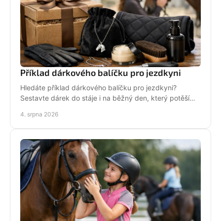
Příklad dárkového balíčku pro jezdkyni
Hledáte příklad dárkového balíčku pro jezdkyni?
Sestavte dárek do stáje i na běžný den, který potěší
stylově, prakticky a opravdu od srdce i s úsměvem.
4. srpna 2026