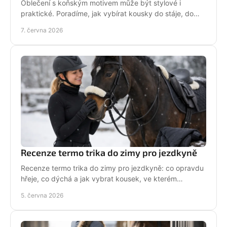
Oblečení s koňským motivem může být stylové i
praktické. Poradíme, jak vybírat kousky do stáje, do
města i na dny, kdy chceš být sama sebou.
7. června 2026
Recenze termo trika do zimy pro jezdkyně
Recenze termo trika do zimy pro jezdkyně: co opravdu
hřeje, co dýchá a jak vybrat kousek, ve kterém
zvládneš stáj, jízdárnu i mráz.
5. června 2026