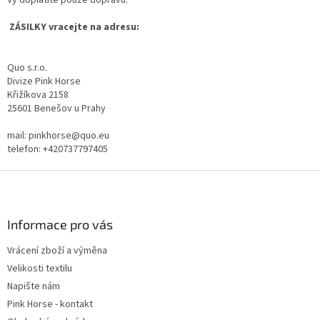
Vy doplatíte pouze dopravu.
ZÁSILKY vracejte na adresu:
Quo s.r.o.
Divize Pink Horse
Křižíkova 2158
25601 Benešov u Prahy
mail: pinkhorse@quo.eu
telefon: +420737797405
Z
á
p
a
Informace pro vás
t
Vrácení zboží a výměna
í
Velikosti textilu
Napište nám
Pink Horse - kontakt