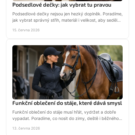
Podsedlové dečky: jak vybrat tu pravou
Podsedlové dečky nejsou jen hezký doplněk. Poradíme,
jak vybrat správný střih, materiál i velikost, aby seděly
koni i sedlu každý den.
15. června 2026
Funkční oblečení do stáje, které dává smysl
Funkční oblečení do stáje musí hřát, vydržet a dobře
vypadat. Poradíme, co nosit do zimy, deště i běžného
dne mezi koňmi.
13. června 2026