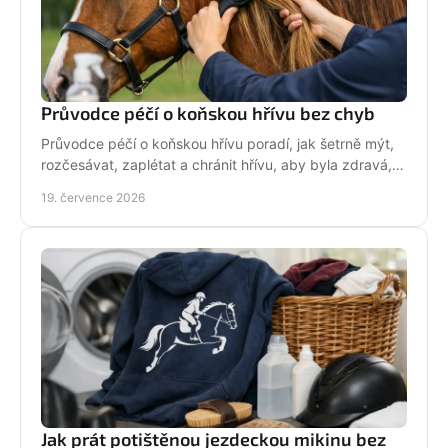
Průvodce péčí o koňskou hřívu bez chyb
Průvodce péčí o koňskou hřívu poradí, jak šetrně mýt,
rozčesávat, zaplétat a chránit hřívu, aby byla zdravá,
lesklá a připravená do sedla po každé jízdě.
19. července 2026
Jak prát potištěnou jezdeckou mikinu bez