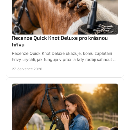
Recenze Quick Knot Deluxe pro krásnou
hřívu
Recenze Quick Knot Deluxe ukazuje, komu zaplétání
hřívy urychlí, jak funguje v praxi a kdy raději sáhnout po
klasických gumičkách při závodech i doma.
27. července 2026