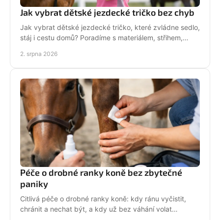
Jak vybrat dětské jezdecké tričko bez chyb
Jak vybrat dětské jezdecké tričko, které zvládne sedlo,
stáj i cestu domů? Poradíme s materiálem, střihem,
velikostí i stylem malé jezdkyně do stáje.
2. srpna 2026
Péče o drobné ranky koně bez zbytečné
paniky
Citlivá péče o drobné ranky koně: kdy ránu vyčistit,
chránit a nechat být, a kdy už bez váhání volat
veterináře do stáje. Prakticky a s klidem bez stresu.