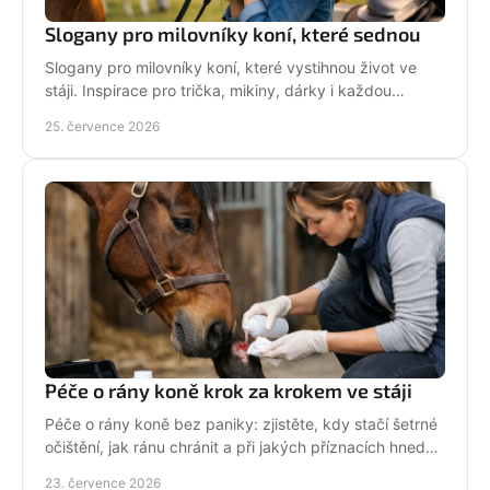
Slogany pro milovníky koní, které sednou
Slogany pro milovníky koní, které vystihnou život ve
stáji. Inspirace pro trička, mikiny, dárky i každou
jezdkyni se srdcem u koní. Bez prázdných frází.
25. července 2026
Péče o rány koně krok za krokem ve stáji
Péče o rány koně bez paniky: zjistěte, kdy stačí šetrné
očištění, jak ránu chránit a při jakých příznacích hned
volat veterináře. Jednejte včas a citlivě.
23. července 2026