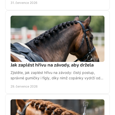
31. července 2026
Jak zaplést hřívu na závody, aby držela
Zjistěte, jak zaplést hřívu na závody: čistý postup,
správné gumičky i fígly, díky nimž copánky vydrží od
ranní přípravy až po dekorování bez povolení.
29. července 2026