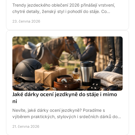
Trendy jezdeckého oblečení 2026 přinášejí vrstvení,
chytré detaily, ženský styl i pohodlí do stáje. Co
opravdu unosíš a co je jen efekt?
23. června 2026
Jaké dárky ocení jezdkyně do stáje i mimo
ni
Nevíte, jaké dárky ocení jezdkyně? Poradíme s
výběrem praktických, stylových i srdečních dárků do
stáje, na ježdění i pro radost.
21. června 2026