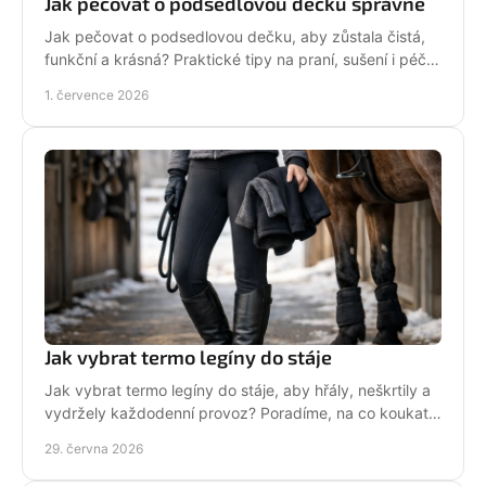
Jak pečovat o podsedlovou dečku správně
Jak pečovat o podsedlovou dečku, aby zůstala čistá,
funkční a krásná? Praktické tipy na praní, sušení i péči
po každém ježdění.
1. července 2026
Jak vybrat termo legíny do stáje
Jak vybrat termo legíny do stáje, aby hřály, neškrtily a
vydržely každodenní provoz? Poradíme, na co koukat
před nákupem i v zimě.
29. června 2026