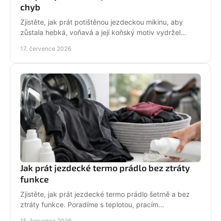
chyb
Zjistěte, jak prát potištěnou jezdeckou mikinu, aby
zůstala hebká, voňavá a její koňský motiv vydržel
krásný po mnoha dnech ve stáji, celou zimu i jaro.
17. července 2026
Jak prát jezdecké termo prádlo bez ztráty
funkce
Zjistěte, jak prát jezdecké termo prádlo šetrně a bez
ztráty funkce. Poradíme s teplotou, pracím
prostředkem, sušením i péčí o potisk do stáje každý
15. července 2026