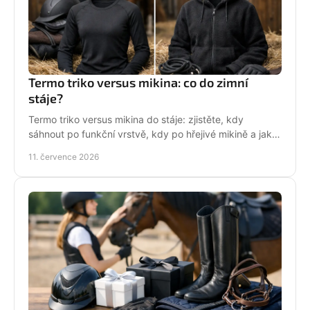
Termo triko versus mikina: co do zimní
stáje?
Termo triko versus mikina do stáje: zjistěte, kdy
sáhnout po funkční vrstvě, kdy po hřejivé mikině a jak
zůstat v sedle v teple i stylu bez mrznutí.
11. července 2026