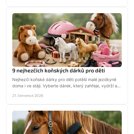
9 nejhezčích koňských dárků pro děti
Nejhezčí koňské dárky pro děti potěší malé jezdkyně
doma i ve stáji. Vyberte dárek, který zahřeje, vydrží a
na první pohled řekne světu: koně miluju!
21. července 2026