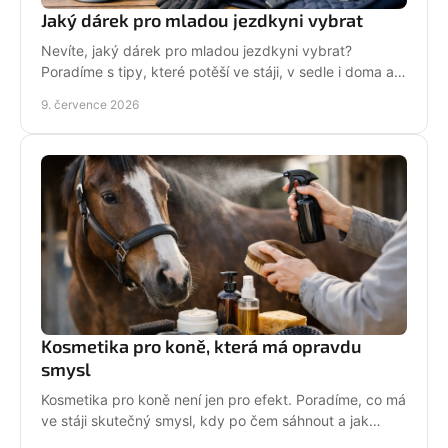
Jaký dárek pro mladou jezdkyni vybrat
Nevíte, jaký dárek pro mladou jezdkyni vybrat?
Poradíme s tipy, které potěší ve stáji, v sedle i doma a
neskončí zapomenuté v šuplíku.
9. července 2026
Kosmetika pro koně, která má opravdu
smysl
Kosmetika pro koně není jen pro efekt. Poradíme, co má
ve stáji skutečný smysl, kdy po čem sáhnout a jak
pečovat o srst, hřívu i kůži.