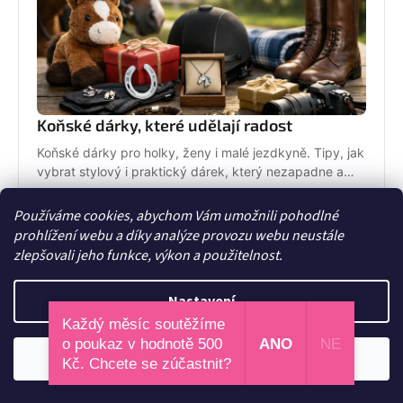
Koňské dárky, které udělají radost
Koňské dárky pro holky, ženy i malé jezdkyně. Tipy, jak
vybrat stylový i praktický dárek, který nezapadne a
opravdu potěší.
26. května 2026
Používáme cookies, abychom Vám umožnili pohodlné
prohlížení webu a díky analýze provozu webu neustále
zlepšovali jeho funkce, výkon a použitelnost.
Nastavení
Každý měsíc soutěžíme
o poukaz v hodnotě 500
ANO
NE
Odmítnout
Souhlasím
Kč. Chcete se zúčastnit?