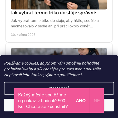
Jak vybrat termo triko do stáje správně
Jak vybrat termo triko do stáje, aby hřálo, sedělo a
neomezovalo v sedle ani při práci okolo koně?
Praktické tipy pro jezdkyně.
30. května 2026
Používáme cookies, abychom Vám umožnili pohodlné
prohlížení webu a díky analýze provozu webu neustále
zlepšovali jeho funkce, výkon a použitelnost.
Nastavení
Každý měsíc soutěžíme
Jak kombinovat jezdecké vrstvy v zimě
o poukaz v hodnotě 500
ANO
NE
Odmítnout
Souhlasím
Kč. Chcete se zúčastnit?
Jak kombinovat jezdecké vrstvy v zimě tak, aby ti bylo
teplo, nepropotila ses a v sedle ses cítila volně,
pohodlně a pořád stylově!