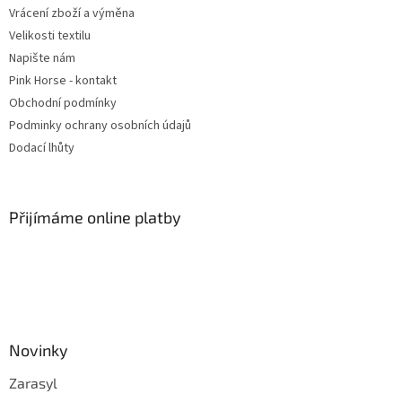
t
s
Vrácení zboží a výměna
í
u
Velikosti textilu
Napište nám
Pink Horse - kontakt
Obchodní podmínky
Podminky ochrany osobních údajů
Dodací lhůty
Přijímáme online platby
Novinky
Zarasyl