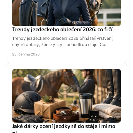
Trendy jezdeckého oblečení 2026: co frčí
Trendy jezdeckého oblečení 2026 přinášejí vrstvení,
chytré detaily, ženský styl i pohodlí do stáje. Co
opravdu unosíš a co je jen efekt?
23. června 2026
Jaké dárky ocení jezdkyně do stáje i mimo
ni