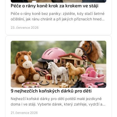
Péče o rány koně krok za krokem ve stáji
Péče o rány koně bez paniky: zjistěte, kdy stačí šetrné
očištění, jak ránu chránit a při jakých příznacích hned
volat veterináře. Jednejte včas a citlivě.
23. července 2026
9 nejhezčích koňských dárků pro děti
Nejhezčí koňské dárky pro děti potěší malé jezdkyně
doma i ve stáji. Vyberte dárek, který zahřeje, vydrží a
na první pohled řekne světu: koně miluju!
21. července 2026