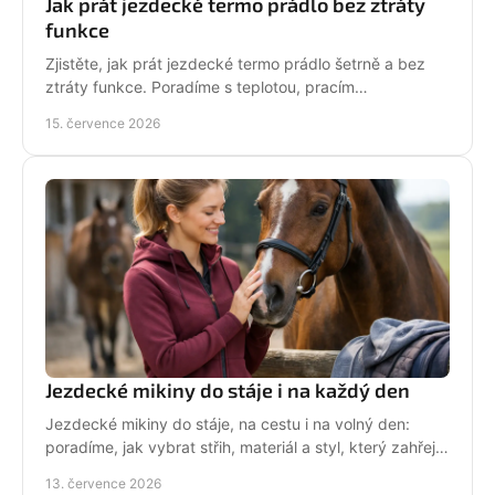
Jak prát jezdecké termo prádlo bez ztráty
funkce
Zjistěte, jak prát jezdecké termo prádlo šetrně a bez
ztráty funkce. Poradíme s teplotou, pracím
prostředkem, sušením i péčí o potisk do stáje každý
15. července 2026
den.
Jezdecké mikiny do stáje i na každý den
Jezdecké mikiny do stáje, na cestu i na volný den:
poradíme, jak vybrat střih, materiál a styl, který zahřeje
a řekne světu, že milujete koně každý den.
13. července 2026