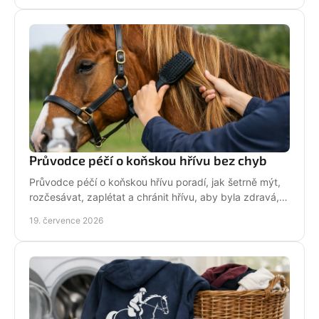
Průvodce péčí o koňskou hřívu bez chyb
Průvodce péčí o koňskou hřívu poradí, jak šetrně mýt,
rozčesávat, zaplétat a chránit hřívu, aby byla zdravá,
lesklá a připravená do sedla po každé jízdě.
19. července 2026