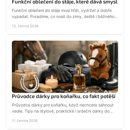
Funkční oblečení do stáje, které dává smysl
Funkční oblečení do stáje musí hřát, vydržet a dobře
vypadat. Poradíme, co nosit do zimy, deště i běžného
dne mezi koňmi.
13. června 2026
Průvodce dárky pro koňařku, co fakt potěší
Průvodce dárky pro koňařku, když nechcete sáhnout
vedle. Tipy na stylové, praktické i srdeční dárky do
stáje i na každý den.
11. června 2026