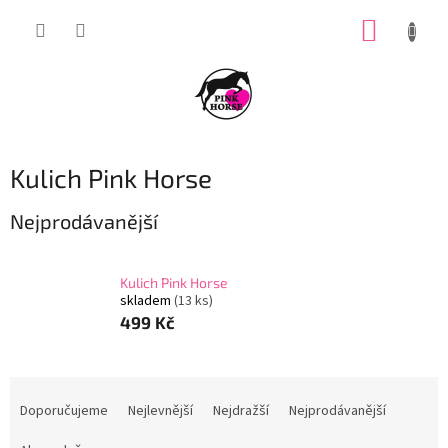
Přejít
NÁKUP
na
obsah
KOŠÍK
Kulich Pink Horse
Nejprodávanější
Kulich Pink Horse
skladem
(13 ks)
499 Kč
Ř
a
Doporučujeme
Nejlevnější
Nejdražší
Nejprodávanější
z