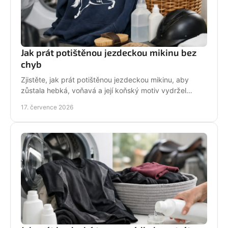
Jak prát potištěnou jezdeckou mikinu bez
chyb
Zjistěte, jak prát potištěnou jezdeckou mikinu, aby
zůstala hebká, voňavá a její koňský motiv vydržel
krásný po mnoha dnech ve stáji, celou zimu i jaro.
17. července 2026