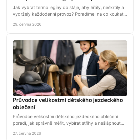
Jak vybrat termo legíny do stáje, aby hřály, neškrtily a
vydržely každodenní provoz? Poradíme, na co koukat
před nákupem i v zimě.
29. června 2026
Průvodce velikostmi dětského jezdeckého
oblečení
Průvodce velikostmi dětského jezdeckého oblečení
poradí, jak správně měřit, vybírat střihy a nešlápnout
vedle u bund, legín i triček.
27. června 2026