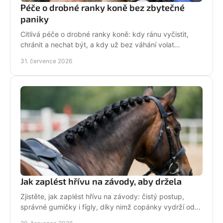
Péče o drobné ranky koně bez zbytečné
paniky
Citlivá péče o drobné ranky koně: kdy ránu vyčistit,
chránit a nechat být, a kdy už bez váhání volat
veterináře do stáje. Prakticky a s klidem bez stresu.
31. července 2026
Jak zaplést hřívu na závody, aby držela
Zjistěte, jak zaplést hřívu na závody: čistý postup,
správné gumičky i fígly, díky nimž copánky vydrží od
ranní přípravy až po dekorování bez povolení.