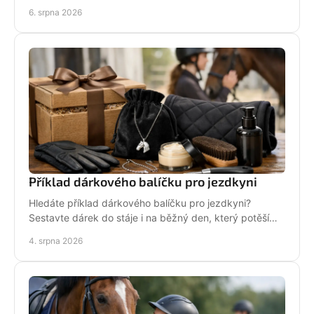
i na každodenní nošení venku i v zimě.
6. srpna 2026
Příklad dárkového balíčku pro jezdkyni
Hledáte příklad dárkového balíčku pro jezdkyni?
Sestavte dárek do stáje i na běžný den, který potěší
stylově, prakticky a opravdu od srdce i s úsměvem.
4. srpna 2026