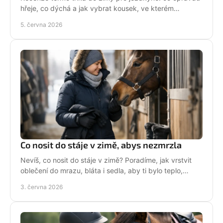
hřeje, co dýchá a jak vybrat kousek, ve kterém
zvládneš stáj, jízdárnu i mráz.
5. června 2026
Co nosit do stáje v zimě, abys nezmrzla
Nevíš, co nosit do stáje v zimě? Poradíme, jak vrstvit
oblečení do mrazu, bláta i sedla, aby ti bylo teplo,
pohodlně a pořád stylově.
3. června 2026