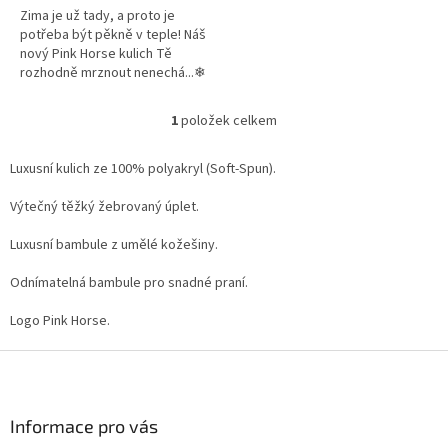
Zima je už tady, a proto je
potřeba být pěkně v teple! Náš
nový Pink Horse kulich Tě
rozhodně mrznout nenechá...❄
1
položek celkem
O
v
l
Luxusní kulich ze 100% polyakryl (Soft-Spun).
á
d
Výtečný těžký žebrovaný úplet.
a
c
Luxusní bambule z umělé kožešiny.
í
p
Odnímatelná bambule pro snadné praní.
r
v
Logo Pink Horse.
k
y
Z
v
á
ý
p
p
a
Informace pro vás
i