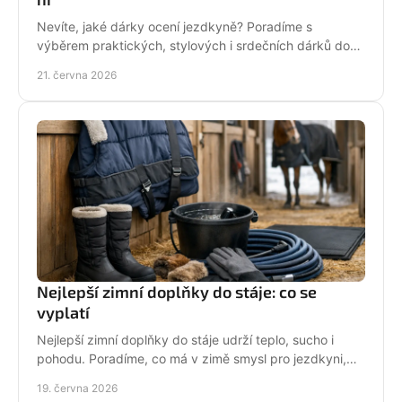
Nevíte, jaké dárky ocení jezdkyně? Poradíme s
výběrem praktických, stylových i srdečních dárků do
stáje, na ježdění i pro radost.
21. června 2026
Nejlepší zimní doplňky do stáje: co se
vyplatí
Nejlepší zimní doplňky do stáje udrží teplo, sucho i
pohodu. Poradíme, co má v zimě smysl pro jezdkyni,
dítě i každodenní péči o koně.
19. června 2026