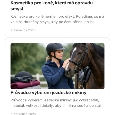
Kosmetika pro koně, která má opravdu
smysl
Kosmetika pro koně není jen pro efekt. Poradíme, co má
ve stáji skutečný smysl, kdy po čem sáhnout a jak
pečovat o srst, hřívu i kůži.
7. července 2026
Průvodce výběrem jezdecké mikiny
Průvodce výběrem jezdecké mikiny: jak vybrat střih,
materiál, velikost i detaily, aby ti mikina seděla do stáje,
do sedla i na běžný den.
5. července 2026