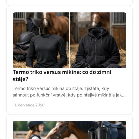
Termo triko versus mikina: co do zimní
stáje?
Termo triko versus mikina do stáje: zjistěte, kdy
sáhnout po funkční vrstvě, kdy po hřejivé mikině a jak
zůstat v sedle v teple i stylu bez mrznutí.
11. července 2026