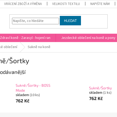
VRÁCENÍ ZBOŽÍ A VÝMĚNA
VELIKOSTI TEXTILU
NAPIŠTE NÁM
HLEDAT
Zdraví koně - Zarasyl - hojení ran
Jezdecké oblečení na koně a pony
é oblečení
Sukně na koně
ně/Šortky
odávanější
Sukně/Šortky - BOSS
Sukně/Šortky
Mode
skladem
(1 ks)
skladem
(10 ks)
762 Kč
762 Kč