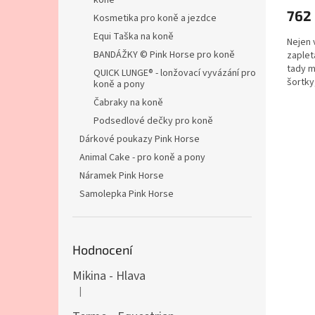
koně
762
Kosmetika pro koně a jezdce
Equi Taška na koně
Nejen 
BANDÁŽKY © Pink Horse pro koně
zaplet
tady m
QUICK LUNGE® - lonžovací vyvázání pro
šortky
koně a pony
Pohodl
Čabraky na koně
Podsedlové dečky pro koně
Dárkové poukazy Pink Horse
Animal Cake - pro koně a pony
Náramek Pink Horse
Samolepka Pink Horse
Hodnocení
Mikina - Hlava
|
Hodnocení produktu je 4 z 5 hvězdiček.