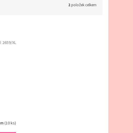
2
položek celkem
d:
2659/XL
em
(10 ks)