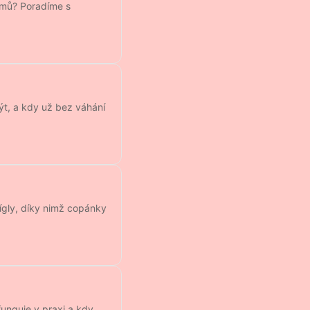
domů? Poradíme s
být, a kdy už bez váhání
fígly, díky nimž copánky
funguje v praxi a kdy