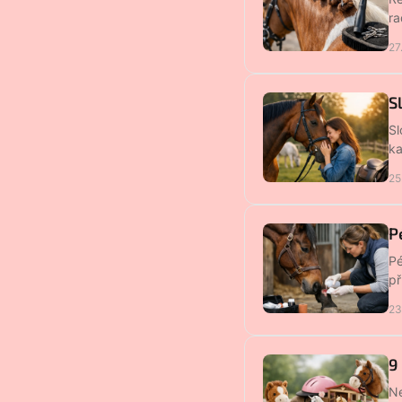
ra
27
S
Sl
ka
25
P
Pé
př
23
9
Ne