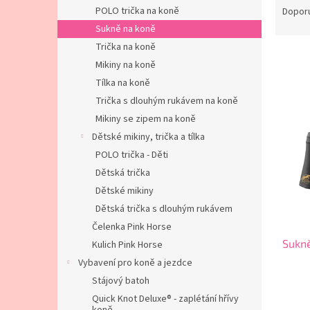
n
a
POLO trička na koně
Dopor
e
z
Sukně na koně
l
e
Trička na koně
n
Mikiny na koně
í
Tílka na koně
p
V
r
Trička s dlouhým rukávem na koně
ý
o
Mikiny se zipem na koně
p
d
Dětské mikiny, trička a tílka
i
u
s
POLO trička - Děti
k
p
Dětská trička
t
r
Dětské mikiny
ů
o
Dětská trička s dlouhým rukávem
d
Čelenka Pink Horse
u
Sukn
k
Kulich Pink Horse
t
Vybavení pro koně a jezdce
ů
Stájový batoh
Quick Knot Deluxe® - zaplétání hřívy