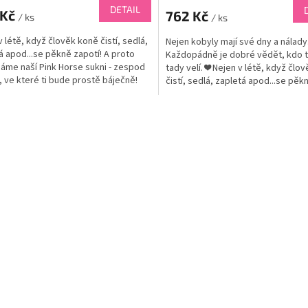
DETAIL
 Kč
762 Kč
/ ks
/ ks
v létě, když člověk koně čistí, sedlá,
Nejen kobyly mají své dny a nálady.
á apod...se pěkně zapotí! A proto
Každopádně je dobré vědět, kdo 
áme naší Pink Horse sukni - zespod
tady velí. ❤ Nejen v létě, když člo
, ve které ti bude prostě báječně!
čistí, sedlá, zapletá apod...se pěk
ná...
A proto...
O
v
l
á
d
a
c
í
p
r
v
k
y
v
ý