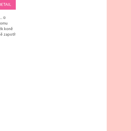
DETAIL
.. ☺
tomu
věk koně
ně zapotí!