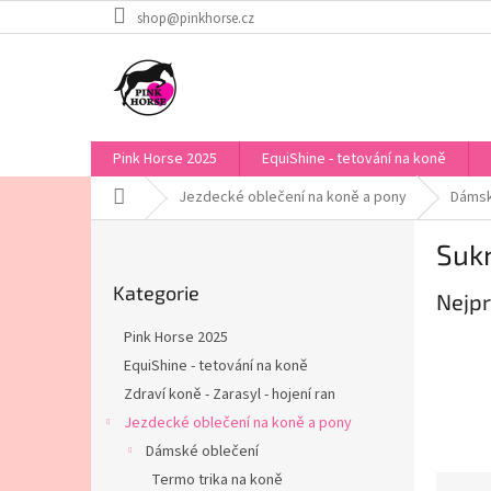
Přejít
shop@pinkhorse.cz
na
obsah
Pink Horse 2025
EquiShine - tetování na koně
Domů
Jezdecké oblečení na koně a pony
Dámsk
P
Suk
o
Přeskočit
s
Kategorie
kategorie
Nejpr
t
r
Pink Horse 2025
a
EquiShine - tetování na koně
n
Zdraví koně - Zarasyl - hojení ran
n
í
Jezdecké oblečení na koně a pony
p
Dámské oblečení
a
Termo trika na koně
Ř