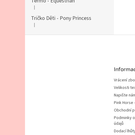
Termo - Equestrian
|
Hodnocení produktu je 5 z 5 hvězdiček.
Tričko Děti - Pony Princess
|
Hodnocení produktu je 5 z 5 hvězdiček.
Z
á
p
a
t
Informac
í
Vrácení zbo
Velikosti tex
Napište ná
Pink Horse 
Obchodní 
Podminky o
údajů
Dodací lhůt