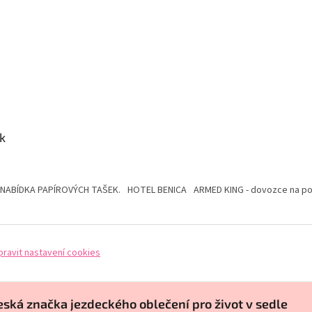
k
 NABÍDKA PAPÍROVÝCH TAŠEK.
HOTEL BENICA
ARMED KING - dovozce na pol
pravit nastavení cookies
eská značka jezdeckého oblečení pro život v sedle