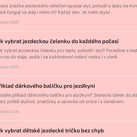
ská značka jezdeckého oblečení spojuje styl, pohodlí a lásku ke kon
eré fungují ve stáji i mimo ni? Každý den. Ve tvém stylu!
 srpna 2026
ak vybrat jezdeckou čelenku do každého počasí
k vybrat jezdeckou čelenku pro teplo, pohodlí i styl? Poradíme s mat
rvou do stáje, sedla i na každodenní nošení venku i v zimě.
 srpna 2026
říklad dárkového balíčku pro jezdkyni
edáte příklad dárkového balíčku pro jezdkyni? Sestavte dárek do stá
erý potěší stylově, prakticky a opravdu od srdce i s úsměvem.
 srpna 2026
ak vybrat dětské jezdecké tričko bez chyb