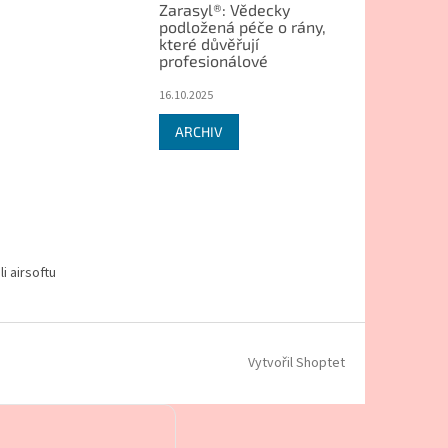
Zarasyl®: Vědecky
podložená péče o rány,
které důvěřují
profesionálové
16.10.2025
ARCHIV
i airsoftu
Vytvořil Shoptet