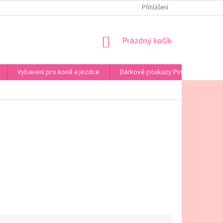
PINK HORSE - KONTAKT
OBCHODNÍ PODMÍNKY
Přihlášení
PODMINKY OCHRA
NÁKUPNÍ
Prázdný košík
KOŠÍK
Vybavení pro koně a jezdce
Dárkové poukazy Pink Horse