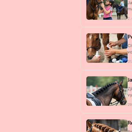
Ja
ma
2.
P
Ci
vo
31
J
Zj
vy
29
R
Re