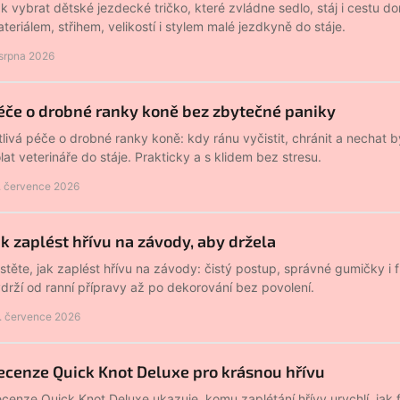
k vybrat dětské jezdecké tričko, které zvládne sedlo, stáj i cestu 
teriálem, střihem, velikostí i stylem malé jezdkyně do stáje.
 srpna 2026
éče o drobné ranky koně bez zbytečné paniky
tlivá péče o drobné ranky koně: kdy ránu vyčistit, chránit a nechat 
lat veterináře do stáje. Prakticky a s klidem bez stresu.
. července 2026
ak zaplést hřívu na závody, aby držela
istěte, jak zaplést hřívu na závody: čistý postup, správné gumičky i 
drží od ranní přípravy až po dekorování bez povolení.
. července 2026
ecenze Quick Knot Deluxe pro krásnou hřívu
cenze Quick Knot Deluxe ukazuje, komu zaplétání hřívy urychlí, jak 