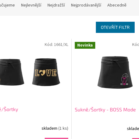
učujeme
Nejlevnější
Nejdražší
Nejprodávanější
Abecedně
OTEVŘÍT FILTR
Kód:
1661/XL
Kó
Novinka
ě/Šortky
Sukně/Šortky - BOSS Mode
skladem
(1 ks)
sklad