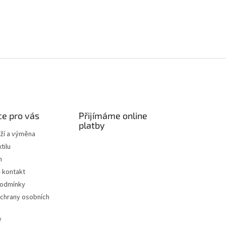
p
i
s
u
e pro vás
Přijímáme online
platby
ží a výměna
tilu
m
- kontakt
podmínky
chrany osobních
y