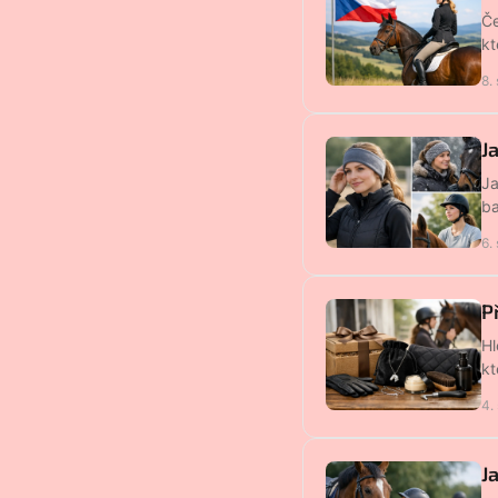
Če
kt
8.
J
Ja
ba
6.
P
Hl
kt
4.
J