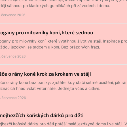
ději sáhnout po klasických gumičkách při závodech i doma.
. července 2026
logany pro milovníky koní, které sednou
ogany pro milovníky koní, které vystihnou život ve stáji. Inspirace pro
ždou jezdkyni se srdcem u koní. Bez prázdných frází.
. července 2026
éče o rány koně krok za krokem ve stáji
če o rány koně bez paniky: zjistěte, kdy stačí šetrné očištění, jak rán
íznacích hned volat veterináře. Jednejte včas a citlivě.
. července 2026
 nejhezčích koňských dárků pro děti
jhezčí koňské dárky pro děti potěší malé jezdkyně doma i ve stáji. 