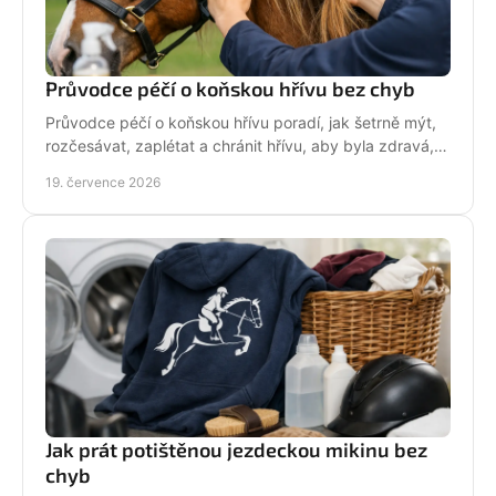
Průvodce péčí o koňskou hřívu bez chyb
Průvodce péčí o koňskou hřívu poradí, jak šetrně mýt,
rozčesávat, zaplétat a chránit hřívu, aby byla zdravá,
lesklá a připravená do sedla po každé jízdě.
19. července 2026
Jak prát potištěnou jezdeckou mikinu bez
chyb