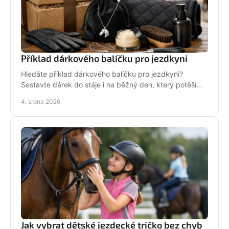
Příklad dárkového balíčku pro jezdkyni
Hledáte příklad dárkového balíčku pro jezdkyni?
Sestavte dárek do stáje i na běžný den, který potěší
stylově, prakticky a opravdu od srdce i s úsměvem.
4. srpna 2026
Jak vybrat dětské jezdecké tričko bez chyb