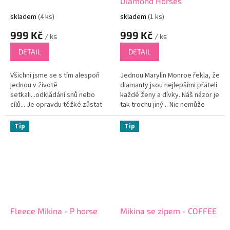
Diamond Horses
skladem
(4 ks)
skladem
(1 ks)
999 Kč
999 Kč
/ ks
/ ks
DETAIL
DETAIL
Všichni jsme se s tím alespoň
Jednou Marylin Monroe řekla, že
jednou v životě
diamanty jsou nejlepšími přáteli
setkali...odkládání snů nebo
každé ženy a dívky. Náš názor je
cílů... Je opravdu těžké zůstat
tak trochu jiný... Nic nemůže
při síle a jít si za svým. A proto
nahradit lásku k vysněnému
tady máme toto tričko, které
koni! A proto říkáme,...
Tip
Tip
tě...
Fleece Mikina - P horse
Mikina se zipem - COFFEE