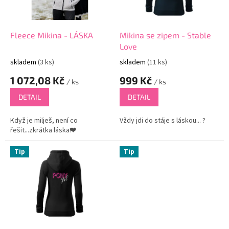
p
r
o
d
Fleece Mikina - LÁSKA
Mikina se zipem - Stable
u
Love
k
skladem
(3 ks)
skladem
(11 ks)
t
1 072,08 Kč
999 Kč
ů
/ ks
/ ks
DETAIL
DETAIL
Když je milješ, není co
Vždy jdi do stáje s láskou... ?
řešit...zkrátka láska!❤
Tip
Tip