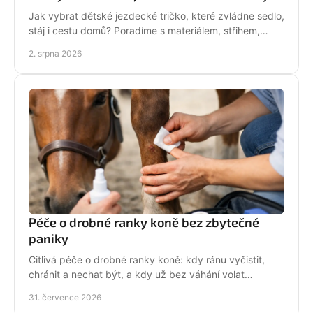
Jak vybrat dětské jezdecké tričko, které zvládne sedlo,
stáj i cestu domů? Poradíme s materiálem, střihem,
velikostí i stylem malé jezdkyně do stáje.
2. srpna 2026
Péče o drobné ranky koně bez zbytečné
paniky
Citlivá péče o drobné ranky koně: kdy ránu vyčistit,
chránit a nechat být, a kdy už bez váhání volat
veterináře do stáje. Prakticky a s klidem bez stresu.
31. července 2026