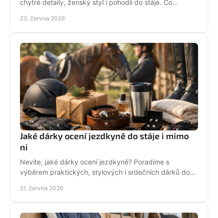
chytré detaily, ženský styl i pohodlí do stáje. Co
opravdu unosíš a co je jen efekt?
23. června 2026
Jaké dárky ocení jezdkyně do stáje i mimo
ni
Nevíte, jaké dárky ocení jezdkyně? Poradíme s
výběrem praktických, stylových i srdečních dárků do
stáje, na ježdění i pro radost.
21. června 2026