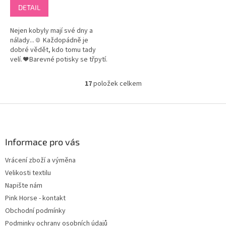
DETAIL
Nejen kobyly mají své dny a
nálady... ☺ Každopádně je
dobré vědět, kdo tomu tady
velí. ❤ Barevné potisky se třpytí.
Na limetkové barvě se potisku
nebojte - krásně září a v...
17
položek celkem
O
v
l
Z
á
á
d
p
a
a
Informace pro vás
c
t
í
Vrácení zboží a výměna
í
p
Velikosti textilu
r
v
Napište nám
k
Pink Horse - kontakt
y
Obchodní podmínky
v
ý
Podminky ochrany osobních údajů