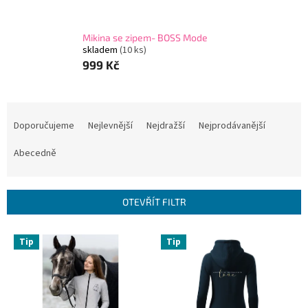
Mikina se zipem- BOSS Mode
skladem
(10 ks)
999 Kč
Ř
a
Doporučujeme
Nejlevnější
Nejdražší
Nejprodávanější
z
e
Abecedně
n
í
p
OTEVŘÍT FILTR
r
o
V
Tip
Tip
d
ý
u
p
k
i
t
s
ů