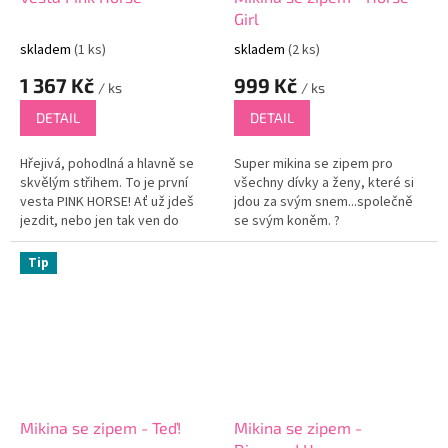
Girl
skladem
(1 ks)
skladem
(2 ks)
1 367 Kč
999 Kč
/ ks
/ ks
DETAIL
DETAIL
Hřejivá, pohodlná a hlavně se
Super mikina se zipem pro
skvělým střihem. To je první
všechny dívky a ženy, které si
vesta PINK HORSE! Ať už jdeš
jdou za svým snem...společně
jezdit, nebo jen tak ven do
se svým koněm. ?
města...tenhle kousek vždy
přijde vhod.♡
Tip
Mikina se zipem - Teď!
Mikina se zipem -