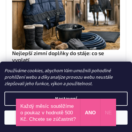
Nejlepší zimní doplňky do stáje: co se
vyplatí
Nejlepší zimní doplňky do stáje udrží teplo, sucho i
Používáme cookies, abychom Vám umožnili pohodlné
pohodu. Poradíme, co má v zimě smysl pro jezdkyni,
prohlížení webu a díky analýze provozu webu neustále
dítě i každodenní péči o koně.
zlepšovali jeho funkce, výkon a použitelnost.
19. června 2026
Nastavení
Každý měsíc soutěžíme
o poukaz v hodnotě 500
ANO
NE
Odmítnout
Souhlasím
Kč. Chcete se zúčastnit?