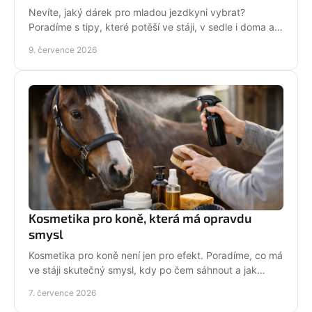
Nevíte, jaký dárek pro mladou jezdkyni vybrat?
Poradíme s tipy, které potěší ve stáji, v sedle i doma a
neskončí zapomenuté v šuplíku.
9. července 2026
Kosmetika pro koně, která má opravdu
smysl
Kosmetika pro koně není jen pro efekt. Poradíme, co má
ve stáji skutečný smysl, kdy po čem sáhnout a jak
pečovat o srst, hřívu i kůži.
7. července 2026