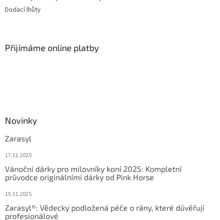
p
Dodací lhůty
i
s
u
Přijímáme online platby
Novinky
Zarasyl
17.11.2025
Vánoční dárky pro milovníky koní 2025: Kompletní
průvodce originálními dárky od Pink Horse
15.11.2025
Zarasyl®: Vědecky podložená péče o rány, které důvěřují
profesionálové