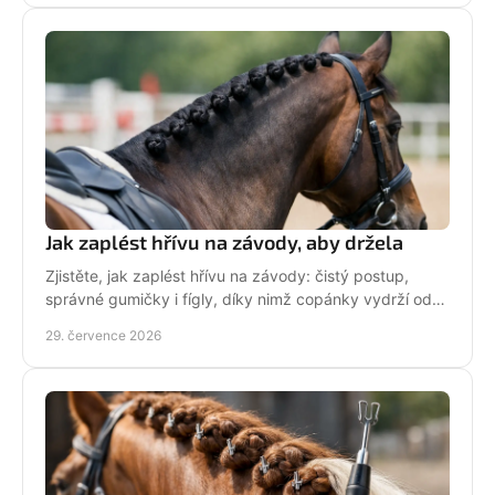
Jak zaplést hřívu na závody, aby držela
Zjistěte, jak zaplést hřívu na závody: čistý postup,
správné gumičky i fígly, díky nimž copánky vydrží od
ranní přípravy až po dekorování bez povolení.
29. července 2026