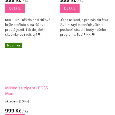
/ ks
/ ks
DETAIL
DETAIL
RIDE PINK - někdo nosí růžové
Jízda na koni je pro nás zkrátka
brýle a někdo si na růžovo
životní styl! Konečně všichni
prostě jezdí. Tak do jaké
pochopí zásadní body našeho
skupinky se řadíš ty? ❤
programu. Buď PINK! ❤
Design: Iveta Šachová
Novinka
Mikina se zipem- BOSS
Mode
skladem
(10 ks)
999 Kč
/ ks