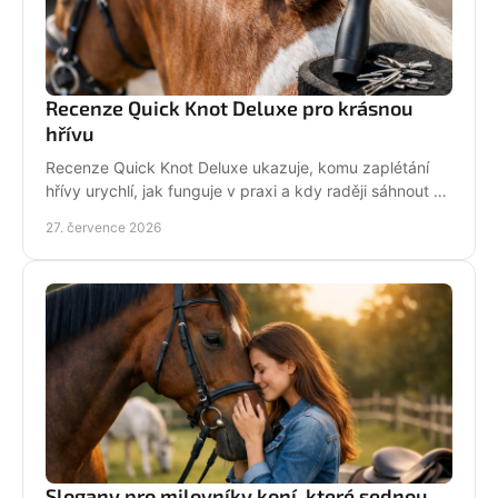
Recenze Quick Knot Deluxe pro krásnou
hřívu
Recenze Quick Knot Deluxe ukazuje, komu zaplétání
hřívy urychlí, jak funguje v praxi a kdy raději sáhnout po
klasických gumičkách při závodech i doma.
27. července 2026
Slogany pro milovníky koní, které sednou