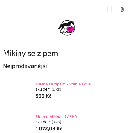
Přejít
NÁKUP
na
obsah
KOŠÍK
Mikiny se zipem
Nejprodávanější
Mikina se zipem - Stable Love
skladem
(1 ks)
999 Kč
Fleece Mikina - LÁSKA
skladem
(3 ks)
1 072,08 Kč