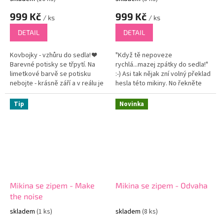
999 Kč
999 Kč
/ ks
/ ks
DETAIL
DETAIL
Kovbojky - vzhůru do sedla! ❤
"Když tě nepoveze
Barevné potisky se třpytí. Na
rychlá...mazej zpátky do sedla!"
limetkové barvě se potisku
:-) Asi tak nějak zní volný překlad
nebojte - krásně září a v reálu je
hesla této mikiny. No řekněte
vše super čitelné.
sami, není to fakt ze života?
Tip
Novinka
Mikina se zipem - Make
Mikina se zipem - Odvaha
the noise
skladem
(1 ks)
skladem
(8 ks)