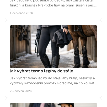
Jak pečovat o podsedlovou dečku, aby zůstala čistá,
funkční a krásná? Praktické tipy na praní, sušení i péči
po každém ježdění.
1. července 2026
Jak vybrat termo legíny do stáje
Jak vybrat termo legíny do stáje, aby hřály, neškrtily a
vydržely každodenní provoz? Poradíme, na co koukat
před nákupem i v zimě.
29. června 2026