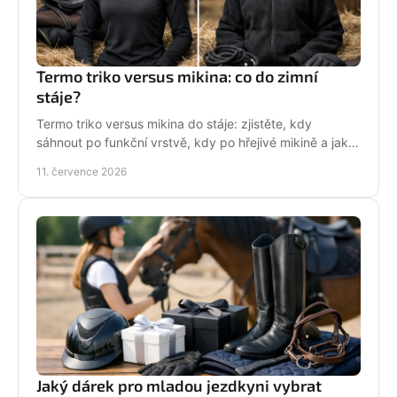
Termo triko versus mikina: co do zimní
stáje?
Termo triko versus mikina do stáje: zjistěte, kdy
sáhnout po funkční vrstvě, kdy po hřejivé mikině a jak
zůstat v sedle v teple i stylu bez mrznutí.
11. července 2026
Jaký dárek pro mladou jezdkyni vybrat