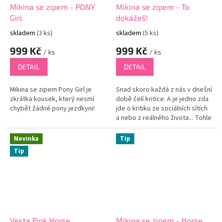
Mikina se zipem - PONY
Mikina se zipem - To
Girl
dokážeš!
skladem
(3 ks)
skladem
(5 ks)
999 Kč
999 Kč
/ ks
/ ks
DETAIL
DETAIL
Mikina se zipem Pony Girl je
Snad skoro každá z nás v dnešní
zkrátka kousek, který nesmí
době čelí kritice. A je jedno zda
chybět žádné pony jezdkyni!
jde o kritiku ze sociálních sítích
a nebo z reálného života... Tohle
všechno nás může v našem
vědomí někdy...
Novinka
Tip
Tip
Vesta Pink Horse
Mikina se zipem - Horse