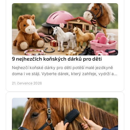
9 nejhezčích koňských dárků pro děti
Nejhezčí koňské dárky pro děti potěší malé jezdkyně
doma i ve stáji. Vyberte dárek, který zahřeje, vydrží a
na první pohled řekne světu: koně miluju!
21. července 2026