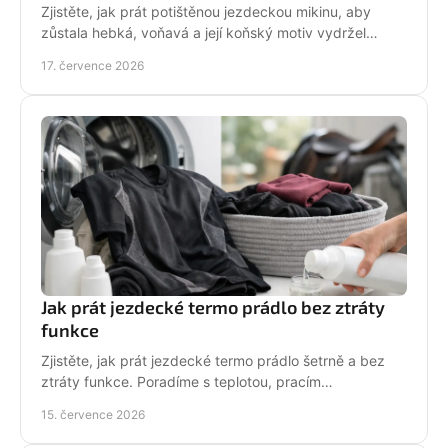
Zjistěte, jak prát potištěnou jezdeckou mikinu, aby
zůstala hebká, voňavá a její koňský motiv vydržel
krásný po mnoha dnech ve stáji, celou zimu i jaro.
17. července 2026
Jak prát jezdecké termo prádlo bez ztráty
funkce
Zjistěte, jak prát jezdecké termo prádlo šetrně a bez
ztráty funkce. Poradíme s teplotou, pracím
prostředkem, sušením i péčí o potisk do stáje každý
15. července 2026
den.