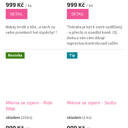
999 Kč
999 Kč
/ ks
/ ks
DETAIL
DETAIL
Makej tvrdě a tiše...a nech za
"Odvaha je být k smrti vyděšený
sebe promluvit tvé úspěchy! ?
- a přesto si osedlat koně. Cíl,
láska a sen vám dávají
naprostou kontrolu nad vaším
tělem a životem." John Wayne
Barevné potisky se třpytí. Na...
Novinka
Tip
Mikina se zipem - Ride
Mikina se zipem - Sedlo
PINK
skladem
(10 ks)
skladem
(1 ks)
999 Kč
999 Kč