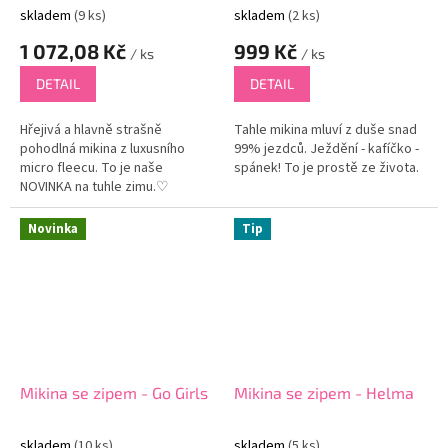
skladem
(9 ks)
skladem
(2 ks)
1 072,08 Kč
999 Kč
/ ks
/ ks
DETAIL
DETAIL
Hřejivá a hlavně strašně
Tahle mikina mluví z duše snad
pohodlná mikina z luxusního
99% jezdců. Ježdění - kafíčko -
micro fleecu. To je naše
spánek! To je prostě ze života.
NOVINKA na tuhle zimu.♡
Novinka
Tip
Mikina se zipem - Go Girls
Mikina se zipem - Helma
skladem
(10 ks)
skladem
(5 ks)