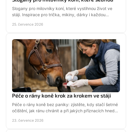
Slogany pro milovníky koní, které vystihnou život ve
stáji. Inspirace pro trička, mikiny, dárky i každou
jezdkyni se srdcem u koní. Bez prázdných frází.
25. července 2026
Péče o rány koně krok za krokem ve stáji
Péče o rány koně bez paniky: zjistěte, kdy stačí šetrné
očištění, jak ránu chránit a při jakých příznacích hned
volat veterináře. Jednejte včas a citlivě.
23. července 2026