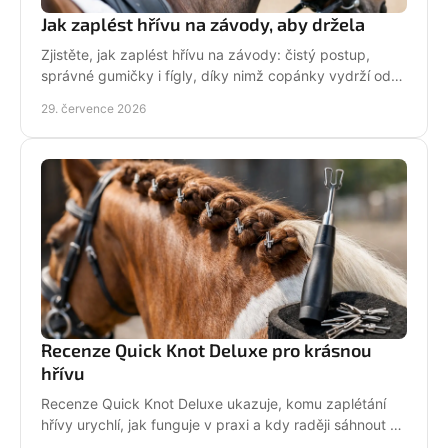
Jak zaplést hřívu na závody, aby držela
Zjistěte, jak zaplést hřívu na závody: čistý postup,
správné gumičky i fígly, díky nimž copánky vydrží od
ranní přípravy až po dekorování bez povolení.
29. července 2026
Recenze Quick Knot Deluxe pro krásnou
hřívu
Recenze Quick Knot Deluxe ukazuje, komu zaplétání
hřívy urychlí, jak funguje v praxi a kdy raději sáhnout po
klasických gumičkách při závodech i doma.