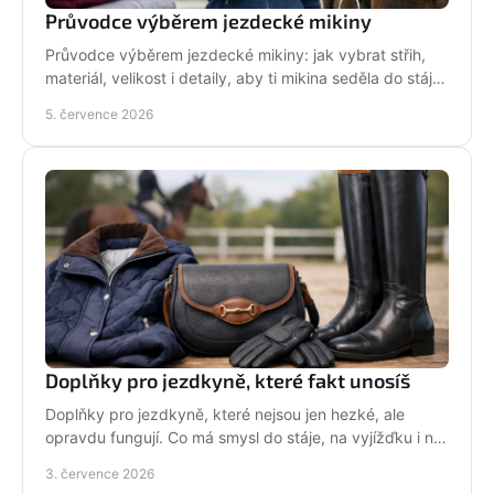
Průvodce výběrem jezdecké mikiny
Průvodce výběrem jezdecké mikiny: jak vybrat střih,
materiál, velikost i detaily, aby ti mikina seděla do stáje,
do sedla i na běžný den.
5. července 2026
Doplňky pro jezdkyně, které fakt unosíš
Doplňky pro jezdkyně, které nejsou jen hezké, ale
opravdu fungují. Co má smysl do stáje, na vyjížďku i na
každý den bez kompromisů.
3. července 2026