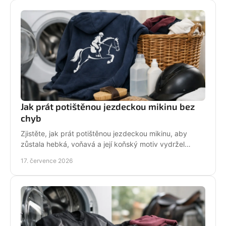
Jak prát potištěnou jezdeckou mikinu bez
chyb
Zjistěte, jak prát potištěnou jezdeckou mikinu, aby
zůstala hebká, voňavá a její koňský motiv vydržel
krásný po mnoha dnech ve stáji, celou zimu i jaro.
17. července 2026