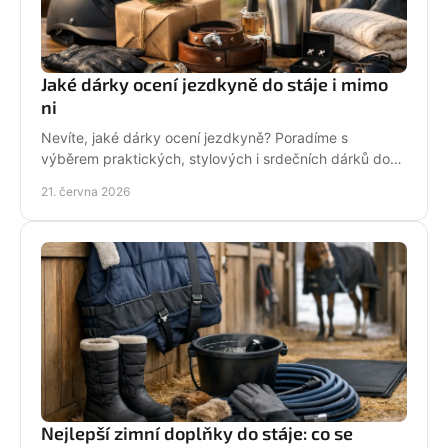
Jaké dárky ocení jezdkyně do stáje i mimo
ni
Nevíte, jaké dárky ocení jezdkyně? Poradíme s
výběrem praktických, stylových i srdečních dárků do
stáje, na ježdění i pro radost.
21. června 2026
Nejlepší zimní doplňky do stáje: co se