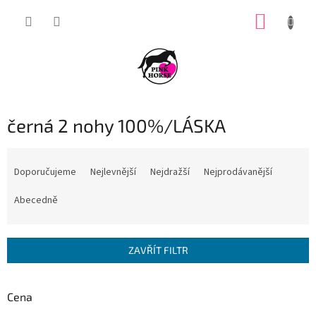
Přejít
NÁKUP
na
obsah
KOŠÍK
černá 2 nohy 100%/LÁSKA
Ř
a
Doporučujeme
Nejlevnější
Nejdražší
Nejprodávanější
z
e
Abecedně
n
í
p
ZAVŘÍT FILTR
r
o
d
Cena
u