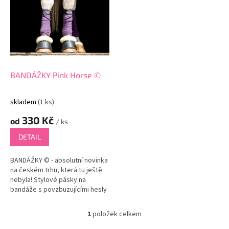
p
i
s
p
r
o
d
BANDÁŽKY Pink Horse ©
u
k
skladem
(1 ks)
t
330 Kč
ů
od
/ ks
DETAIL
BANDÁŽKY © - absolutní novinka
na českém trhu, která tu ještě
nebyla! Stylové pásky na
bandáže s povzbuzujícími hesly
nebo i jmény koní/jezdců (na
přání). Tyto bandážky nejen...
1
položek celkem
O
v