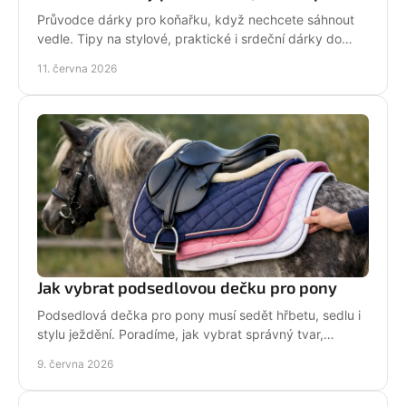
Průvodce dárky pro koňařku, když nechcete sáhnout
vedle. Tipy na stylové, praktické i srdeční dárky do
stáje i na každý den.
11. června 2026
Jak vybrat podsedlovou dečku pro pony
Podsedlová dečka pro pony musí sedět hřbetu, sedlu i
stylu ježdění. Poradíme, jak vybrat správný tvar,
materiál a velikost bez chyb.
9. června 2026