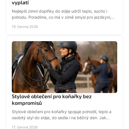
vyplatí
Nejlepší zimní doplňky do stáje udrží teplo, sucho i
pohodu. Poradíme, co má v zimě smysl pro jezdkyni,
dítě i každodenní péči o koně.
19. června 2026
Stylové oblečení pro koňařky bez
kompromisů
Stylové oblečení pro koňařky spojuje pohodlí, teplo a
osobitý styl do stáje, do sedla i na běžný den. Jak
vybírat chytře a srdcem!
17. června 2026