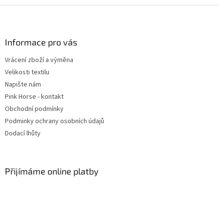
l
Z
á
á
d
p
a
a
Informace pro vás
c
t
í
Vrácení zboží a výměna
í
p
Velikosti textilu
r
v
Napište nám
k
Pink Horse - kontakt
y
Obchodní podmínky
v
ý
Podminky ochrany osobních údajů
p
Dodací lhůty
i
s
u
Přijímáme online platby