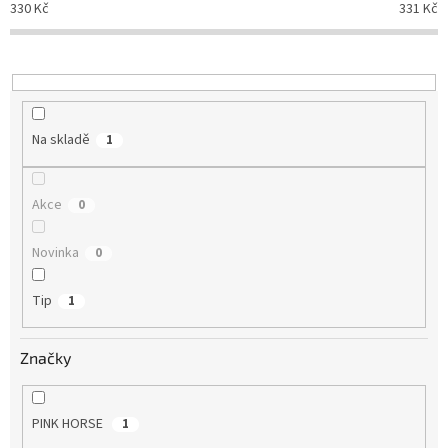
330
Kč
331
Kč
k
t
ů
Na skladě
1
Akce
0
Novinka
0
Tip
1
Značky
PINK HORSE
1