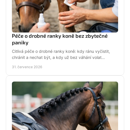
Péče o drobné ranky koně bez zbytečné
paniky
Citlivá péče o drobné ranky koně: kdy ránu vyčistit,
chránit a nechat být, a kdy už bez váhání volat
veterináře do stáje. Prakticky a s klidem bez stresu.
31. července 2026