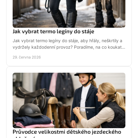
Jak vybrat termo legíny do stáje
Jak vybrat termo legíny do stáje, aby hřály, neškrtily a
vydržely každodenní provoz? Poradíme, na co koukat
před nákupem i v zimě.
29. června 2026
Průvodce velikostmi dětského jezdeckého