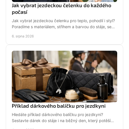
Jak vybrat jezdeckou čelenku do každého
počasí
Jak vybrat jezdeckou čelenku pro teplo, pohodlí i styl?
Poradíme s materiálem, střihem a barvou do stáje, sedla
i na každodenní nošení venku i v zimě.
6. srpna 2026
Příklad dárkového balíčku pro jezdkyni
Hledáte příklad dárkového balíčku pro jezdkyni?
Sestavte dárek do stáje i na běžný den, který potěší
stylově, prakticky a opravdu od srdce i s úsměvem.