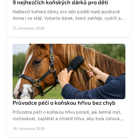
9 nejhezčích koňských dárků pro děti
Nejhezčí koňské dárky pro děti potěší malé jezdkyně
doma i ve stáji. Vyberte dárek, který zahřeje, vydrží a
na první pohled řekne světu: koně miluju!
21. července 2026
Průvodce péčí o koňskou hřívu bez chyb
Průvodce péčí o koňskou hřívu poradí, jak šetrně mýt,
rozčesávat, zaplétat a chránit hřívu, aby byla zdravá,
lesklá a připravená do sedla po každé jízdě.
19. července 2026