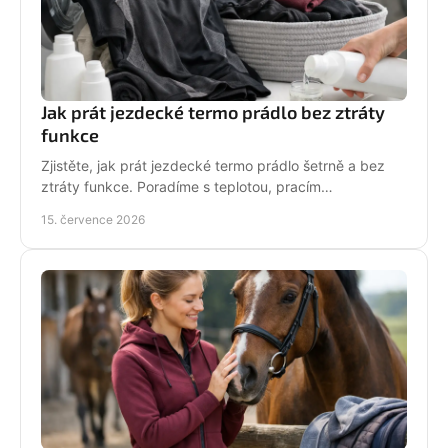
Jak prát jezdecké termo prádlo bez ztráty
funkce
Zjistěte, jak prát jezdecké termo prádlo šetrně a bez
ztráty funkce. Poradíme s teplotou, pracím
prostředkem, sušením i péčí o potisk do stáje každý
15. července 2026
den.