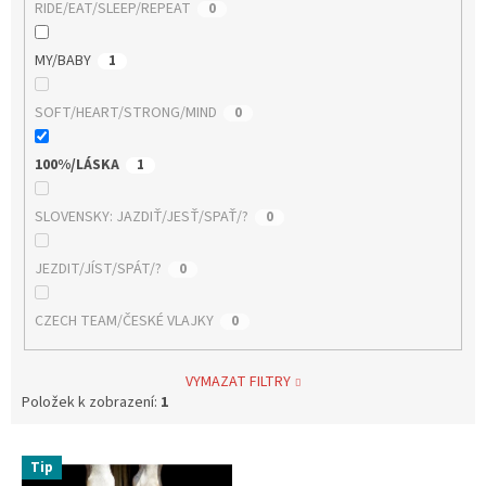
RIDE/EAT/SLEEP/REPEAT
0
MY/BABY
1
SOFT/HEART/STRONG/MIND
0
100%/LÁSKA
1
SLOVENSKY: JAZDIŤ/JESŤ/SPAŤ/?
0
JEZDIT/JÍST/SPÁT/?
0
CZECH TEAM/ČESKÉ VLAJKY
0
VYMAZAT FILTRY
Položek k zobrazení:
1
V
Tip
ý