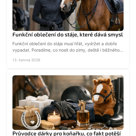
Funkční oblečení do stáje, které dává smysl
Funkční oblečení do stáje musí hřát, vydržet a dobře
vypadat. Poradíme, co nosit do zimy, deště i běžného
dne mezi koňmi.
13. června 2026
Průvodce dárky pro koňařku, co fakt potěší