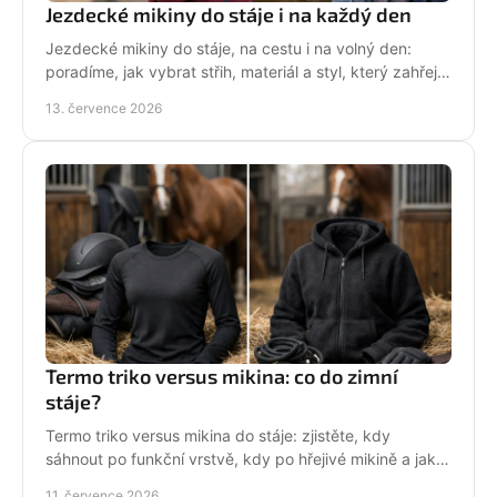
Jezdecké mikiny do stáje i na každý den
Jezdecké mikiny do stáje, na cestu i na volný den:
poradíme, jak vybrat střih, materiál a styl, který zahřeje
a řekne světu, že milujete koně každý den.
13. července 2026
Termo triko versus mikina: co do zimní
stáje?
Termo triko versus mikina do stáje: zjistěte, kdy
sáhnout po funkční vrstvě, kdy po hřejivé mikině a jak
zůstat v sedle v teple i stylu bez mrznutí.
11. července 2026