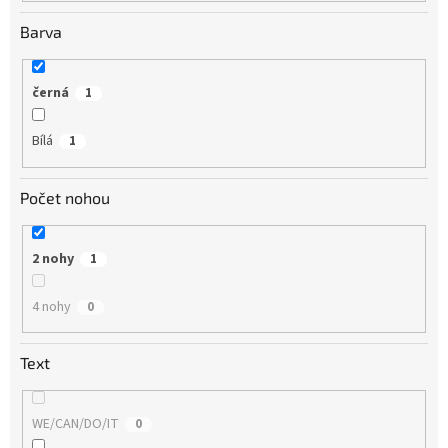
Barva
černá
1
Bílá
1
Počet nohou
2 nohy
1
4 nohy
0
Text
WE/CAN/DO/IT
0