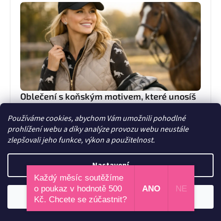
Oblečení s koňským motivem, které unosíš
Oblečení s koňským motivem může být stylové i
Používáme cookies, abychom Vám umožnili pohodlné
praktické. Poradíme, jak vybírat kousky do stáje, do
prohlížení webu a díky analýze provozu webu neustále
města i na dny, kdy chceš být sama sebou.
7. června 2026
zlepšovali jeho funkce, výkon a použitelnost.
Nastavení
Každý měsíc soutěžíme
o poukaz v hodnotě 500
ANO
NE
Odmítnout
Souhlasím
Kč. Chcete se zúčastnit?