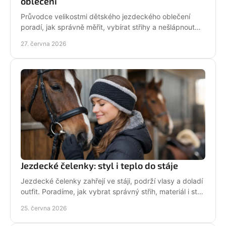
oblečení
Průvodce velikostmi dětského jezdeckého oblečení
poradí, jak správně měřit, vybírat střihy a nešlápnout
vedle u bund, legín i triček.
27. června 2026
Jezdecké čelenky: styl i teplo do stáje
Jezdecké čelenky zahřejí ve stáji, podrží vlasy a doladí
outfit. Poradíme, jak vybrat správný střih, materiál i styl
pro ježdění.
25. června 2026