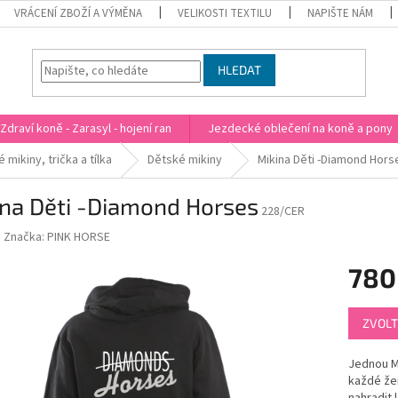
VRÁCENÍ ZBOŽÍ A VÝMĚNA
VELIKOSTI TEXTILU
NAPIŠTE NÁM
HLEDAT
Zdraví koně - Zarasyl - hojení ran
Jezdecké oblečení na koně a pony
 mikiny, trička a tílka
Dětské mikiny
Mikina Děti -Diamond Hors
ina Děti -Diamond Horses
228/CER
Značka:
PINK HORSE
780
Měrná
ZVOLT
cena:
Jednou Ma
každé žen