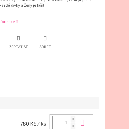
lásku k vysněnému koni! A proto říkáme, že nejlepším
každé dívky a ženy je kůň!
informace
ZEPTAT SE
SDÍLET
Do košíku
780 Kč
/ ks