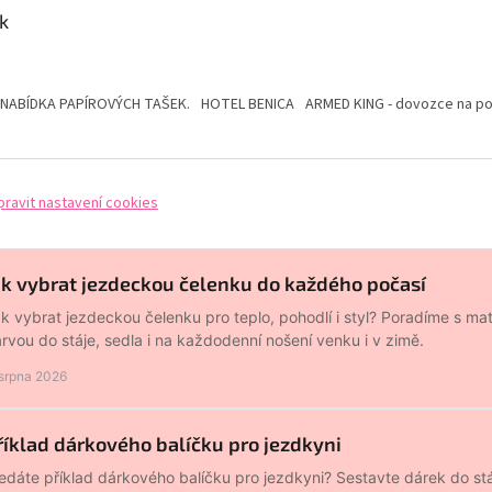
k
 NABÍDKA PAPÍROVÝCH TAŠEK.
HOTEL BENICA
ARMED KING - dovozce na pol
pravit nastavení cookies
ak vybrat jezdeckou čelenku do každého počasí
k vybrat jezdeckou čelenku pro teplo, pohodlí i styl? Poradíme s mat
rvou do stáje, sedla i na každodenní nošení venku i v zimě.
 srpna 2026
říklad dárkového balíčku pro jezdkyni
edáte příklad dárkového balíčku pro jezdkyni? Sestavte dárek do stá