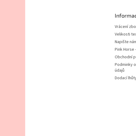
a
t
Informac
í
Vrácení zbo
Velikosti tex
Napište ná
Pink Horse 
Obchodní 
Podminky o
údajů
Dodací lhůt