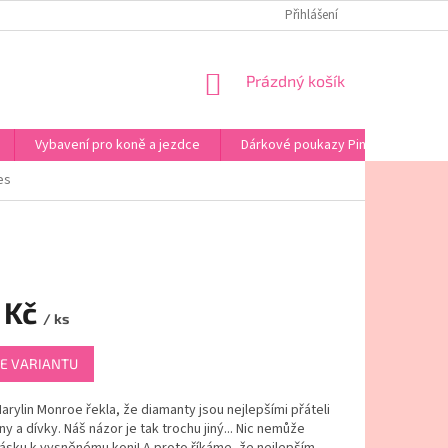
PINK HORSE - KONTAKT
OBCHODNÍ PODMÍNKY
Přihlášení
PODMINKY OCHRA
NÁKUPNÍ
Prázdný košík
KOŠÍK
Vybavení pro koně a jezdce
Dárkové poukazy Pink Horse
es
 Kč
/ ks
E VARIANTU
rylin Monroe řekla, že diamanty jsou nejlepšími přáteli
y a dívky. Náš názor je tak trochu jiný... Nic nemůže