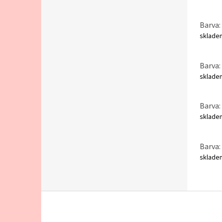
Barva:
sklad
Barva: 
sklad
Barva: 
sklad
Barva:
sklad
Z
á
p