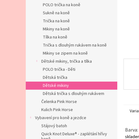
n
POLO trička na koně
e
Sukně na koně
l
Trička na koně
Mikiny na koně
Tílka na koně
Trička s dlouhým rukávem na koně
Mikiny se zipem na koně
Dětské mikiny, trička a tílka
POLO trička - Děti
Dětská trička
Dětské mikiny
Dětská trička s dlouhým rukávem
Čelenka Pink Horse
Kulich Pink Horse
Varia
Vybavení pro koně a jezdce
Stájový batoh
Barva:
Quick Knot Deluxe® - zaplétání hřívy
sklad