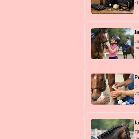
kt
4.
J
Ja
ma
2.
P
Ci
vo
31
J
Zj
vy