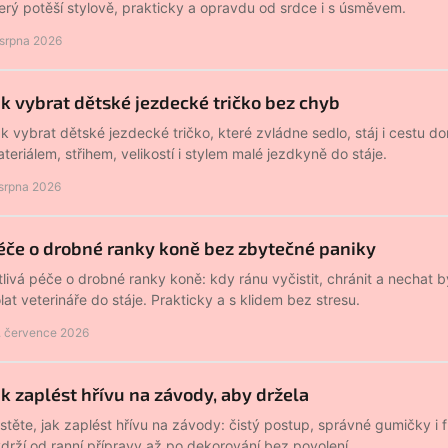
erý potěší stylově, prakticky a opravdu od srdce i s úsměvem.
 srpna 2026
ak vybrat dětské jezdecké tričko bez chyb
k vybrat dětské jezdecké tričko, které zvládne sedlo, stáj i cestu 
teriálem, střihem, velikostí i stylem malé jezdkyně do stáje.
 srpna 2026
éče o drobné ranky koně bez zbytečné paniky
tlivá péče o drobné ranky koně: kdy ránu vyčistit, chránit a nechat 
lat veterináře do stáje. Prakticky a s klidem bez stresu.
. července 2026
ak zaplést hřívu na závody, aby držela
istěte, jak zaplést hřívu na závody: čistý postup, správné gumičky i 
drží od ranní přípravy až po dekorování bez povolení.