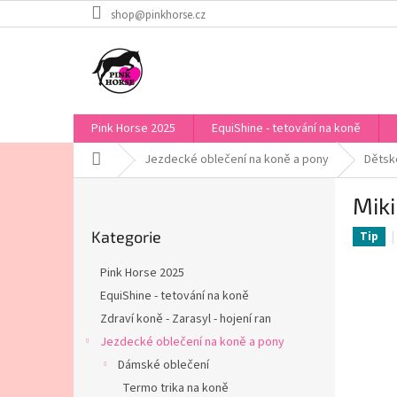
Přejít
shop@pinkhorse.cz
na
obsah
Pink Horse 2025
EquiShine - tetování na koně
Domů
Jezdecké oblečení na koně a pony
Dětské
P
Mik
o
Přeskočit
s
Kategorie
kategorie
Tip
t
r
Pink Horse 2025
a
EquiShine - tetování na koně
n
Zdraví koně - Zarasyl - hojení ran
n
í
Jezdecké oblečení na koně a pony
p
Dámské oblečení
a
Termo trika na koně