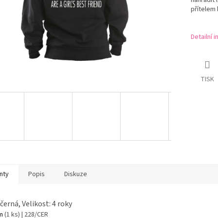
nahradit 
přítelem 
Detailní 
TISK
nty
Popis
Diskuze
 černá, Velikost: 4 roky
em
(1 ks)
| 228/CER