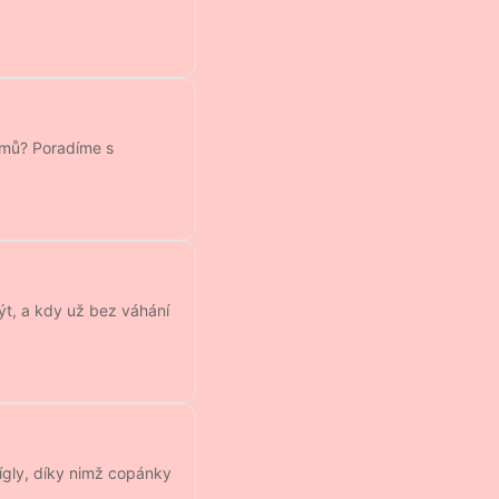
domů? Poradíme s
být, a kdy už bez váhání
fígly, díky nimž copánky