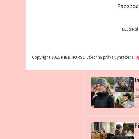
Faceboo
NEJŠIRŠÍ
Copyright 2026
PINK HORSE
. Všechna práva vyhrazena.
U
J
Ja
ba
6.
P
Hl