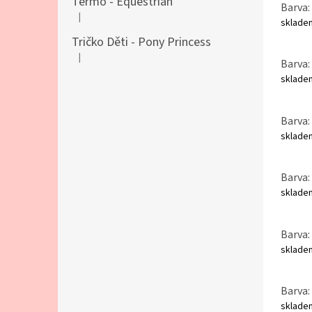
Termo - Equestrian
Barva: 
|
Hodnocení produktu je 5 z 5 hvězdiček.
sklad
Tričko Děti - Pony Princess
|
Hodnocení produktu je 5 z 5 hvězdiček.
Barva: 
sklad
Barva:
sklad
Barva: 
sklad
Barva: 
sklad
Barva: 
sklad