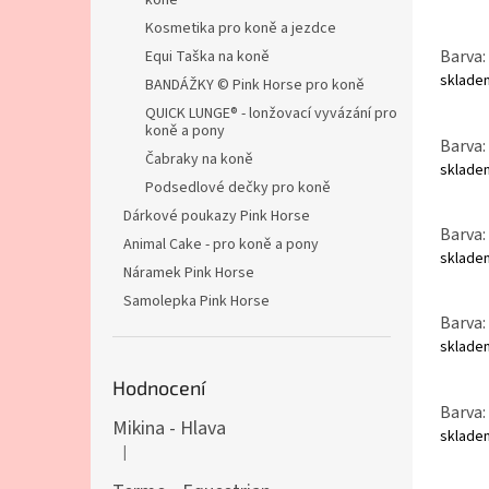
koně
Kosmetika pro koně a jezdce
Barva: 
Equi Taška na koně
sklad
BANDÁŽKY © Pink Horse pro koně
QUICK LUNGE® - lonžovací vyvázání pro
koně a pony
Barva: 
Čabraky na koně
sklad
Podsedlové dečky pro koně
Dárkové poukazy Pink Horse
Barva: 
Animal Cake - pro koně a pony
sklad
Náramek Pink Horse
Samolepka Pink Horse
Barva:
sklad
Hodnocení
Barva: 
Mikina - Hlava
sklad
|
Hodnocení produktu je 4 z 5 hvězdiček.