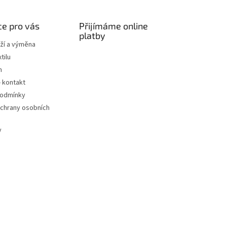
e pro vás
Přijímáme online
platby
ží a výměna
tilu
m
- kontakt
podmínky
chrany osobních
y