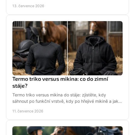
a řekne světu, že milujete koně každý den.
13. července 2026
Termo triko versus mikina: co do zimní
stáje?
Termo triko versus mikina do stáje: zjistěte, kdy
sáhnout po funkční vrstvě, kdy po hřejivé mikině a jak
zůstat v sedle v teple i stylu bez mrznutí.
11. července 2026