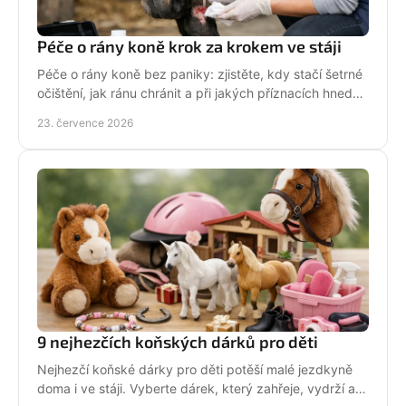
Péče o rány koně krok za krokem ve stáji
Péče o rány koně bez paniky: zjistěte, kdy stačí šetrné
očištění, jak ránu chránit a při jakých příznacích hned
volat veterináře. Jednejte včas a citlivě.
23. července 2026
9 nejhezčích koňských dárků pro děti
Nejhezčí koňské dárky pro děti potěší malé jezdkyně
doma i ve stáji. Vyberte dárek, který zahřeje, vydrží a