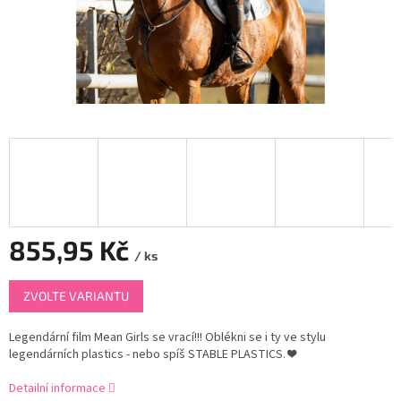
855,95 Kč
/ ks
Měrná
ZVOLTE VARIANTU
cena:
Legendární film Mean Girls se vrací!!! Oblékni se i ty ve stylu
legendárních plastics - nebo spíš STABLE PLASTICS.
❤️
Detailní informace