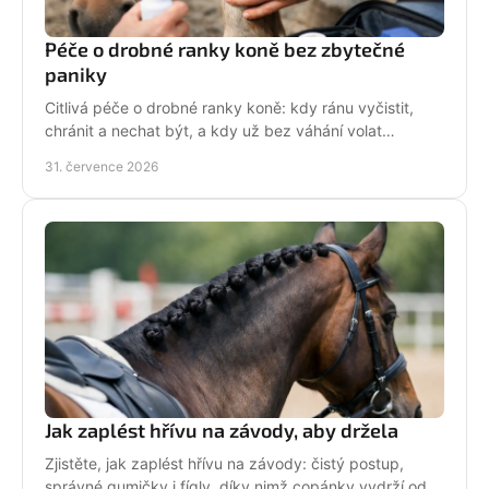
Péče o drobné ranky koně bez zbytečné
paniky
Citlivá péče o drobné ranky koně: kdy ránu vyčistit,
chránit a nechat být, a kdy už bez váhání volat
veterináře do stáje. Prakticky a s klidem bez stresu.
31. července 2026
Jak zaplést hřívu na závody, aby držela
Zjistěte, jak zaplést hřívu na závody: čistý postup,
správné gumičky i fígly, díky nimž copánky vydrží od