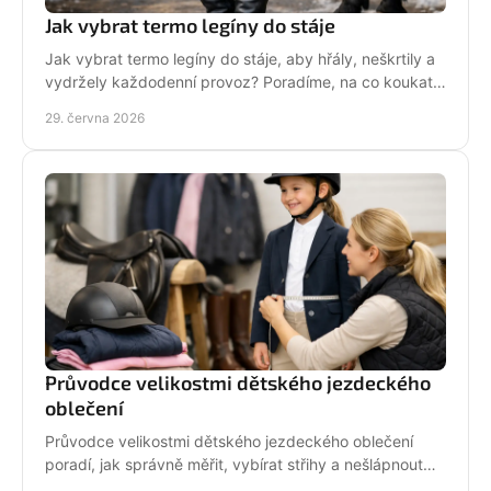
Jak vybrat termo legíny do stáje
Jak vybrat termo legíny do stáje, aby hřály, neškrtily a
vydržely každodenní provoz? Poradíme, na co koukat
před nákupem i v zimě.
29. června 2026
Průvodce velikostmi dětského jezdeckého
oblečení
Průvodce velikostmi dětského jezdeckého oblečení
poradí, jak správně měřit, vybírat střihy a nešlápnout
vedle u bund, legín i triček.