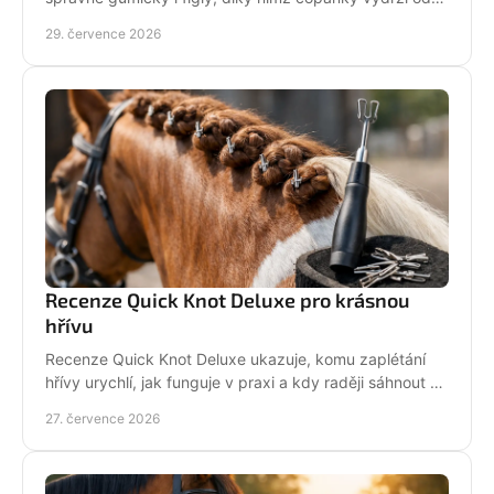
ranní přípravy až po dekorování bez povolení.
29. července 2026
Recenze Quick Knot Deluxe pro krásnou
hřívu
Recenze Quick Knot Deluxe ukazuje, komu zaplétání
hřívy urychlí, jak funguje v praxi a kdy raději sáhnout po
klasických gumičkách při závodech i doma.
27. července 2026