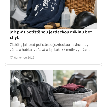
Jak prát potištěnou jezdeckou mikinu bez
chyb
Zjistěte, jak prát potištěnou jezdeckou mikinu, aby
zůstala hebká, voňavá a její koňský motiv vydržel
krásný po mnoha dnech ve stáji, celou zimu i jaro.
17. července 2026