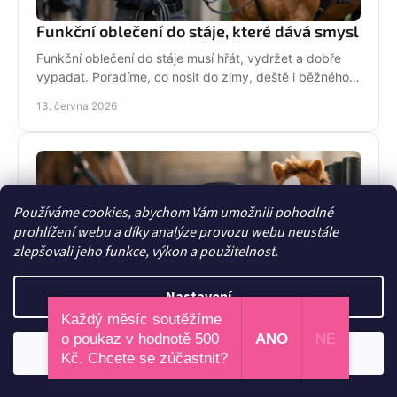
Funkční oblečení do stáje, které dává smysl
Funkční oblečení do stáje musí hřát, vydržet a dobře
vypadat. Poradíme, co nosit do zimy, deště i běžného
dne mezi koňmi.
13. června 2026
Používáme cookies, abychom Vám umožnili pohodlné
prohlížení webu a díky analýze provozu webu neustále
zlepšovali jeho funkce, výkon a použitelnost.
Nastavení
Průvodce dárky pro koňařku, co fakt potěší
Každý měsíc soutěžíme
o poukaz v hodnotě 500
ANO
NE
Průvodce dárky pro koňařku, když nechcete sáhnout
Odmítnout
Souhlasím
Kč. Chcete se zúčastnit?
vedle. Tipy na stylové, praktické i srdeční dárky do
stáje i na každý den.
11. června 2026