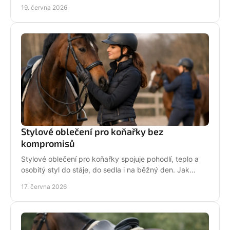
dítě i každodenní péči o koně.
19. června 2026
Stylové oblečení pro koňařky bez
kompromisů
Stylové oblečení pro koňařky spojuje pohodlí, teplo a
osobitý styl do stáje, do sedla i na běžný den. Jak
vybírat chytře a srdcem!
17. června 2026