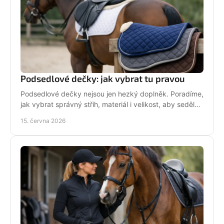
Podsedlové dečky: jak vybrat tu pravou
Podsedlové dečky nejsou jen hezký doplněk. Poradíme,
jak vybrat správný střih, materiál i velikost, aby seděly
koni i sedlu každý den.
15. června 2026