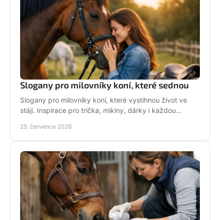
Slogany pro milovníky koní, které sednou
Slogany pro milovníky koní, které vystihnou život ve
stáji. Inspirace pro trička, mikiny, dárky i každou
jezdkyni se srdcem u koní. Bez prázdných frází.
25. července 2026