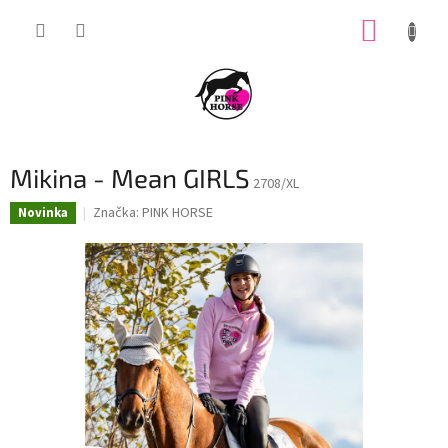
Přejít
NÁKUP
na
obsah
KOŠÍK
Mikina - Mean GIRLS
2708/XL
Značka:
PINK HORSE
Novinka