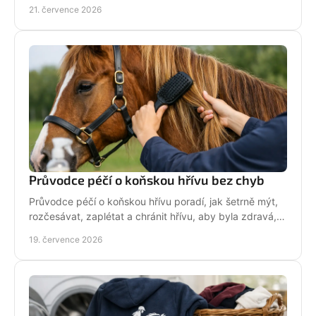
na první pohled řekne světu: koně miluju!
21. července 2026
Průvodce péčí o koňskou hřívu bez chyb
Průvodce péčí o koňskou hřívu poradí, jak šetrně mýt,
rozčesávat, zaplétat a chránit hřívu, aby byla zdravá,
lesklá a připravená do sedla po každé jízdě.
19. července 2026