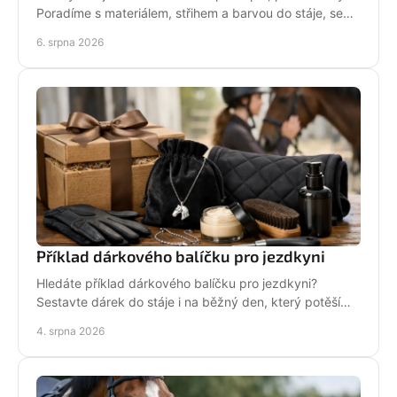
Poradíme s materiálem, střihem a barvou do stáje, sedla
i na každodenní nošení venku i v zimě.
6. srpna 2026
Příklad dárkového balíčku pro jezdkyni
Hledáte příklad dárkového balíčku pro jezdkyni?
Sestavte dárek do stáje i na běžný den, který potěší
stylově, prakticky a opravdu od srdce i s úsměvem.
4. srpna 2026