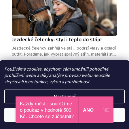
Jezdecké čelenky: styl i teplo do stáje
Jezdecké čelenky zahřejí ve stáji, podrží vlasy a doladí
outfit. Poradíme, jak vybrat správný střih, materiál i styl
pro ježdění.
25. června 2026
Používáme cookies, abychom Vám umožnili pohodlné
prohlížení webu a díky analýze provozu webu neustále
zlepšovali jeho funkce, výkon a použitelnost.
Nastavení
Každý měsíc soutěžíme
o poukaz v hodnotě 500
ANO
NE
Odmítnout
Souhlasím
Kč. Chcete se zúčastnit?