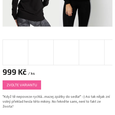
999 Kč
/ ks
Měrná
ZVOLTE VARIANTU
cena:
"Když tě nepoveze rychlá...mazej zpátky do sedla!" :-) Asi tak nějak zní
volný překlad hesla této mikiny. No řekněte sami, není to fakt ze
života?