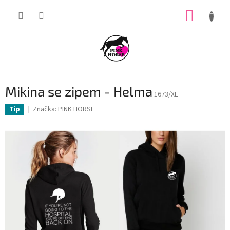
Přejít
NÁKUP
na
obsah
KOŠÍK
Mikina se zipem - Helma
1673/XL
Značka:
PINK HORSE
Tip