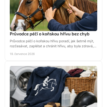
Průvodce péčí o koňskou hřívu bez chyb
Průvodce péčí o koňskou hřívu poradí, jak šetrně mýt,
rozčesávat, zaplétat a chránit hřívu, aby byla zdravá,
lesklá a připravená do sedla po každé jízdě.
19. července 2026