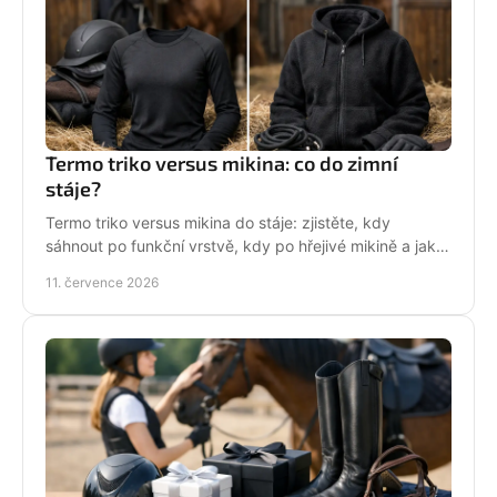
Termo triko versus mikina: co do zimní
stáje?
Termo triko versus mikina do stáje: zjistěte, kdy
sáhnout po funkční vrstvě, kdy po hřejivé mikině a jak
zůstat v sedle v teple i stylu bez mrznutí.
11. července 2026