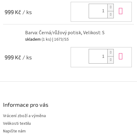
Do 
999 Kč
/ ks
Barva: Černá/růžový potisk, Velikost: S
skladem
(1 ks)
| 1673/S5
Do 
999 Kč
/ ks
Z
á
p
a
Informace pro vás
t
Vrácení zboží a výměna
í
Velikosti textilu
Napište nám