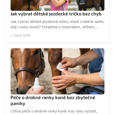
Jak vybrat dětské jezdecké tričko bez chyb
Jak vybrat dětské jezdecké tričko, které zvládne sedlo,
stáj i cestu domů? Poradíme s materiálem, střihem,
velikostí i stylem malé jezdkyně do stáje.
2. srpna 2026
Péče o drobné ranky koně bez zbytečné
paniky
Citlivá péče o drobné ranky koně: kdy ránu vyčistit,