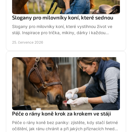
Slogany pro milovníky koní, které sednou
Slogany pro milovníky koní, které vystihnou život ve
stáji. Inspirace pro trička, mikiny, dárky i každou
jezdkyni se srdcem u koní. Bez prázdných frází.
25. července 2026
Péče o rány koně krok za krokem ve stáji
Péče o rány koně bez paniky: zjistěte, kdy stačí šetrné
očištění, jak ránu chránit a při jakých příznacích hned