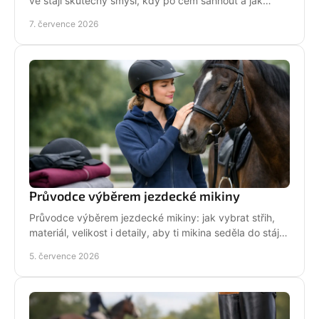
ve stáji skutečný smysl, kdy po čem sáhnout a jak
pečovat o srst, hřívu i kůži.
7. července 2026
Průvodce výběrem jezdecké mikiny
Průvodce výběrem jezdecké mikiny: jak vybrat střih,
materiál, velikost i detaily, aby ti mikina seděla do stáje,
do sedla i na běžný den.
5. července 2026