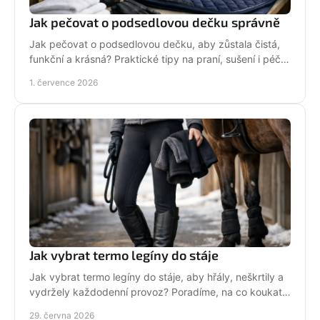
Jak pečovat o podsedlovou dečku správně
Jak pečovat o podsedlovou dečku, aby zůstala čistá,
funkční a krásná? Praktické tipy na praní, sušení i péči
po každém ježdění.
1. července 2026
Jak vybrat termo legíny do stáje
Jak vybrat termo legíny do stáje, aby hřály, neškrtily a
vydržely každodenní provoz? Poradíme, na co koukat
před nákupem i v zimě.
29. června 2026