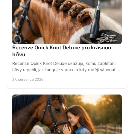
Recenze Quick Knot Deluxe pro krásnou
hřívu
Recenze Quick Knot Deluxe ukazuje, komu zaplétání
hřívy urychlí, jak funguje v praxi a kdy raději sáhnout po
klasických gumičkách při závodech i doma.
27. července 2026