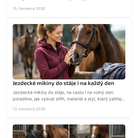
prostředkem, sušením i péčí o potisk do stáje každý
15. července 2026
den.
Jezdecké mikiny do stáje i na každý den
Jezdecké mikiny do stáje, na cestu i na volný den:
poradíme, jak vybrat střih, materiál a styl, který zahřeje
a řekne světu, že milujete koně každý den.
13. července 2026