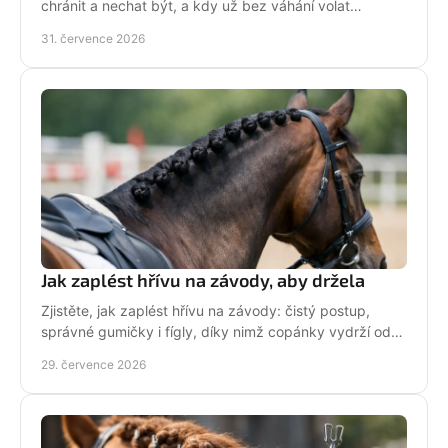
chránit a nechat být, a kdy už bez váhání volat
veterináře do stáje. Prakticky a s klidem bez stresu.
31. července 2026
Jak zaplést hřívu na závody, aby držela
Zjistěte, jak zaplést hřívu na závody: čistý postup,
správné gumičky i fígly, díky nimž copánky vydrží od
ranní přípravy až po dekorování bez povolení.
29. července 2026