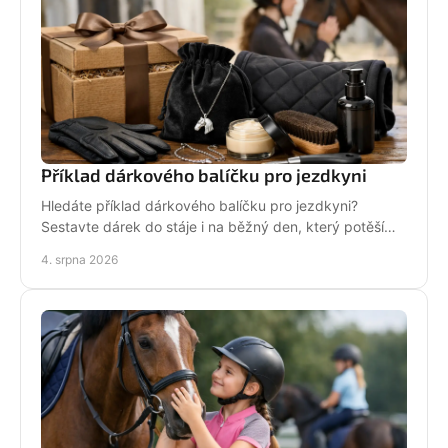
Příklad dárkového balíčku pro jezdkyni
Hledáte příklad dárkového balíčku pro jezdkyni?
Sestavte dárek do stáje i na běžný den, který potěší
stylově, prakticky a opravdu od srdce i s úsměvem.
4. srpna 2026