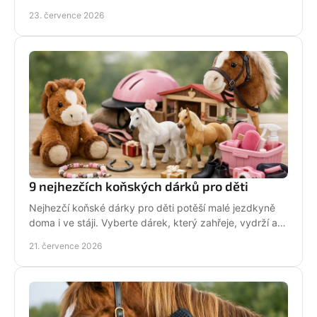
volat veterináře. Jednejte včas a citlivě.
23. července 2026
9 nejhezčích koňských dárků pro děti
Nejhezčí koňské dárky pro děti potěší malé jezdkyně
doma i ve stáji. Vyberte dárek, který zahřeje, vydrží a
na první pohled řekne světu: koně miluju!
21. července 2026