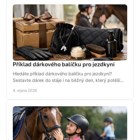
Příklad dárkového balíčku pro jezdkyni
Hledáte příklad dárkového balíčku pro jezdkyni?
Sestavte dárek do stáje i na běžný den, který potěší
stylově, prakticky a opravdu od srdce i s úsměvem.
4. srpna 2026