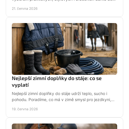
stáje, na ježdění i pro radost.
21. června 2026
Nejlepší zimní doplňky do stáje: co se
vyplatí
Nejlepší zimní doplňky do stáje udrží teplo, sucho i
pohodu. Poradíme, co má v zimě smysl pro jezdkyni,
dítě i každodenní péči o koně.
19. června 2026