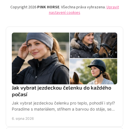
Copyright 2026
PINK HORSE
. Všechna práva vyhrazena.
Upravit
nastavení cookies
Jak vybrat jezdeckou čelenku do každého
počasí
Jak vybrat jezdeckou čelenku pro teplo, pohodlí i styl?
Poradíme s materiálem, střihem a barvou do stáje, sedla
i na každodenní nošení venku i v zimě.
6. srpna 2026