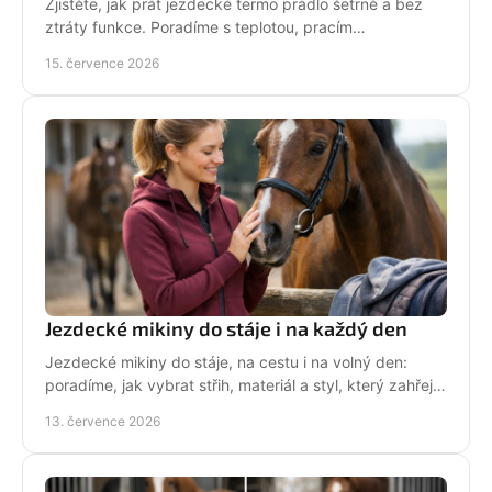
Zjistěte, jak prát jezdecké termo prádlo šetrně a bez
ztráty funkce. Poradíme s teplotou, pracím
prostředkem, sušením i péčí o potisk do stáje každý
15. července 2026
den.
Jezdecké mikiny do stáje i na každý den
Jezdecké mikiny do stáje, na cestu i na volný den:
poradíme, jak vybrat střih, materiál a styl, který zahřeje
a řekne světu, že milujete koně každý den.
13. července 2026