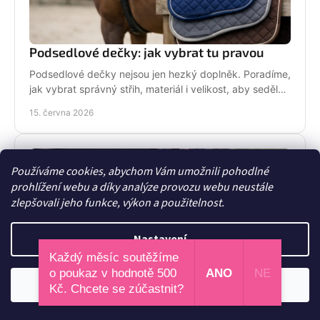
Podsedlové dečky: jak vybrat tu pravou
Podsedlové dečky nejsou jen hezký doplněk. Poradíme,
jak vybrat správný střih, materiál i velikost, aby seděly
koni i sedlu každý den.
15. června 2026
Používáme cookies, abychom Vám umožnili pohodlné
prohlížení webu a díky analýze provozu webu neustále
zlepšovali jeho funkce, výkon a použitelnost.
Nastavení
Každý měsíc soutěžíme
o poukaz v hodnotě 500
ANO
NE
Odmítnout
Souhlasím
Funkční oblečení do stáje, které dává smysl
Kč. Chcete se zúčastnit?
Funkční oblečení do stáje musí hřát, vydržet a dobře