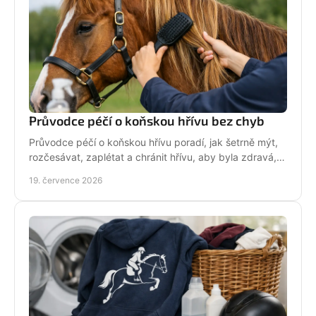
Průvodce péčí o koňskou hřívu bez chyb
Průvodce péčí o koňskou hřívu poradí, jak šetrně mýt,
rozčesávat, zaplétat a chránit hřívu, aby byla zdravá,
lesklá a připravená do sedla po každé jízdě.
19. července 2026