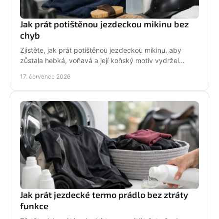
Jak prát potištěnou jezdeckou mikinu bez
chyb
Zjistěte, jak prát potištěnou jezdeckou mikinu, aby
zůstala hebká, voňavá a její koňský motiv vydržel
krásný po mnoha dnech ve stáji, celou zimu i jaro.
17. července 2026
Jak prát jezdecké termo prádlo bez ztráty
funkce