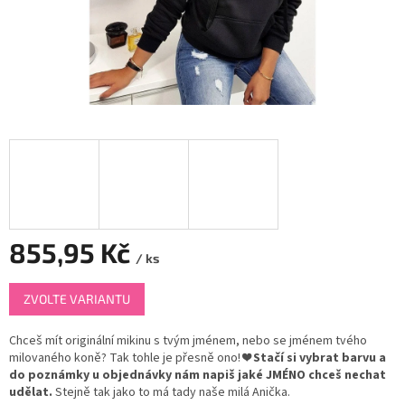
855,95 Kč
/ ks
Měrná
ZVOLTE VARIANTU
cena:
Chceš mít originální mikinu s tvým jménem, nebo se jménem tvého
milovaného koně? Tak tohle je přesně ono! ❤
Stačí si vybrat barvu a
do poznámky u objednávky nám napiš jaké JMÉNO chceš nechat
udělat.
Stejně tak jako to má tady naše milá Anička.