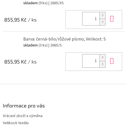
skladem
(9 ks)
| 2665/XS
Do 
855,95 Kč
/ ks
Barva: černá-bílo/růžové písmo, Velikost: S
skladem
(3 ks)
| 2665/S
Do 
855,95 Kč
/ ks
Z
á
p
a
Informace pro vás
t
Vrácení zboží a výměna
í
Velikosti textilu