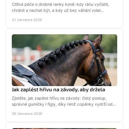
Citlivá péče o drobné ranky koně: kdy ránu vyčistit,
chránit a nechat být, a kdy už bez váhání volat
veterináře do stáje. Prakticky a s klidem bez stresu.
31. července 2026
Jak zaplést hřívu na závody, aby držela
Zjistěte, jak zaplést hřívu na závody: čistý postup,
správné gumičky i fígly, díky nimž copánky vydrží od
ranní přípravy až po dekorování bez povolení.
29. července 2026