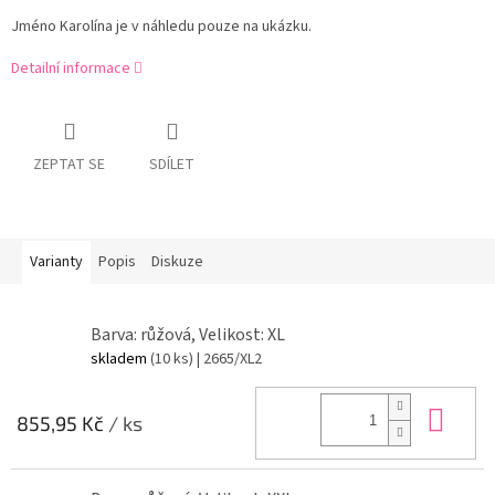
Jméno Karolína je v náhledu pouze na ukázku.
Detailní informace
ZEPTAT SE
SDÍLET
Varianty
Popis
Diskuze
Barva: růžová, Velikost: XL
skladem
(10 ks)
| 2665/XL2
Do 
855,95 Kč
/ ks