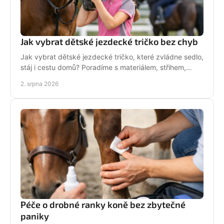
Jak vybrat dětské jezdecké tričko bez chyb
Jak vybrat dětské jezdecké tričko, které zvládne sedlo,
stáj i cestu domů? Poradíme s materiálem, střihem,
velikostí i stylem malé jezdkyně do stáje.
2. srpna 2026
Péče o drobné ranky koně bez zbytečné
paniky