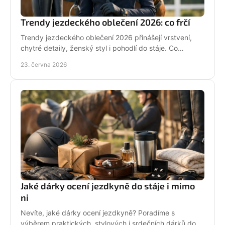
Trendy jezdeckého oblečení 2026: co frčí
Trendy jezdeckého oblečení 2026 přinášejí vrstvení,
chytré detaily, ženský styl i pohodlí do stáje. Co
opravdu unosíš a co je jen efekt?
23. června 2026
Jaké dárky ocení jezdkyně do stáje i mimo
ni
Nevíte, jaké dárky ocení jezdkyně? Poradíme s
výběrem praktických, stylových i srdečních dárků do