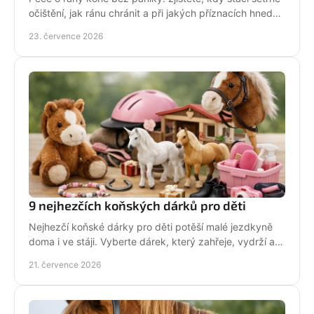
očištění, jak ránu chránit a při jakých příznacích hned
volat veterináře. Jednejte včas a citlivě.
23. července 2026
9 nejhezčích koňských dárků pro děti
Nejhezčí koňské dárky pro děti potěší malé jezdkyně
doma i ve stáji. Vyberte dárek, který zahřeje, vydrží a
na první pohled řekne světu: koně miluju!
21. července 2026