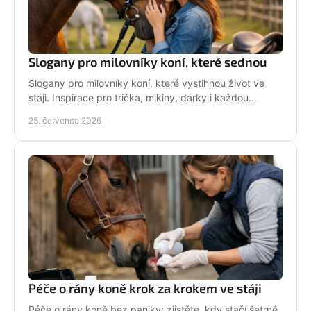
Slogany pro milovníky koní, které sednou
Slogany pro milovníky koní, které vystihnou život ve
stáji. Inspirace pro trička, mikiny, dárky i každou
jezdkyni se srdcem u koní. Bez prázdných frází.
25. července 2026
Péče o rány koně krok za krokem ve stáji
Péče o rány koně bez paniky: zjistěte, kdy stačí šetrné