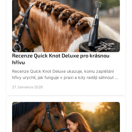
Recenze Quick Knot Deluxe pro krásnou
hřívu
Recenze Quick Knot Deluxe ukazuje, komu zaplétání
hřívy urychlí, jak funguje v praxi a kdy raději sáhnout po
klasických gumičkách při závodech i doma.
27. července 2026