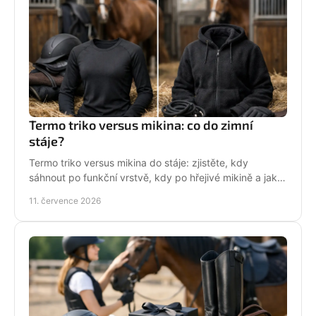
Termo triko versus mikina: co do zimní
stáje?
Termo triko versus mikina do stáje: zjistěte, kdy
sáhnout po funkční vrstvě, kdy po hřejivé mikině a jak
zůstat v sedle v teple i stylu bez mrznutí.
11. července 2026