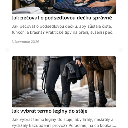
Jak pečovat o podsedlovou dečku správně
Jak pečovat o podsedlovou dečku, aby zůstala čistá,
funkční a krásná? Praktické tipy na praní, sušení i péči
po každém ježdění.
1. července 2026
Jak vybrat termo legíny do stáje
Jak vybrat termo legíny do stáje, aby hřály, neškrtily a
vydržely každodenní provoz? Poradíme, na co koukat