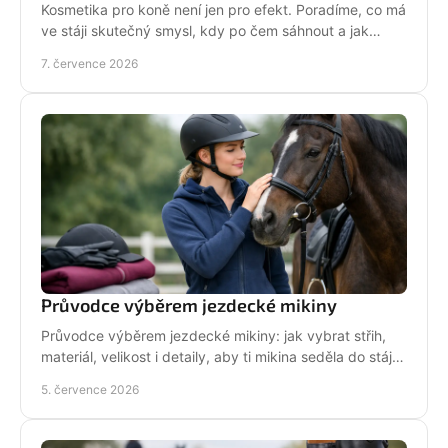
Kosmetika pro koně není jen pro efekt. Poradíme, co má
ve stáji skutečný smysl, kdy po čem sáhnout a jak
pečovat o srst, hřívu i kůži.
7. července 2026
Průvodce výběrem jezdecké mikiny
Průvodce výběrem jezdecké mikiny: jak vybrat střih,
materiál, velikost i detaily, aby ti mikina seděla do stáje,
do sedla i na běžný den.
5. července 2026