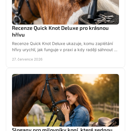
Recenze Quick Knot Deluxe pro krásnou
hřívu
Recenze Quick Knot Deluxe ukazuje, komu zaplétání
hřívy urychlí, jak funguje v praxi a kdy raději sáhnout po
klasických gumičkách při závodech i doma.
27. července 2026
Slogany pro milovníky koní, které sednou