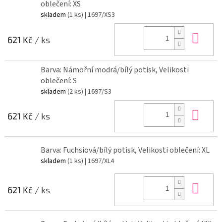
oblečení: XS
skladem
(1 ks)
| 1697/XS3
Do 
621 Kč
/ ks
Barva: Námořní modrá/bílý potisk, Velikosti
oblečení: S
skladem
(2 ks)
| 1697/S3
Do 
621 Kč
/ ks
Barva: Fuchsiová/bílý potisk, Velikosti oblečení: XL
skladem
(1 ks)
| 1697/XL4
Do 
621 Kč
/ ks