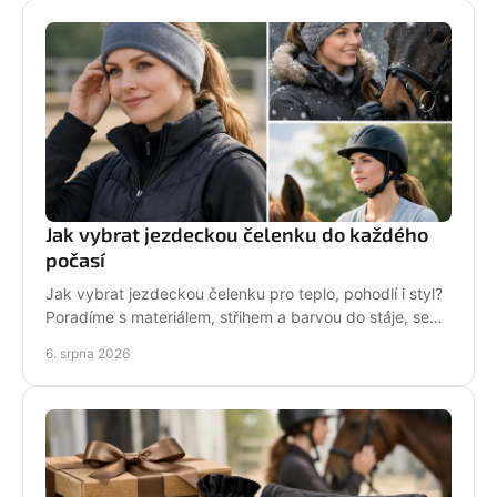
Jak vybrat jezdeckou čelenku do každého
počasí
Jak vybrat jezdeckou čelenku pro teplo, pohodlí i styl?
Poradíme s materiálem, střihem a barvou do stáje, sedla
i na každodenní nošení venku i v zimě.
6. srpna 2026