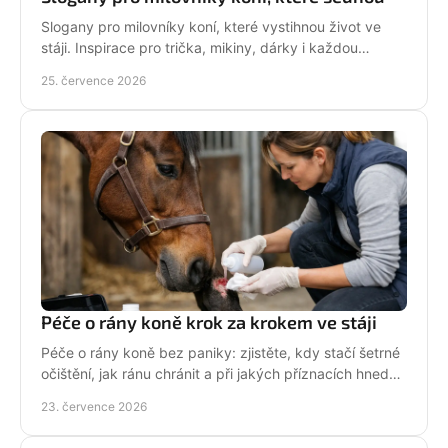
Slogany pro milovníky koní, které vystihnou život ve
stáji. Inspirace pro trička, mikiny, dárky i každou
jezdkyni se srdcem u koní. Bez prázdných frází.
25. července 2026
Péče o rány koně krok za krokem ve stáji
Péče o rány koně bez paniky: zjistěte, kdy stačí šetrné
očištění, jak ránu chránit a při jakých příznacích hned
volat veterináře. Jednejte včas a citlivě.
23. července 2026