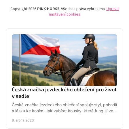
Copyright 2026
PINK HORSE
. Všechna práva vyhrazena.
Upravit
nastavení cookies
Česká značka jezdeckého oblečení pro život
v sedle
Česká značka jezdeckého oblečení spojuje styl, pohodlí
a lásku ke koním. Jak vybírat kousky, které fungují ve
stáji i mimo ni? Každý den. Ve tvém stylu!
8. srpna 2026