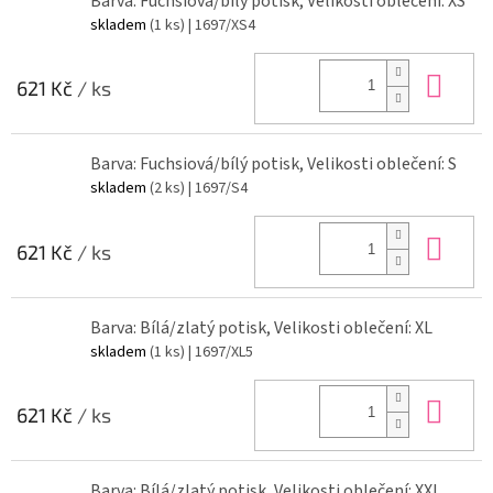
Barva: Fuchsiová/bílý potisk, Velikosti oblečení: XS
skladem
(1 ks)
| 1697/XS4
Do 
621 Kč
/ ks
Barva: Fuchsiová/bílý potisk, Velikosti oblečení: S
skladem
(2 ks)
| 1697/S4
Do 
621 Kč
/ ks
Barva: Bílá/zlatý potisk, Velikosti oblečení: XL
skladem
(1 ks)
| 1697/XL5
Do 
621 Kč
/ ks
Barva: Bílá/zlatý potisk, Velikosti oblečení: XXL