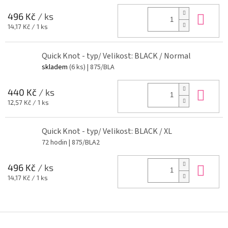
Do 
496 Kč
/ ks
Měrná
14,17 Kč / 1 ks
cena:
Quick Knot - typ/ Velikost: BLACK / Normal
skladem
(6 ks)
| 875/BLA
Do 
440 Kč
/ ks
Měrná
12,57 Kč / 1 ks
cena:
Quick Knot - typ/ Velikost: BLACK / XL
72 hodin
| 875/BLA2
Do 
496 Kč
/ ks
Měrná
14,17 Kč / 1 ks
cena:
Z