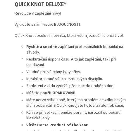
QUICK KNOT
DELUXE®
Revoluce v zaplétání hřívy!
Vykročte s námi vstříc BUDOUCNOSTI.
Quick Knot absolutní novinka, která všem jezdcům ulehčí život.
Rychlé a snadné
zaplétání profesionálních bobánků na
závody.
Neskutečná úspora času. A to jak zaplétání, tak i při
sundavání.
Vhodné pro všechny typy hřívy.
Ideální pro koně všech jezdeckých disciplín.
Zapletení v klidu vydrží i přes noc do druhého dne.
Můžete použít
OPAKOVANĚ
.
Máte nervózního koně, který má problém se zdlouhavým
šitím bobánků? S Quick Knot jste hotovi za zlomek času.
Kůň se při aplikaci nemůže poranit, narozdíl od použití
klasické jehly.
Vítěz Horse Product of the Year