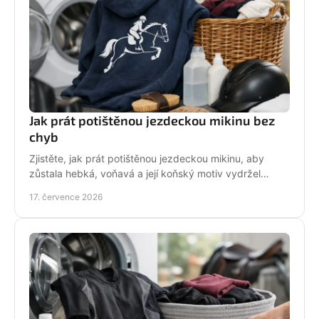
Jak prát potištěnou jezdeckou mikinu bez
chyb
Zjistěte, jak prát potištěnou jezdeckou mikinu, aby
zůstala hebká, voňavá a její koňský motiv vydržel
krásný po mnoha dnech ve stáji, celou zimu i jaro.
17. července 2026