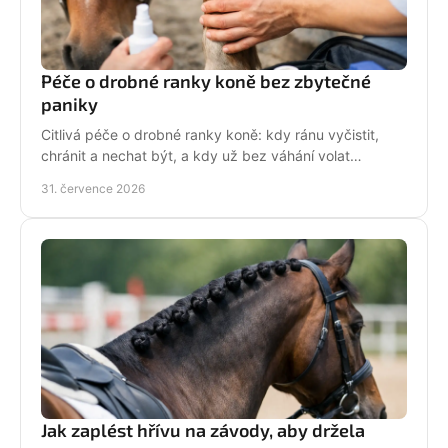
Péče o drobné ranky koně bez zbytečné
paniky
Citlivá péče o drobné ranky koně: kdy ránu vyčistit,
chránit a nechat být, a kdy už bez váhání volat
veterináře do stáje. Prakticky a s klidem bez stresu.
31. července 2026
Jak zaplést hřívu na závody, aby držela