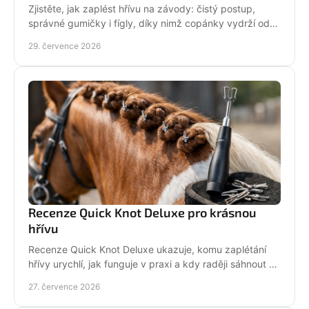
Zjistěte, jak zaplést hřívu na závody: čistý postup,
správné gumičky i fígly, díky nimž copánky vydrží od
ranní přípravy až po dekorování bez povolení.
29. července 2026
Recenze Quick Knot Deluxe pro krásnou
hřívu
Recenze Quick Knot Deluxe ukazuje, komu zaplétání
hřívy urychlí, jak funguje v praxi a kdy raději sáhnout po
klasických gumičkách při závodech i doma.
27. července 2026