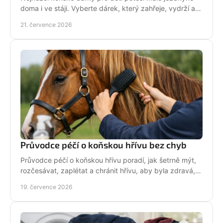
doma i ve stáji. Vyberte dárek, který zahřeje, vydrží a
na první pohled řekne světu: koně miluju!
21. července 2026
Průvodce péčí o koňskou hřívu bez chyb
Průvodce péčí o koňskou hřívu poradí, jak šetrně mýt,
rozčesávat, zaplétat a chránit hřívu, aby byla zdravá,
lesklá a připravená do sedla po každé jízdě.
19. července 2026