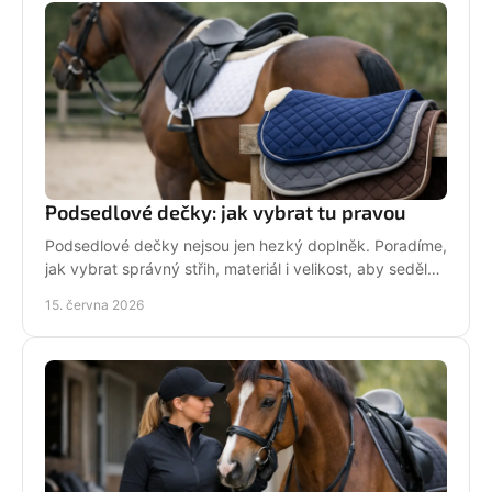
Podsedlové dečky: jak vybrat tu pravou
Podsedlové dečky nejsou jen hezký doplněk. Poradíme,
jak vybrat správný střih, materiál i velikost, aby seděly
koni i sedlu každý den.
15. června 2026