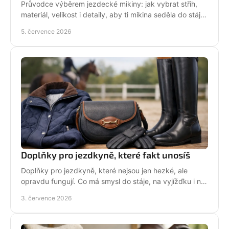
Průvodce výběrem jezdecké mikiny: jak vybrat střih,
materiál, velikost i detaily, aby ti mikina seděla do stáje,
do sedla i na běžný den.
5. července 2026
Doplňky pro jezdkyně, které fakt unosíš
Doplňky pro jezdkyně, které nejsou jen hezké, ale
opravdu fungují. Co má smysl do stáje, na vyjížďku i na
každý den bez kompromisů.
3. července 2026