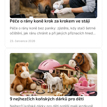
Péče o rány koně krok za krokem ve stáji
Péče o rány koně bez paniky: zjistěte, kdy stačí šetrné
očištění, jak ránu chránit a při jakých příznacích hned
volat veterináře. Jednejte včas a citlivě.
23. července 2026
9 nejhezčích koňských dárků pro děti
Nejhezčí koňské dárky pro děti potěší malé jezdkyně