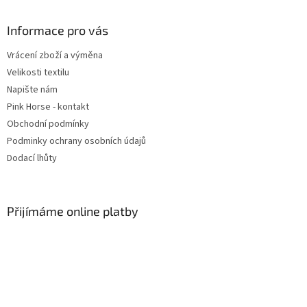
á
p
a
Informace pro vás
t
Vrácení zboží a výměna
í
Velikosti textilu
Napište nám
Pink Horse - kontakt
Obchodní podmínky
Podminky ochrany osobních údajů
Dodací lhůty
Přijímáme online platby