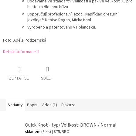
Dodáváme ve standartní velikosti a pak ve velikosti XL pro
hustou a dlouhou hřívu
Doporučují profesionální jezdci. Například drezurní
jezdkyně Denise Rogan, Micha Knol.
Vyrobeno a patentováno v Holandsku.
Foto:
Adéla Podzemská
Detailní informace
ZEPTAT SE
SDÍLET
Varianty
Popis
Videa (1)
Diskuze
Quick Knot - typ/ Velikost: BROWN / Normal
skladem
(8 ks)
| 875/BRO