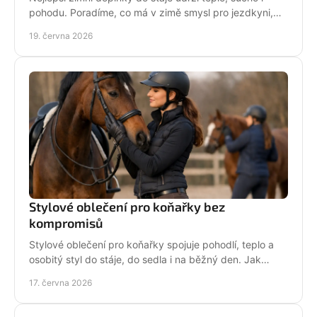
pohodu. Poradíme, co má v zimě smysl pro jezdkyni,
dítě i každodenní péči o koně.
19. června 2026
Stylové oblečení pro koňařky bez
kompromisů
Stylové oblečení pro koňařky spojuje pohodlí, teplo a
osobitý styl do stáje, do sedla i na běžný den. Jak
vybírat chytře a srdcem!
17. června 2026