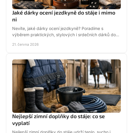
Jaké dárky ocení jezdkyně do stáje i mimo
ni
Nevíte, jaké dárky ocení jezdkyně? Poradíme s
výběrem praktických, stylových i srdečních dárků do
stáje, na ježdění i pro radost.
21. června 2026
Nejlepší zimní doplňky do stáje: co se
vyplatí
Nejlepší zimní doplňky do stáje udrží teplo, sucho i