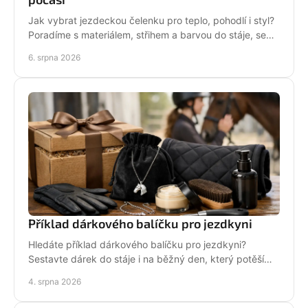
Jak vybrat jezdeckou čelenku pro teplo, pohodlí i styl?
Poradíme s materiálem, střihem a barvou do stáje, sedla
i na každodenní nošení venku i v zimě.
6. srpna 2026
Příklad dárkového balíčku pro jezdkyni
Hledáte příklad dárkového balíčku pro jezdkyni?
Sestavte dárek do stáje i na běžný den, který potěší
stylově, prakticky a opravdu od srdce i s úsměvem.
4. srpna 2026