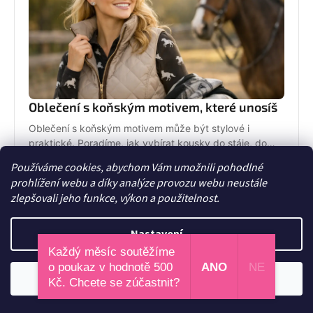
Oblečení s koňským motivem, které unosíš
Oblečení s koňským motivem může být stylové i
praktické. Poradíme, jak vybírat kousky do stáje, do
města i na dny, kdy chceš být sama sebou.
Používáme cookies, abychom Vám umožnili pohodlné
7. června 2026
prohlížení webu a díky analýze provozu webu neustále
zlepšovali jeho funkce, výkon a použitelnost.
Nastavení
Každý měsíc soutěžíme
o poukaz v hodnotě 500
ANO
NE
Odmítnout
Souhlasím
Kč. Chcete se zúčastnit?