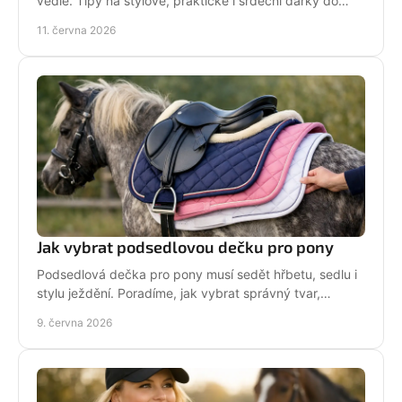
vedle. Tipy na stylové, praktické i srdeční dárky do
stáje i na každý den.
11. června 2026
Jak vybrat podsedlovou dečku pro pony
Podsedlová dečka pro pony musí sedět hřbetu, sedlu i
stylu ježdění. Poradíme, jak vybrat správný tvar,
materiál a velikost bez chyb.
9. června 2026