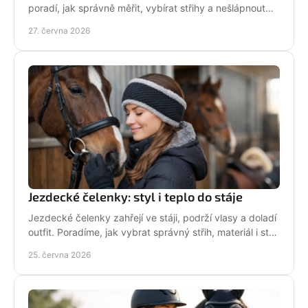
poradí, jak správně měřit, vybírat střihy a nešlápnout
vedle u bund, legín i triček.
27. června 2026
Jezdecké čelenky: styl i teplo do stáje
Jezdecké čelenky zahřejí ve stáji, podrží vlasy a doladí
outfit. Poradíme, jak vybrat správný střih, materiál i styl
pro ježdění.
25. června 2026