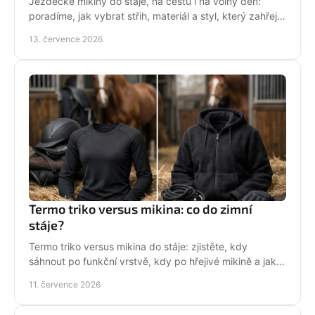
Jezdecké mikiny do stáje, na cestu i na volný den:
poradíme, jak vybrat střih, materiál a styl, který zahřeje
a řekne světu, že milujete koně každý den.
13. července 2026
Termo triko versus mikina: co do zimní
stáje?
Termo triko versus mikina do stáje: zjistěte, kdy
sáhnout po funkční vrstvě, kdy po hřejivé mikině a jak
zůstat v sedle v teple i stylu bez mrznutí.
11. července 2026