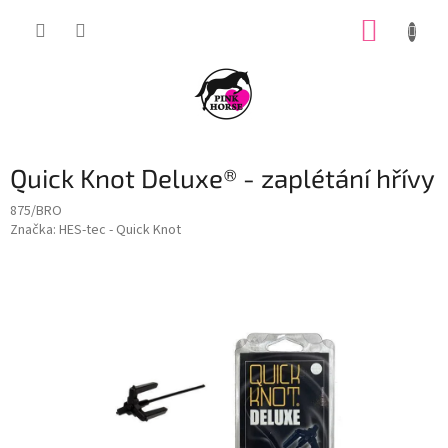
Přejít
NÁKUP
na
obsah
KOŠÍK
Quick Knot Deluxe® - zaplétání hřívy
875/BRO
Značka:
HES-tec - Quick Knot