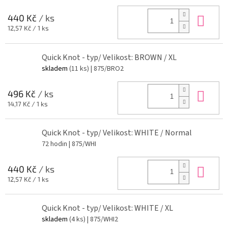
Do 
440 Kč
/ ks
Měrná
12,57 Kč / 1 ks
cena:
Quick Knot - typ/ Velikost: BROWN / XL
skladem
(11 ks)
| 875/BRO2
Do 
496 Kč
/ ks
Měrná
14,17 Kč / 1 ks
cena:
Quick Knot - typ/ Velikost: WHITE / Normal
72 hodin
| 875/WHI
Do 
440 Kč
/ ks
Měrná
12,57 Kč / 1 ks
cena:
Quick Knot - typ/ Velikost: WHITE / XL
skladem
(4 ks)
| 875/WHI2