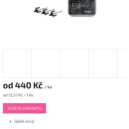
od
440 Kč
/ ks
Měrná
od 12,57 Kč / 1 ks
cena:
ZVOLTE VARIANTU
Úplně nový!