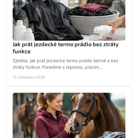
Jak prát jezdecké termo prádlo bez ztráty
funkce
Zjistěte, jak prát jezdecké termo prádlo šetrně a bez
ztráty funkce. Poradíme s teplotou, pracím
prostředkem, sušením i péčí o potisk do stáje každý
15. července 2026
den.