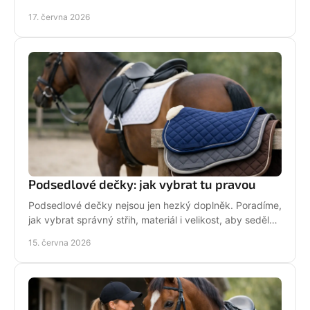
vybírat chytře a srdcem!
17. června 2026
Podsedlové dečky: jak vybrat tu pravou
Podsedlové dečky nejsou jen hezký doplněk. Poradíme,
jak vybrat správný střih, materiál i velikost, aby seděly
koni i sedlu každý den.
15. června 2026