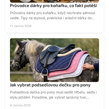
Průvodce dárky pro koňařku, co fakt potěší
Průvodce dárky pro koňařku, když nechcete sáhnout
vedle. Tipy na stylové, praktické i srdeční dárky do
stáje i na každý den.
11. června 2026
Jak vybrat podsedlovou dečku pro pony
Podsedlová dečka pro pony musí sedět hřbetu, sedlu i
stylu ježdění. Poradíme, jak vybrat správný tvar,
materiál a velikost bez chyb.
9. června 2026