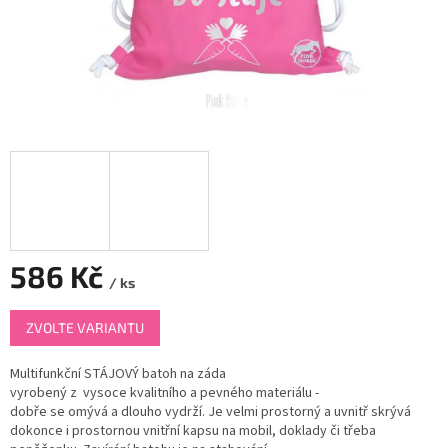
586 Kč
/ ks
Měrná
ZVOLTE VARIANTU
cena:
Multifunkční STÁJOVÝ
batoh
na
záda
vyrobený
z
vysoce
kvalitního
a
pevného materiálu -
dobře
se
omývá
a
dlouho vydrží. Je velmi prostorný a uvnitř skrývá
dokonce i prostornou vnitřní kapsu na mobil, doklady či třeba