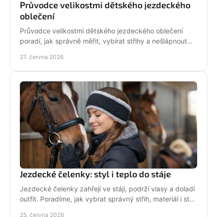
Průvodce velikostmi dětského jezdeckého
oblečení
Průvodce velikostmi dětského jezdeckého oblečení
poradí, jak správně měřit, vybírat střihy a nešlápnout
vedle u bund, legín i triček.
27. června 2026
Jezdecké čelenky: styl i teplo do stáje
Jezdecké čelenky zahřejí ve stáji, podrží vlasy a doladí
outfit. Poradíme, jak vybrat správný střih, materiál i styl
pro ježdění.
25. června 2026