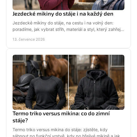
Jezdecké mikiny do stáje i na každý den
Jezdecké mikiny do stáje, na cestu i na volný den:
poradíme, jak vybrat střih, materiál a styl, který zahřeje
a řekne světu, že milujete koně každý den.
13. července 2026
Termo triko versus mikina: co do zimní
stáje?
Termo triko versus mikina do stáje: zjistěte, kdy
sáhnout po funkční vrstvě, kdy po hřejivé mikině a jak