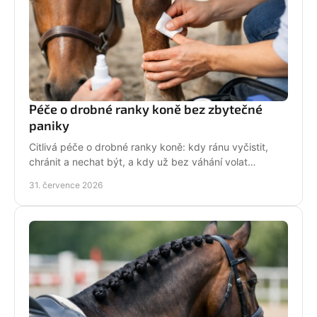
Péče o drobné ranky koně bez zbytečné
paniky
Citlivá péče o drobné ranky koně: kdy ránu vyčistit,
chránit a nechat být, a kdy už bez váhání volat
veterináře do stáje. Prakticky a s klidem bez stresu.
31. července 2026