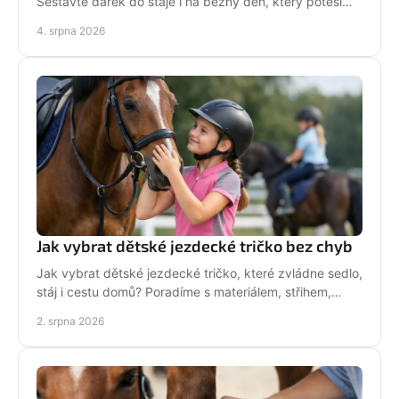
Sestavte dárek do stáje i na běžný den, který potěší
stylově, prakticky a opravdu od srdce i s úsměvem.
4. srpna 2026
Jak vybrat dětské jezdecké tričko bez chyb
Jak vybrat dětské jezdecké tričko, které zvládne sedlo,
stáj i cestu domů? Poradíme s materiálem, střihem,
velikostí i stylem malé jezdkyně do stáje.
2. srpna 2026