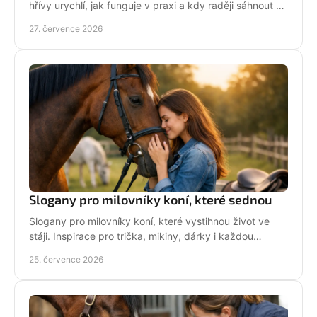
hřívy urychlí, jak funguje v praxi a kdy raději sáhnout po
klasických gumičkách při závodech i doma.
27. července 2026
Slogany pro milovníky koní, které sednou
Slogany pro milovníky koní, které vystihnou život ve
stáji. Inspirace pro trička, mikiny, dárky i každou
jezdkyni se srdcem u koní. Bez prázdných frází.
25. července 2026