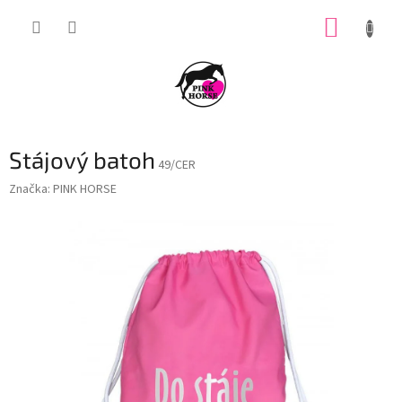
Přejít
NÁKUP
na
obsah
KOŠÍK
Stájový batoh
49/CER
Značka:
PINK HORSE