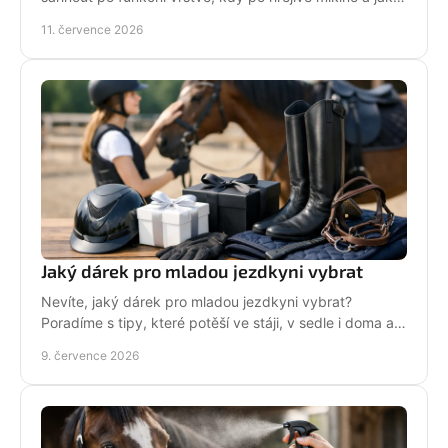
zůstat v sedle v teple i stylu bez mrznutí.
11. července 2026
Jaký dárek pro mladou jezdkyni vybrat
Nevíte, jaký dárek pro mladou jezdkyni vybrat?
Poradíme s tipy, které potěší ve stáji, v sedle i doma a
neskončí zapomenuté v šuplíku.
9. července 2026