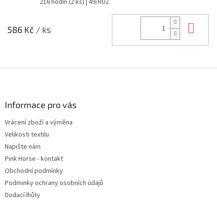
216 hodin
(2 ks)
| 49/RUZ
Do 
586 Kč
/ ks
Z
á
p
a
Informace pro vás
t
Vrácení zboží a výměna
í
Velikosti textilu
Napište nám
Pink Horse - kontakt
Obchodní podmínky
Podminky ochrany osobních údajů
Dodací lhůty