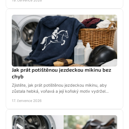
19. července 2026
Jak prát potištěnou jezdeckou mikinu bez
chyb
Zjistěte, jak prát potištěnou jezdeckou mikinu, aby
zůstala hebká, voňavá a její koňský motiv vydržel
krásný po mnoha dnech ve stáji, celou zimu i jaro.
17. července 2026