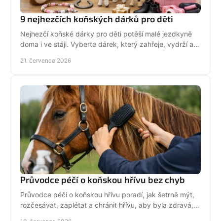
9 nejhezčích koňských dárků pro děti
Nejhezčí koňské dárky pro děti potěší malé jezdkyně
doma i ve stáji. Vyberte dárek, který zahřeje, vydrží a
na první pohled řekne světu: koně miluju!
21. července 2026
Průvodce péčí o koňskou hřívu bez chyb
Průvodce péčí o koňskou hřívu poradí, jak šetrně mýt,
rozčesávat, zaplétat a chránit hřívu, aby byla zdravá,
lesklá a připravená do sedla po každé jízdě.