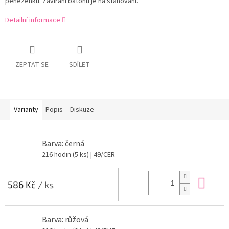
peněženku. Zavírání batohu je
na
stahování.
Detailní informace
ZEPTAT SE
SDÍLET
Varianty
Popis
Diskuze
Barva: černá
216 hodin
(5 ks)
| 49/CER
Do 
586 Kč
/ ks
Barva: růžová