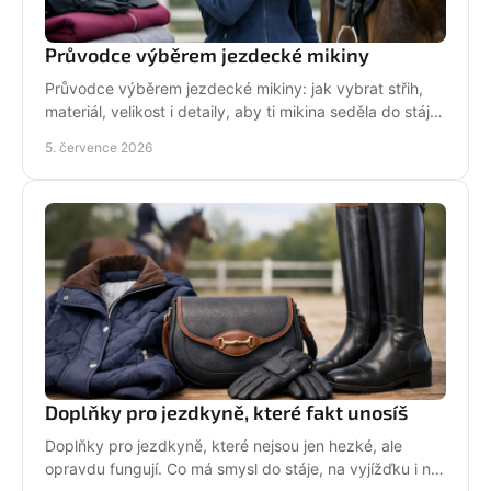
Průvodce výběrem jezdecké mikiny
Průvodce výběrem jezdecké mikiny: jak vybrat střih,
materiál, velikost i detaily, aby ti mikina seděla do stáje,
do sedla i na běžný den.
5. července 2026
Doplňky pro jezdkyně, které fakt unosíš
Doplňky pro jezdkyně, které nejsou jen hezké, ale
opravdu fungují. Co má smysl do stáje, na vyjížďku i na