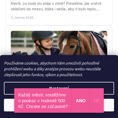
Nevíš, co nosit do stáje v zimě? Poradíme, jak vrstvit
oblečení do mrazu, bláta i sedla, aby ti bylo teplo,
pohodlně a pořád stylově.
3. června 2026
Používáme cookies, abychom Vám umožnili pohodlné
prohlížení webu a díky analýze provozu webu neustále
zlepšovali jeho funkce, výkon a použitelnost.
Dětské jezdecké oblečení, které dává smysl
Nastavení
Dětské jezdecké oblečení má zvládnout sedlo, stáj i
zimu. Poradíme, jak vybírat vrstvy, střihy a kousky,
Každý měsíc soutěžíme
které děti rády nosí.
o poukaz v hodnotě 500
ANO
NE
1. června 2026
Odmítnout
Souhlasím
Kč. Chcete se zúčastnit?