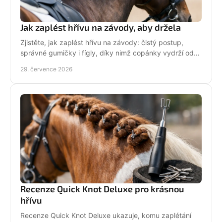
Jak zaplést hřívu na závody, aby držela
Zjistěte, jak zaplést hřívu na závody: čistý postup,
správné gumičky i fígly, díky nimž copánky vydrží od
ranní přípravy až po dekorování bez povolení.
29. července 2026
Recenze Quick Knot Deluxe pro krásnou
hřívu
Recenze Quick Knot Deluxe ukazuje, komu zaplétání