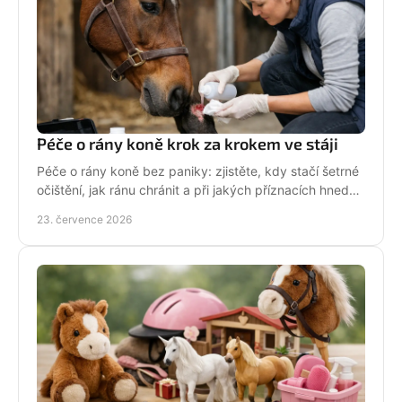
Péče o rány koně krok za krokem ve stáji
Péče o rány koně bez paniky: zjistěte, kdy stačí šetrné
očištění, jak ránu chránit a při jakých příznacích hned
volat veterináře. Jednejte včas a citlivě.
23. července 2026