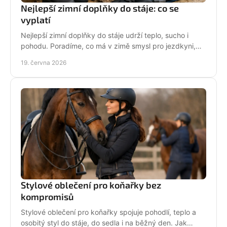
Nejlepší zimní doplňky do stáje: co se
vyplatí
Nejlepší zimní doplňky do stáje udrží teplo, sucho i
pohodu. Poradíme, co má v zimě smysl pro jezdkyni,
dítě i každodenní péči o koně.
19. června 2026
Stylové oblečení pro koňařky bez
kompromisů
Stylové oblečení pro koňařky spojuje pohodlí, teplo a
osobitý styl do stáje, do sedla i na běžný den. Jak