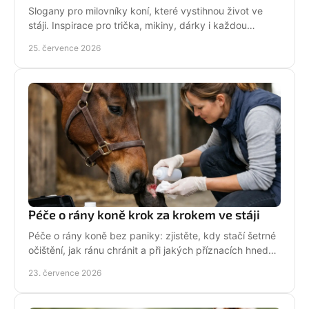
Slogany pro milovníky koní, které vystihnou život ve
stáji. Inspirace pro trička, mikiny, dárky i každou
jezdkyni se srdcem u koní. Bez prázdných frází.
25. července 2026
Péče o rány koně krok za krokem ve stáji
Péče o rány koně bez paniky: zjistěte, kdy stačí šetrné
očištění, jak ránu chránit a při jakých příznacích hned
volat veterináře. Jednejte včas a citlivě.
23. července 2026