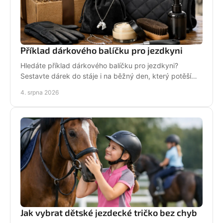
Příklad dárkového balíčku pro jezdkyni
Hledáte příklad dárkového balíčku pro jezdkyni?
Sestavte dárek do stáje i na běžný den, který potěší
stylově, prakticky a opravdu od srdce i s úsměvem.
4. srpna 2026
Jak vybrat dětské jezdecké tričko bez chyb