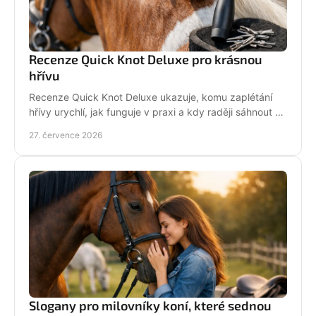
Recenze Quick Knot Deluxe pro krásnou
hřívu
Recenze Quick Knot Deluxe ukazuje, komu zaplétání
hřívy urychlí, jak funguje v praxi a kdy raději sáhnout po
klasických gumičkách při závodech i doma.
27. července 2026
Slogany pro milovníky koní, které sednou