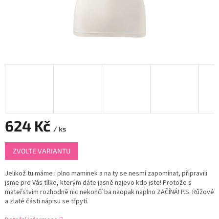
624 Kč
/ ks
Měrná
ZVOLTE VARIANTU
cena:
Jelikož tu máme i plno maminek a na ty se nesmí zapomínat, připravili
jsme pro Vás tílko, kterým dáte jasně najevo kdo jste! Protože s
mateřstvím rozhodně nic nekončí ba naopak naplno ZAČÍNÁ! P.S. Růžové
a zlaté části nápisu se třpytí.