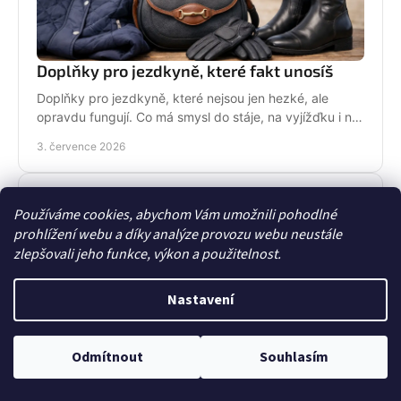
Doplňky pro jezdkyně, které fakt unosíš
Doplňky pro jezdkyně, které nejsou jen hezké, ale
opravdu fungují. Co má smysl do stáje, na vyjížďku i na
každý den bez kompromisů.
3. července 2026
Používáme cookies, abychom Vám umožnili pohodlné
prohlížení webu a díky analýze provozu webu neustále
zlepšovali jeho funkce, výkon a použitelnost.
Nastavení
Každý měsíc soutěžíme
o poukaz v hodnotě 500
ANO
NE
Odmítnout
Souhlasím
Jak pečovat o podsedlovou dečku správně
Kč. Chcete se zúčastnit?
Jak pečovat o podsedlovou dečku, aby zůstala čistá,