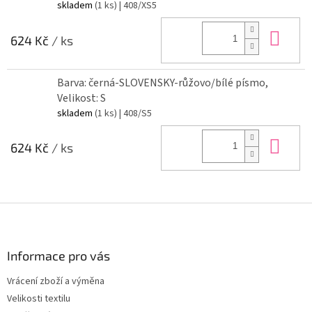
skladem
(1 ks)
| 408/XS5
Do 
624 Kč
/ ks
Barva: černá-SLOVENSKY-růžovo/bílé písmo,
Velikost: S
skladem
(1 ks)
| 408/S5
Do 
624 Kč
/ ks
Z
á
p
a
Informace pro vás
t
Vrácení zboží a výměna
í
Velikosti textilu