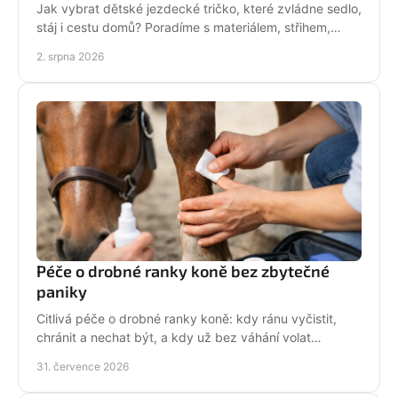
Jak vybrat dětské jezdecké tričko, které zvládne sedlo,
stáj i cestu domů? Poradíme s materiálem, střihem,
velikostí i stylem malé jezdkyně do stáje.
2. srpna 2026
Péče o drobné ranky koně bez zbytečné
paniky
Citlivá péče o drobné ranky koně: kdy ránu vyčistit,
chránit a nechat být, a kdy už bez váhání volat
veterináře do stáje. Prakticky a s klidem bez stresu.
31. července 2026