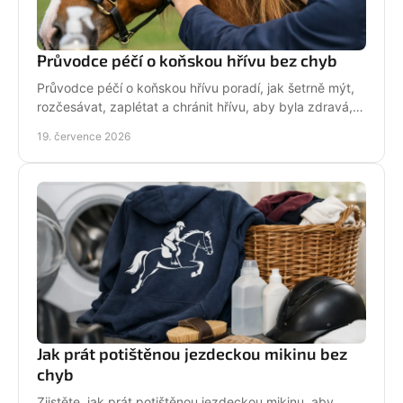
Průvodce péčí o koňskou hřívu bez chyb
Průvodce péčí o koňskou hřívu poradí, jak šetrně mýt,
rozčesávat, zaplétat a chránit hřívu, aby byla zdravá,
lesklá a připravená do sedla po každé jízdě.
19. července 2026
Jak prát potištěnou jezdeckou mikinu bez
chyb
Zjistěte, jak prát potištěnou jezdeckou mikinu, aby