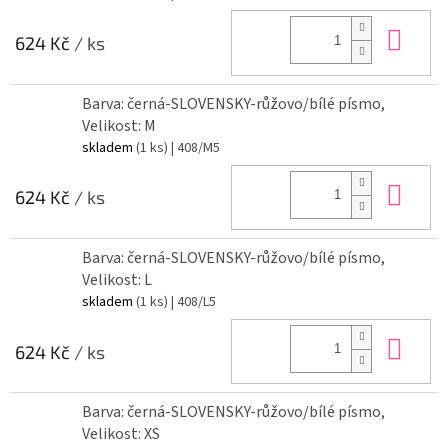
Do 
624 Kč
/ ks
Barva: černá-SLOVENSKY-růžovo/bílé písmo,
Velikost: M
skladem
(1 ks)
| 408/M5
Do 
624 Kč
/ ks
Barva: černá-SLOVENSKY-růžovo/bílé písmo,
Velikost: L
skladem
(1 ks)
| 408/L5
Do 
624 Kč
/ ks
Barva: černá-SLOVENSKY-růžovo/bílé písmo,
Velikost: XS