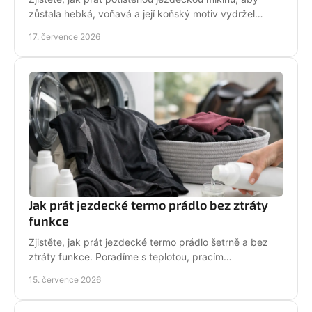
zůstala hebká, voňavá a její koňský motiv vydržel
krásný po mnoha dnech ve stáji, celou zimu i jaro.
17. července 2026
Jak prát jezdecké termo prádlo bez ztráty
funkce
Zjistěte, jak prát jezdecké termo prádlo šetrně a bez
ztráty funkce. Poradíme s teplotou, pracím
prostředkem, sušením i péčí o potisk do stáje každý
15. července 2026
den.