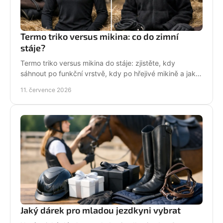
Termo triko versus mikina: co do zimní
stáje?
Termo triko versus mikina do stáje: zjistěte, kdy
sáhnout po funkční vrstvě, kdy po hřejivé mikině a jak
zůstat v sedle v teple i stylu bez mrznutí.
11. července 2026
Jaký dárek pro mladou jezdkyni vybrat