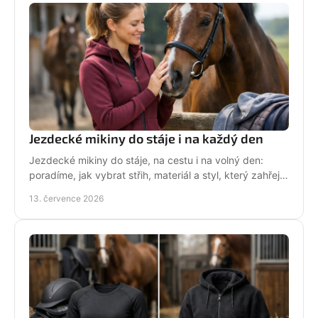
Jezdecké mikiny do stáje i na každý den
Jezdecké mikiny do stáje, na cestu i na volný den:
poradíme, jak vybrat střih, materiál a styl, který zahřeje
a řekne světu, že milujete koně každý den.
13. července 2026