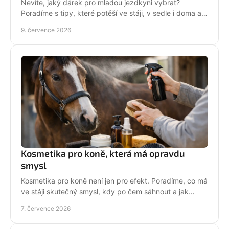
Nevíte, jaký dárek pro mladou jezdkyni vybrat?
Poradíme s tipy, které potěší ve stáji, v sedle i doma a
neskončí zapomenuté v šuplíku.
9. července 2026
Kosmetika pro koně, která má opravdu
smysl
Kosmetika pro koně není jen pro efekt. Poradíme, co má
ve stáji skutečný smysl, kdy po čem sáhnout a jak
pečovat o srst, hřívu i kůži.
7. července 2026