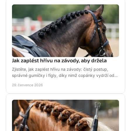
Jak zaplést hřívu na závody, aby držela
Zjistěte, jak zaplést hřívu na závody: čistý postup,
správné gumičky i fígly, díky nimž copánky vydrží od
ranní přípravy až po dekorování bez povolení.
29. července 2026