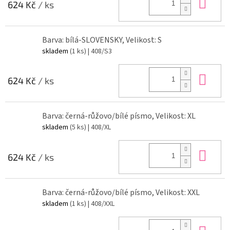
Do 
624 Kč
/ ks
Barva: bílá-SLOVENSKY, Velikost: S
skladem
(1 ks)
| 408/S3
Do 
624 Kč
/ ks
Barva: černá-růžovo/bílé písmo, Velikost: XL
skladem
(5 ks)
| 408/XL
Do 
624 Kč
/ ks
Barva: černá-růžovo/bílé písmo, Velikost: XXL
skladem
(1 ks)
| 408/XXL