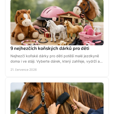
9 nejhezčích koňských dárků pro děti
Nejhezčí koňské dárky pro děti potěší malé jezdkyně
doma i ve stáji. Vyberte dárek, který zahřeje, vydrží a
na první pohled řekne světu: koně miluju!
21. července 2026