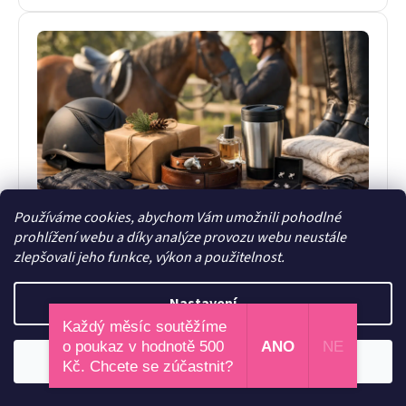
Jaké dárky ocení jezdkyně do stáje i mimo
Používáme cookies, abychom Vám umožnili pohodlné
ni
prohlížení webu a díky analýze provozu webu neustále
Nevíte, jaké dárky ocení jezdkyně? Poradíme s
zlepšovali jeho funkce, výkon a použitelnost.
výběrem praktických, stylových i srdečních dárků do
stáje, na ježdění i pro radost.
Nastavení
21. června 2026
Každý měsíc soutěžíme
o poukaz v hodnotě 500
ANO
NE
Odmítnout
Souhlasím
Kč. Chcete se zúčastnit?