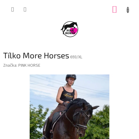
Přejít
NÁKUP
na
obsah
KOŠÍK
Tílko More Horses
693/XL
Značka:
PINK HORSE