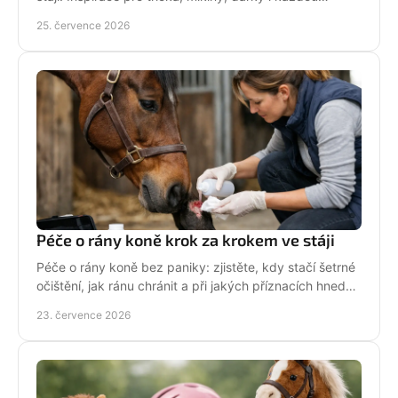
jezdkyni se srdcem u koní. Bez prázdných frází.
25. července 2026
Péče o rány koně krok za krokem ve stáji
Péče o rány koně bez paniky: zjistěte, kdy stačí šetrné
očištění, jak ránu chránit a při jakých příznacích hned
volat veterináře. Jednejte včas a citlivě.
23. července 2026