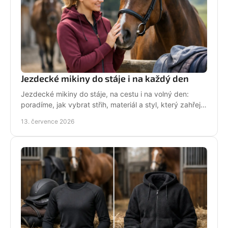
Jezdecké mikiny do stáje i na každý den
Jezdecké mikiny do stáje, na cestu i na volný den:
poradíme, jak vybrat střih, materiál a styl, který zahřeje
a řekne světu, že milujete koně každý den.
13. července 2026