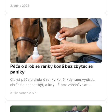
velikostí i stylem malé jezdkyně do stáje.
2. srpna 2026
Péče o drobné ranky koně bez zbytečné
paniky
Citlivá péče o drobné ranky koně: kdy ránu vyčistit,
chránit a nechat být, a kdy už bez váhání volat
veterináře do stáje. Prakticky a s klidem bez stresu.
31. července 2026