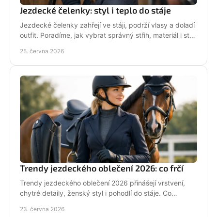
Jezdecké čelenky: styl i teplo do stáje
Jezdecké čelenky zahřejí ve stáji, podrží vlasy a doladí
outfit. Poradíme, jak vybrat správný střih, materiál i styl
pro ježdění.
25. června 2026
Trendy jezdeckého oblečení 2026: co frčí
Trendy jezdeckého oblečení 2026 přinášejí vrstvení,
chytré detaily, ženský styl i pohodlí do stáje. Co
opravdu unosíš a co je jen efekt?
23. června 2026