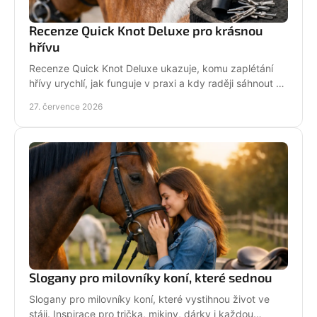
Recenze Quick Knot Deluxe pro krásnou
hřívu
Recenze Quick Knot Deluxe ukazuje, komu zaplétání
hřívy urychlí, jak funguje v praxi a kdy raději sáhnout po
klasických gumičkách při závodech i doma.
27. července 2026
Slogany pro milovníky koní, které sednou
Slogany pro milovníky koní, které vystihnou život ve
stáji. Inspirace pro trička, mikiny, dárky i každou