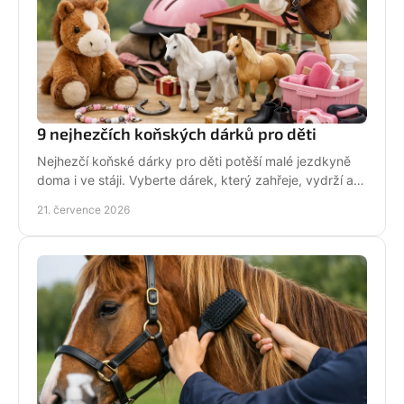
9 nejhezčích koňských dárků pro děti
Nejhezčí koňské dárky pro děti potěší malé jezdkyně
doma i ve stáji. Vyberte dárek, který zahřeje, vydrží a
na první pohled řekne světu: koně miluju!
21. července 2026