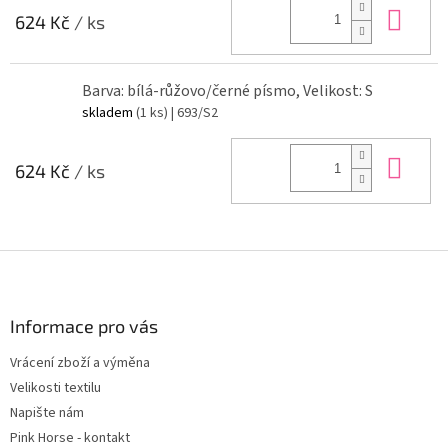
Do 
624 Kč
/ ks
Barva: bílá-růžovo/černé písmo, Velikost: S
skladem
(1 ks)
| 693/S2
Do 
624 Kč
/ ks
Z
á
p
a
Informace pro vás
t
Vrácení zboží a výměna
í
Velikosti textilu
Napište nám
Pink Horse - kontakt