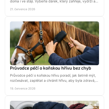
doma i ve stáji. Vyberte dárek, který zahřeje, vydrží a
na první pohled řekne světu: koně miluju!
21. července 2026
Průvodce péčí o koňskou hřívu bez chyb
Průvodce péčí o koňskou hřívu poradí, jak šetrně mýt,
rozčesávat, zaplétat a chránit hřívu, aby byla zdravá,
lesklá a připravená do sedla po každé jízdě.
19. července 2026