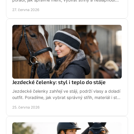
vedle u bund, legín i triček.
27. června 2026
Jezdecké čelenky: styl i teplo do stáje
Jezdecké čelenky zahřejí ve stáji, podrží vlasy a doladí
outfit. Poradíme, jak vybrat správný střih, materiál i styl
pro ježdění.
25. června 2026