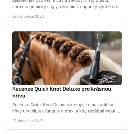
Zjistěte, jak zaplést hřívu na závody: čistý postup,
správné gumičky i fígly, díky nimž copánky vydrží od
ranní přípravy až po dekorování bez povolení.
29. července 2026
Recenze Quick Knot Deluxe pro krásnou
hřívu
Recenze Quick Knot Deluxe ukazuje, komu zaplétání
hřívy urychlí, jak funguje v praxi a kdy raději sáhnout po
klasických gumičkách při závodech i doma.
27. července 2026