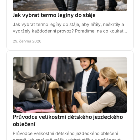
Jak vybrat termo legíny do stáje
Jak vybrat termo legíny do stáje, aby hřály, neškrtily a
vydržely každodenní provoz? Poradíme, na co koukat
před nákupem i v zimě.
29. června 2026
Průvodce velikostmi dětského jezdeckého
oblečení
Průvodce velikostmi dětského jezdeckého oblečení
poradí, jak správně měřit, vybírat střihy a nešlápnout