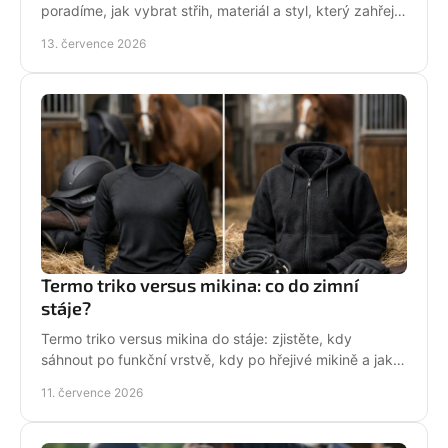
poradíme, jak vybrat střih, materiál a styl, který zahřeje
a řekne světu, že milujete koně každý den.
13. července 2026
Termo triko versus mikina: co do zimní
stáje?
Termo triko versus mikina do stáje: zjistěte, kdy
sáhnout po funkční vrstvě, kdy po hřejivé mikině a jak
zůstat v sedle v teple i stylu bez mrznutí.
11. července 2026