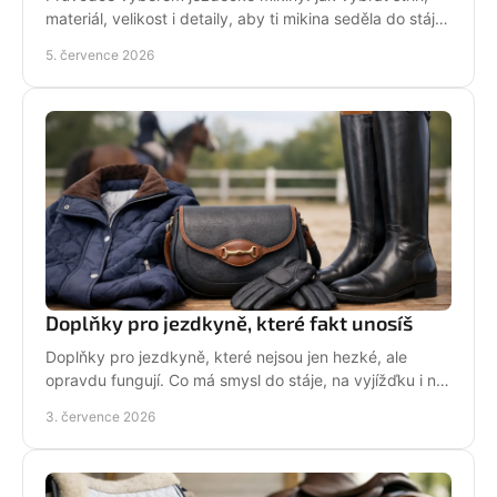
materiál, velikost i detaily, aby ti mikina seděla do stáje,
do sedla i na běžný den.
5. července 2026
Doplňky pro jezdkyně, které fakt unosíš
Doplňky pro jezdkyně, které nejsou jen hezké, ale
opravdu fungují. Co má smysl do stáje, na vyjížďku i na
každý den bez kompromisů.
3. července 2026