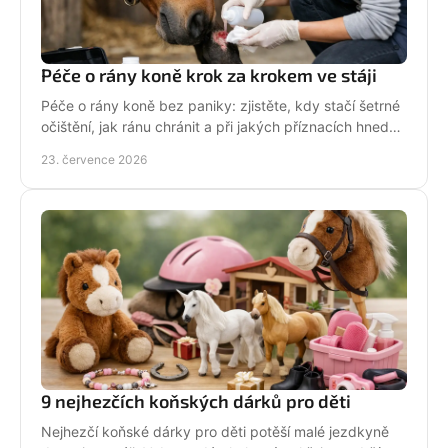
Péče o rány koně krok za krokem ve stáji
Péče o rány koně bez paniky: zjistěte, kdy stačí šetrné
očištění, jak ránu chránit a při jakých příznacích hned
volat veterináře. Jednejte včas a citlivě.
23. července 2026
9 nejhezčích koňských dárků pro děti
Nejhezčí koňské dárky pro děti potěší malé jezdkyně