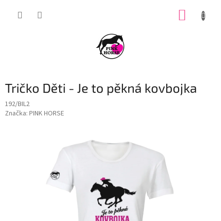
Přejít
NÁKUP
na
obsah
KOŠÍK
Tričko Děti - Je to pěkná kovbojka
192/BIL2
Značka:
PINK HORSE