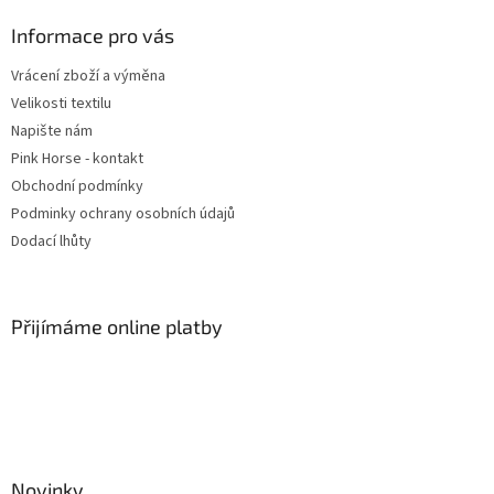
p
a
Informace pro vás
t
Vrácení zboží a výměna
í
Velikosti textilu
Napište nám
Pink Horse - kontakt
Obchodní podmínky
Podminky ochrany osobních údajů
Dodací lhůty
Přijímáme online platby
Novinky