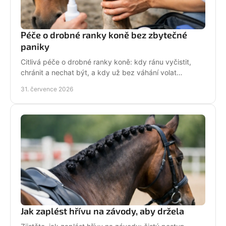
Péče o drobné ranky koně bez zbytečné
paniky
Citlivá péče o drobné ranky koně: kdy ránu vyčistit,
chránit a nechat být, a kdy už bez váhání volat
veterináře do stáje. Prakticky a s klidem bez stresu.
31. července 2026
Jak zaplést hřívu na závody, aby držela