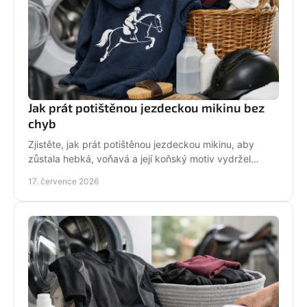
Jak prát potištěnou jezdeckou mikinu bez
chyb
Zjistěte, jak prát potištěnou jezdeckou mikinu, aby
zůstala hebká, voňavá a její koňský motiv vydržel
krásný po mnoha dnech ve stáji, celou zimu i jaro.
17. července 2026