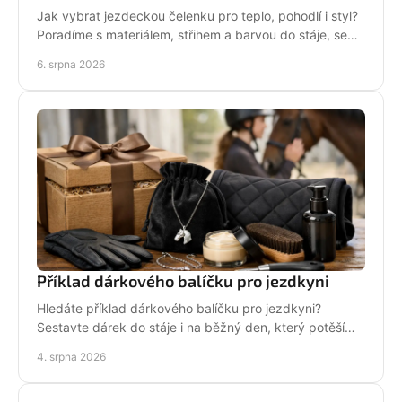
Jak vybrat jezdeckou čelenku pro teplo, pohodlí i styl?
Poradíme s materiálem, střihem a barvou do stáje, sedla
i na každodenní nošení venku i v zimě.
6. srpna 2026
Příklad dárkového balíčku pro jezdkyni
Hledáte příklad dárkového balíčku pro jezdkyni?
Sestavte dárek do stáje i na běžný den, který potěší
stylově, prakticky a opravdu od srdce i s úsměvem.
4. srpna 2026