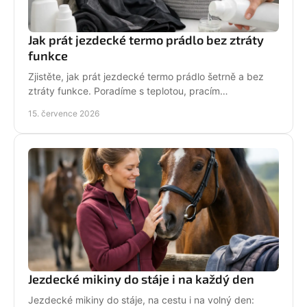
Jak prát jezdecké termo prádlo bez ztráty
funkce
Zjistěte, jak prát jezdecké termo prádlo šetrně a bez
ztráty funkce. Poradíme s teplotou, pracím
prostředkem, sušením i péčí o potisk do stáje každý
15. července 2026
den.
Jezdecké mikiny do stáje i na každý den
Jezdecké mikiny do stáje, na cestu i na volný den: