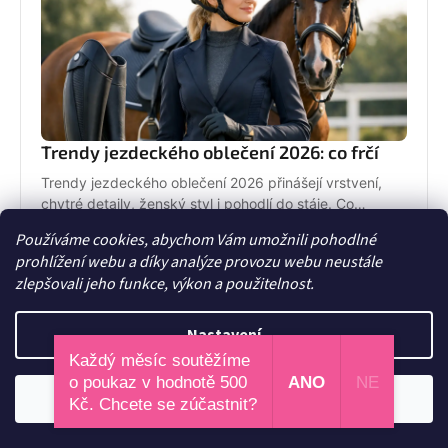
Trendy jezdeckého oblečení 2026: co frčí
Trendy jezdeckého oblečení 2026 přinášejí vrstvení,
chytré detaily, ženský styl i pohodlí do stáje. Co
opravdu unosíš a co je jen efekt?
23. června 2026
Používáme cookies, abychom Vám umožnili pohodlné
prohlížení webu a díky analýze provozu webu neustále
zlepšovali jeho funkce, výkon a použitelnost.
Nastavení
Každý měsíc soutěžíme
o poukaz v hodnotě 500
ANO
NE
Odmítnout
Souhlasím
Kč. Chcete se zúčastnit?