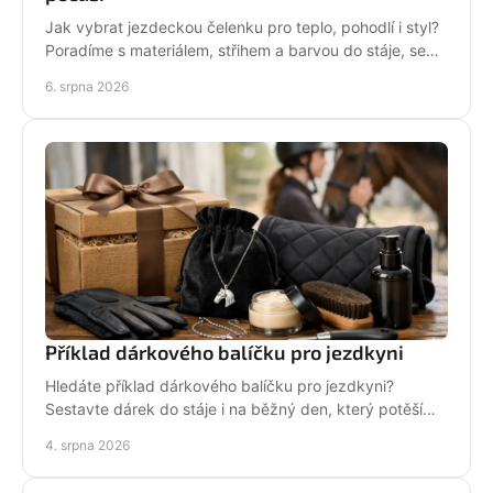
Jak vybrat jezdeckou čelenku pro teplo, pohodlí i styl?
Poradíme s materiálem, střihem a barvou do stáje, sedla
i na každodenní nošení venku i v zimě.
6. srpna 2026
Příklad dárkového balíčku pro jezdkyni
Hledáte příklad dárkového balíčku pro jezdkyni?
Sestavte dárek do stáje i na běžný den, který potěší
stylově, prakticky a opravdu od srdce i s úsměvem.
4. srpna 2026