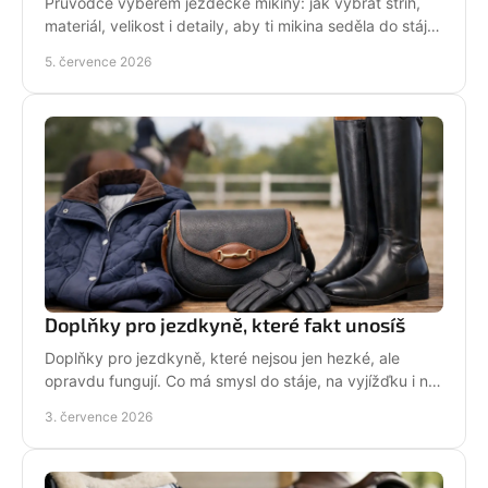
Průvodce výběrem jezdecké mikiny: jak vybrat střih,
materiál, velikost i detaily, aby ti mikina seděla do stáje,
do sedla i na běžný den.
5. července 2026
Doplňky pro jezdkyně, které fakt unosíš
Doplňky pro jezdkyně, které nejsou jen hezké, ale
opravdu fungují. Co má smysl do stáje, na vyjížďku i na
každý den bez kompromisů.
3. července 2026