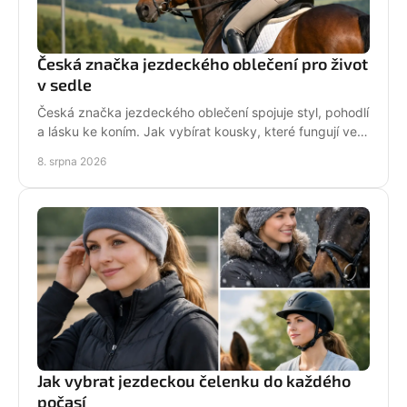
Česká značka jezdeckého oblečení pro život
v sedle
Česká značka jezdeckého oblečení spojuje styl, pohodlí
a lásku ke koním. Jak vybírat kousky, které fungují ve
stáji i mimo ni? Každý den. Ve tvém stylu!
8. srpna 2026
Jak vybrat jezdeckou čelenku do každého
počasí