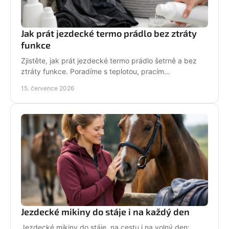
Jak prát jezdecké termo prádlo bez ztráty
funkce
Zjistěte, jak prát jezdecké termo prádlo šetrně a bez
ztráty funkce. Poradíme s teplotou, pracím
prostředkem, sušením i péčí o potisk do stáje každý
15. července 2026
den.
Jezdecké mikiny do stáje i na každý den
Jezdecké mikiny do stáje, na cestu i na volný den: