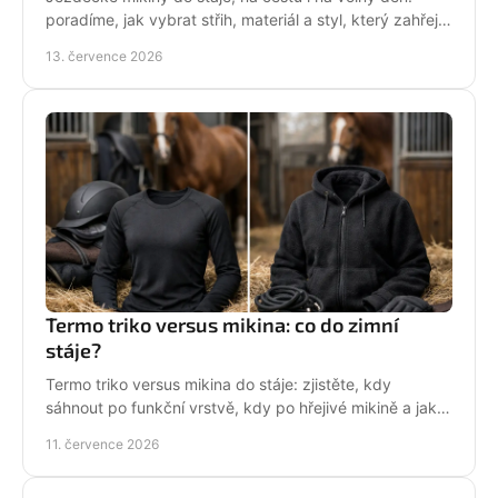
poradíme, jak vybrat střih, materiál a styl, který zahřeje
a řekne světu, že milujete koně každý den.
13. července 2026
Termo triko versus mikina: co do zimní
stáje?
Termo triko versus mikina do stáje: zjistěte, kdy
sáhnout po funkční vrstvě, kdy po hřejivé mikině a jak
zůstat v sedle v teple i stylu bez mrznutí.
11. července 2026