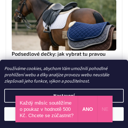
Podsedlové dečky: jak vybrat tu pravou
Podsedlové dečky nejsou jen hezký doplněk. Poradíme,
Používáme cookies, abychom Vám umožnili pohodlné
jak vybrat správný střih, materiál i velikost, aby seděly
prohlížení webu a díky analýze provozu webu neustále
koni i sedlu každý den.
15. června 2026
zlepšovali jeho funkce, výkon a použitelnost.
Nastavení
Každý měsíc soutěžíme
o poukaz v hodnotě 500
ANO
NE
Odmítnout
Souhlasím
Kč. Chcete se zúčastnit?