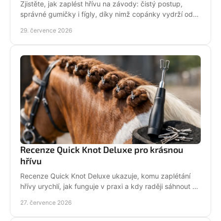
Zjistěte, jak zaplést hřívu na závody: čistý postup,
správné gumičky i fígly, díky nimž copánky vydrží od
ranní přípravy až po dekorování bez povolení.
29. července 2026
Recenze Quick Knot Deluxe pro krásnou
hřívu
Recenze Quick Knot Deluxe ukazuje, komu zaplétání
hřívy urychlí, jak funguje v praxi a kdy raději sáhnout po
klasických gumičkách při závodech i doma.
27. července 2026