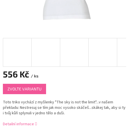
556 Kč
/ ks
Měrná
ZVOLTE VARIANTU
cena:
Toto triko vychází z myšlenky "The sky is not the limit"...v našem
překladu: Nestresuj se tím jak moc vysoko skáčeš...skákej tak, aby si ty
i tvůj kůň splynuli v jedno tělo a duši.
Detailní informace