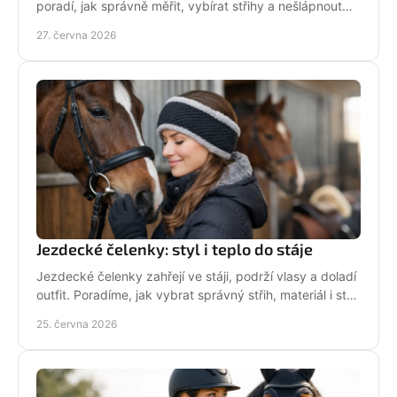
poradí, jak správně měřit, vybírat střihy a nešlápnout
vedle u bund, legín i triček.
27. června 2026
Jezdecké čelenky: styl i teplo do stáje
Jezdecké čelenky zahřejí ve stáji, podrží vlasy a doladí
outfit. Poradíme, jak vybrat správný střih, materiál i styl
pro ježdění.
25. června 2026