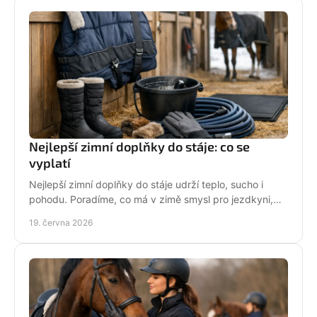
Nejlepší zimní doplňky do stáje: co se
vyplatí
Nejlepší zimní doplňky do stáje udrží teplo, sucho i
pohodu. Poradíme, co má v zimě smysl pro jezdkyni,
dítě i každodenní péči o koně.
19. června 2026