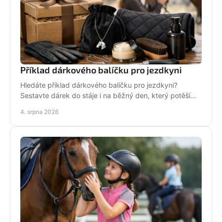
Příklad dárkového balíčku pro jezdkyni
Hledáte příklad dárkového balíčku pro jezdkyni?
Sestavte dárek do stáje i na běžný den, který potěší
stylově, prakticky a opravdu od srdce i s úsměvem.
4. srpna 2026