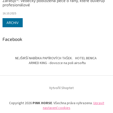
Zarasyl®: Vědecky podložená péče o rány, které důvěřují
profesionálové
16.10.2025
ARCHIV
Facebook
NEJŠIRŠÍ NABÍDKA PAPÍROVÝCH TAŠEK.
HOTEL BENICA
ARMED KING - dovozce na poli airsoftu
Vytvořil Shoptet
Copyright 2026
PINK HORSE
. Všechna práva vyhrazena.
Upravit
nastavení cookies