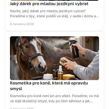
Jaký dárek pro mladou jezdkyni vybrat
Nevíte, jaký dárek pro mladou jezdkyni vybrat?
Poradíme s tipy, které potěší ve stáji, v sedle i doma a
neskončí zapomenuté v šuplíku.
9. července 2026
Kosmetika pro koně, která má opravdu
smysl
Kosmetika pro koně není jen pro efekt. Poradíme, co má
ve stáji skutečný smysl, kdy po čem sáhnout a jak
pečovat o srst, hřívu i kůži.
7. července 2026