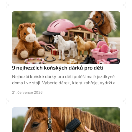
9 nejhezčích koňských dárků pro děti
Nejhezčí koňské dárky pro děti potěší malé jezdkyně
doma i ve stáji. Vyberte dárek, který zahřeje, vydrží a
na první pohled řekne světu: koně miluju!
21. července 2026