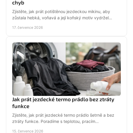
chyb
Zjistěte, jak prát potištěnou jezdeckou mikinu, aby
zůstala hebká, voňavá a její koňský motiv vydržel
krásný po mnoha dnech ve stáji, celou zimu i jaro.
17. července 2026
Jak prát jezdecké termo prádlo bez ztráty
funkce
Zjistěte, jak prát jezdecké termo prádlo šetrně a bez
ztráty funkce. Poradíme s teplotou, pracím
prostředkem, sušením i péčí o potisk do stáje každý
15. července 2026