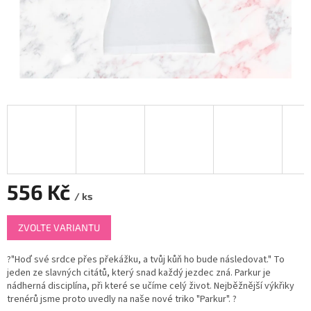
556 Kč
/ ks
Měrná
ZVOLTE VARIANTU
cena:
?"Hoď své srdce přes překážku, a tvůj kůň ho bude následovat." To
jeden ze slavných citátů, který snad každý jezdec zná. Parkur je
nádherná disciplína, při které se učíme celý život. Nejběžnější výkřiky
trenérů jsme proto uvedly na naše nové triko "Parkur". ?