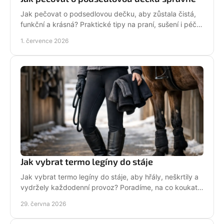
Jak pečovat o podsedlovou dečku, aby zůstala čistá,
funkční a krásná? Praktické tipy na praní, sušení i péči
po každém ježdění.
1. července 2026
Jak vybrat termo legíny do stáje
Jak vybrat termo legíny do stáje, aby hřály, neškrtily a
vydržely každodenní provoz? Poradíme, na co koukat
před nákupem i v zimě.
29. června 2026