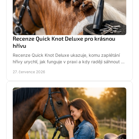
Recenze Quick Knot Deluxe pro krásnou
hřívu
Recenze Quick Knot Deluxe ukazuje, komu zaplétání
hřívy urychlí, jak funguje v praxi a kdy raději sáhnout po
klasických gumičkách při závodech i doma.
27. července 2026