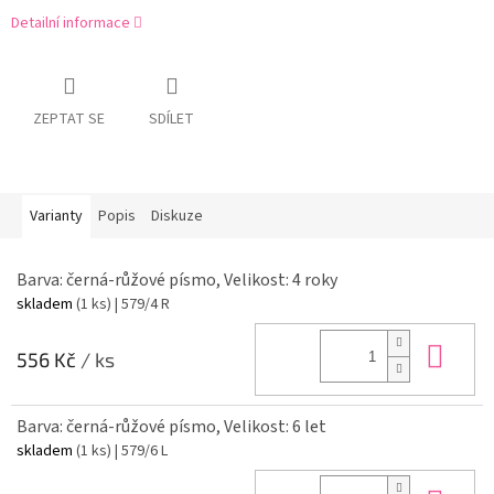
Detailní informace
ZEPTAT SE
SDÍLET
Varianty
Popis
Diskuze
Barva: černá-růžové písmo, Velikost: 4 roky
skladem
(1 ks)
| 579/4 R
Do 
556 Kč
/ ks
Barva: černá-růžové písmo, Velikost: 6 let
skladem
(1 ks)
| 579/6 L