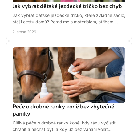
Jak vybrat dětské jezdecké tričko bez chyb
Jak vybrat dětské jezdecké tričko, které zvládne sedlo,
stáj i cestu domů? Poradíme s materiálem, střihem,
velikostí i stylem malé jezdkyně do stáje.
2. srpna 2026
Péče o drobné ranky koně bez zbytečné
paniky
Citlivá péče o drobné ranky koně: kdy ránu vyčistit,
chránit a nechat být, a kdy už bez váhání volat
veterináře do stáje. Prakticky a s klidem bez stresu.