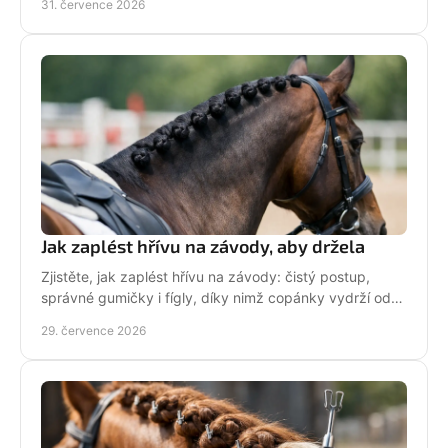
31. července 2026
Jak zaplést hřívu na závody, aby držela
Zjistěte, jak zaplést hřívu na závody: čistý postup,
správné gumičky i fígly, díky nimž copánky vydrží od
ranní přípravy až po dekorování bez povolení.
29. července 2026