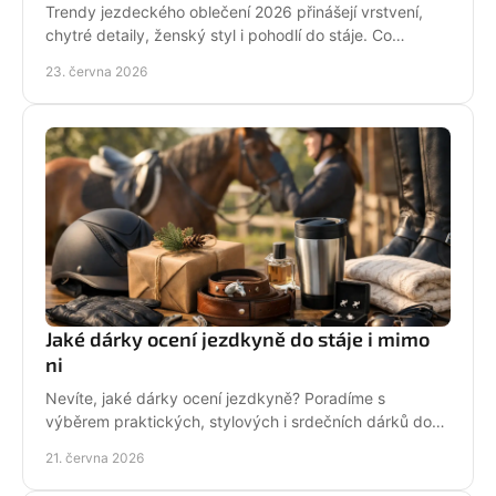
Trendy jezdeckého oblečení 2026 přinášejí vrstvení,
chytré detaily, ženský styl i pohodlí do stáje. Co
opravdu unosíš a co je jen efekt?
23. června 2026
Jaké dárky ocení jezdkyně do stáje i mimo
ni
Nevíte, jaké dárky ocení jezdkyně? Poradíme s
výběrem praktických, stylových i srdečních dárků do
stáje, na ježdění i pro radost.
21. června 2026