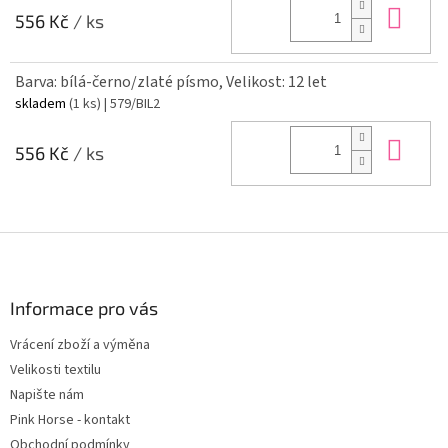
Do 
556 Kč
/ ks
Barva: bílá-černo/zlaté písmo, Velikost: 12 let
skladem
(1 ks)
| 579/BIL2
Do 
556 Kč
/ ks
Z
á
p
a
Informace pro vás
t
Vrácení zboží a výměna
í
Velikosti textilu
Napište nám
Pink Horse - kontakt
Obchodní podmínky