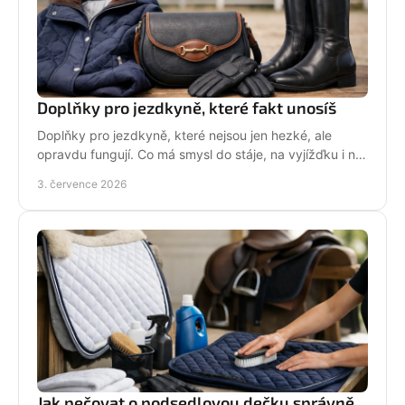
Doplňky pro jezdkyně, které fakt unosíš
Doplňky pro jezdkyně, které nejsou jen hezké, ale
opravdu fungují. Co má smysl do stáje, na vyjížďku i na
každý den bez kompromisů.
3. července 2026
Jak pečovat o podsedlovou dečku správně