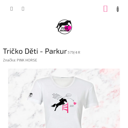
Přejít
NÁKUP
na
obsah
KOŠÍK
Tričko Děti - Parkur
579/4 R
Značka:
PINK HORSE