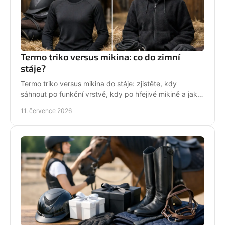
Termo triko versus mikina: co do zimní
stáje?
Termo triko versus mikina do stáje: zjistěte, kdy
sáhnout po funkční vrstvě, kdy po hřejivé mikině a jak
zůstat v sedle v teple i stylu bez mrznutí.
11. července 2026