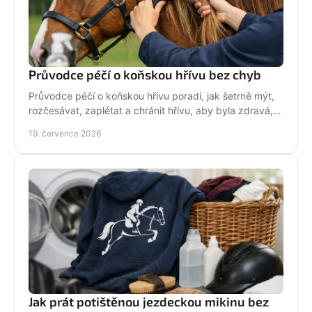
Průvodce péčí o koňskou hřívu bez chyb
Průvodce péčí o koňskou hřívu poradí, jak šetrně mýt,
rozčesávat, zaplétat a chránit hřívu, aby byla zdravá,
lesklá a připravená do sedla po každé jízdě.
19. července 2026
Jak prát potištěnou jezdeckou mikinu bez