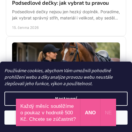
Podsedlové dečky: jak vybrat tu pravou
Podsedlové dečky nejsou jen hezký doplněk. Poradíme,
jak vybrat správný střih, materiál i velikost, aby seděly
koni i sedlu každý den.
15. června 2026
Používáme cookies, abychom Vám umožnili pohodlné
prohlížení webu a díky analýze provozu webu neustále
zlepšovali jeho funkce, výkon a použitelnost.
Funkční oblečení do stáje, které dává smysl
Nastavení
Každý měsíc soutěžíme
Funkční oblečení do stáje musí hřát, vydržet a dobře
o poukaz v hodnotě 500
ANO
NE
vypadat. Poradíme, co nosit do zimy, deště i běžného
Odmítnout
Souhlasím
Kč. Chcete se zúčastnit?
dne mezi koňmi.
13. června 2026