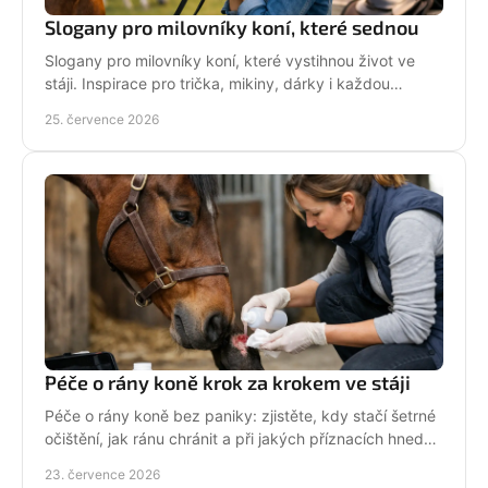
Slogany pro milovníky koní, které sednou
Slogany pro milovníky koní, které vystihnou život ve
stáji. Inspirace pro trička, mikiny, dárky i každou
jezdkyni se srdcem u koní. Bez prázdných frází.
25. července 2026
Péče o rány koně krok za krokem ve stáji
Péče o rány koně bez paniky: zjistěte, kdy stačí šetrné
očištění, jak ránu chránit a při jakých příznacích hned
volat veterináře. Jednejte včas a citlivě.
23. července 2026