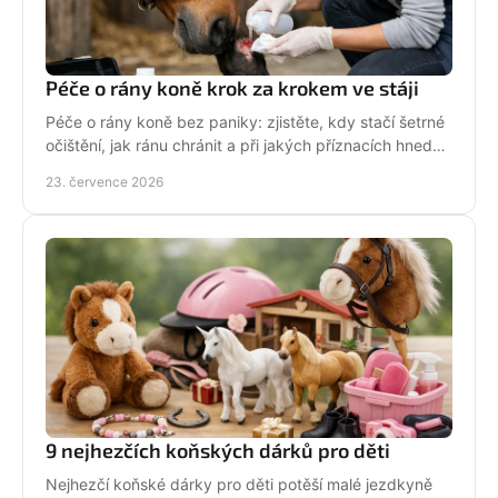
Péče o rány koně krok za krokem ve stáji
Péče o rány koně bez paniky: zjistěte, kdy stačí šetrné
očištění, jak ránu chránit a při jakých příznacích hned
volat veterináře. Jednejte včas a citlivě.
23. července 2026
9 nejhezčích koňských dárků pro děti
Nejhezčí koňské dárky pro děti potěší malé jezdkyně