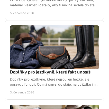
materiál, velikost i detaily, aby ti mikina seděla do stáje,
do sedla i na běžný den.
5. července 2026
Doplňky pro jezdkyně, které fakt unosíš
Doplňky pro jezdkyně, které nejsou jen hezké, ale
opravdu fungují. Co má smysl do stáje, na vyjížďku i na
každý den bez kompromisů.
3. července 2026