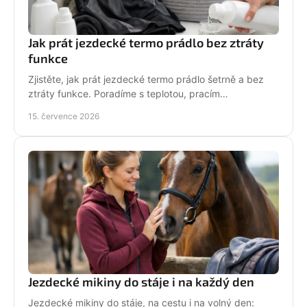
Jak prát jezdecké termo prádlo bez ztráty
funkce
Zjistěte, jak prát jezdecké termo prádlo šetrně a bez
ztráty funkce. Poradíme s teplotou, pracím
prostředkem, sušením i péčí o potisk do stáje každý
15. července 2026
den.
Jezdecké mikiny do stáje i na každý den
Jezdecké mikiny do stáje, na cestu i na volný den: