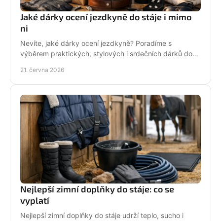
Jaké dárky ocení jezdkyně do stáje i mimo
ni
Nevíte, jaké dárky ocení jezdkyně? Poradíme s
výběrem praktických, stylových i srdečních dárků do
stáje, na ježdění i pro radost.
21. června 2026
Nejlepší zimní doplňky do stáje: co se
vyplatí
Nejlepší zimní doplňky do stáje udrží teplo, sucho i