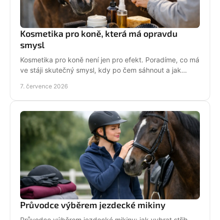
Kosmetika pro koně, která má opravdu
smysl
Kosmetika pro koně není jen pro efekt. Poradíme, co má
ve stáji skutečný smysl, kdy po čem sáhnout a jak
pečovat o srst, hřívu i kůži.
7. července 2026
Průvodce výběrem jezdecké mikiny
Průvodce výběrem jezdecké mikiny: jak vybrat střih,