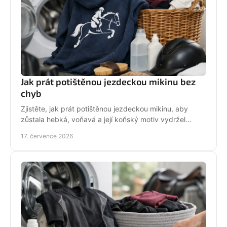
Jak prát potištěnou jezdeckou mikinu bez
chyb
Zjistěte, jak prát potištěnou jezdeckou mikinu, aby
zůstala hebká, voňavá a její koňský motiv vydržel
krásný po mnoha dnech ve stáji, celou zimu i jaro.
17. července 2026