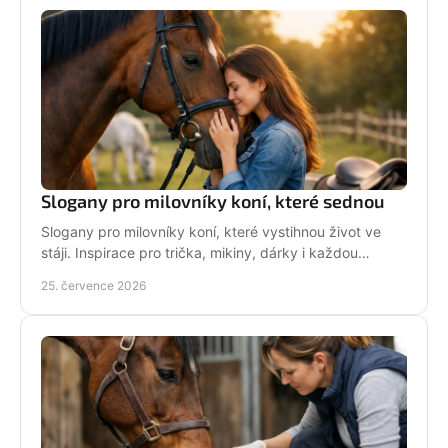
Slogany pro milovníky koní, které sednou
Slogany pro milovníky koní, které vystihnou život ve
stáji. Inspirace pro trička, mikiny, dárky i každou
jezdkyni se srdcem u koní. Bez prázdných frází.
25. července 2026