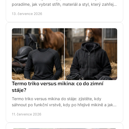
poradíme, jak vybrat střih, materiál a styl, který zahřeje
a řekne světu, že milujete koně každý den.
13. července 2026
Termo triko versus mikina: co do zimní
stáje?
Termo triko versus mikina do stáje: zjistěte, kdy
sáhnout po funkční vrstvě, kdy po hřejivé mikině a jak
zůstat v sedle v teple i stylu bez mrznutí.
11. července 2026