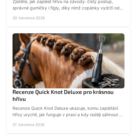
Zjistěte, jak zaplést hřívu na závody: čistý postup,
správné gumičky i fígly, díky nimž copánky vydrží od
ranní přípravy až po dekorování bez povolení.
29. července 2026
Recenze Quick Knot Deluxe pro krásnou
hřívu
Recenze Quick Knot Deluxe ukazuje, komu zaplétání
hřívy urychlí, jak funguje v praxi a kdy raději sáhnout po
klasických gumičkách při závodech i doma.
27. července 2026