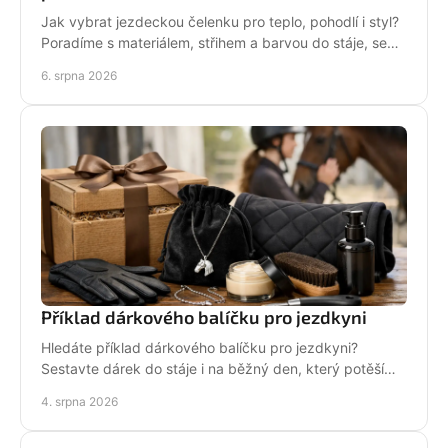
Jak vybrat jezdeckou čelenku pro teplo, pohodlí i styl?
Poradíme s materiálem, střihem a barvou do stáje, sedla
i na každodenní nošení venku i v zimě.
6. srpna 2026
Příklad dárkového balíčku pro jezdkyni
Hledáte příklad dárkového balíčku pro jezdkyni?
Sestavte dárek do stáje i na běžný den, který potěší
stylově, prakticky a opravdu od srdce i s úsměvem.
4. srpna 2026