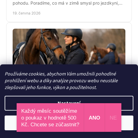
pohodu. Poradíme, co má v zimě smysl pro jezdkyni,
dítě i každodenní péči o koně.
19. června 2026
Používáme cookies, abychom Vám umožnili pohodlné
prohlížení webu a díky analýze provozu webu neustále
Stylové oblečení pro koňařky bez
zlepšovali jeho funkce, výkon a použitelnost.
kompromisů
Nastavení
Stylové oblečení pro koňařky spojuje pohodlí, teplo a
osobitý styl do stáje, do sedla i na běžný den. Jak
Každý měsíc soutěžíme
vybírat chytře a srdcem!
o poukaz v hodnotě 500
ANO
NE
17. června 2026
Odmítnout
Souhlasím
Kč. Chcete se zúčastnit?