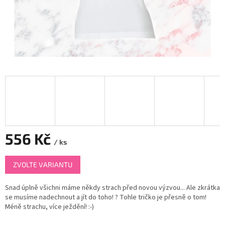
556 Kč
/ ks
Měrná
ZVOLTE VARIANTU
cena:
Snad úplně všichni máme někdy strach před novou výzvou... Ale zkrátka
se musíme nadechnout a jít do toho! ? Tohle tričko je přesně o tom!
Méně strachu, více ježdění! :-)