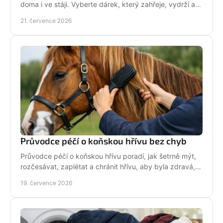
doma i ve stáji. Vyberte dárek, který zahřeje, vydrží a
na první pohled řekne světu: koně miluju!
21. července 2026
Průvodce péčí o koňskou hřívu bez chyb
Průvodce péčí o koňskou hřívu poradí, jak šetrně mýt,
rozčesávat, zaplétat a chránit hřívu, aby byla zdravá,
lesklá a připravená do sedla po každé jízdě.
19. července 2026