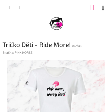
Přejít
NÁKUP
na
obsah
KOŠÍK
Tričko Děti - Ride More!
702/4 R
Značka:
PINK HORSE