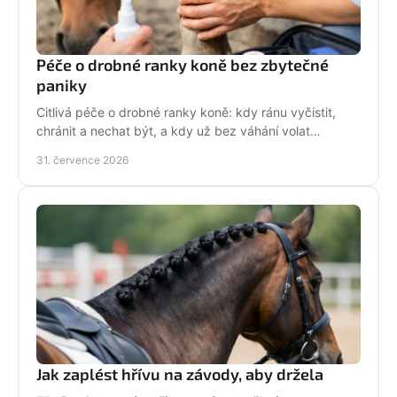
Péče o drobné ranky koně bez zbytečné
paniky
Citlivá péče o drobné ranky koně: kdy ránu vyčistit,
chránit a nechat být, a kdy už bez váhání volat
veterináře do stáje. Prakticky a s klidem bez stresu.
31. července 2026
Jak zaplést hřívu na závody, aby držela