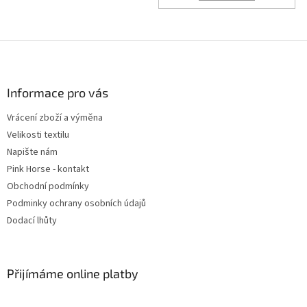
Z
á
p
a
Informace pro vás
t
Vrácení zboží a výměna
í
Velikosti textilu
Napište nám
Pink Horse - kontakt
Obchodní podmínky
Podminky ochrany osobních údajů
Dodací lhůty
Přijímáme online platby