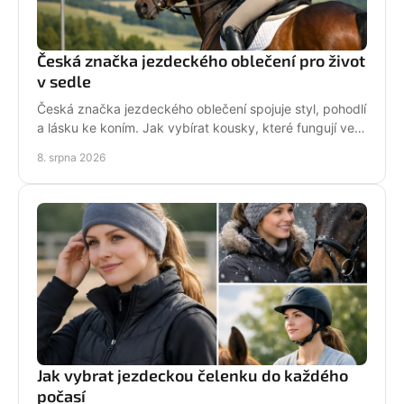
Česká značka jezdeckého oblečení pro život
v sedle
Česká značka jezdeckého oblečení spojuje styl, pohodlí
a lásku ke koním. Jak vybírat kousky, které fungují ve
stáji i mimo ni? Každý den. Ve tvém stylu!
8. srpna 2026
Jak vybrat jezdeckou čelenku do každého
počasí