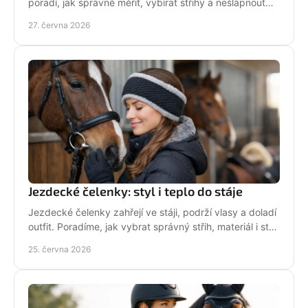
poradí, jak správně měřit, vybírat střihy a nešlápnout
vedle u bund, legín i triček.
27. června 2026
Jezdecké čelenky: styl i teplo do stáje
Jezdecké čelenky zahřejí ve stáji, podrží vlasy a doladí
outfit. Poradíme, jak vybrat správný střih, materiál i styl
pro ježdění.
25. června 2026