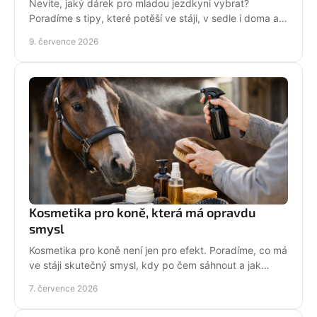
Nevíte, jaký dárek pro mladou jezdkyni vybrat?
Poradíme s tipy, které potěší ve stáji, v sedle i doma a
neskončí zapomenuté v šuplíku.
9. července 2026
Kosmetika pro koně, která má opravdu
smysl
Kosmetika pro koně není jen pro efekt. Poradíme, co má
ve stáji skutečný smysl, kdy po čem sáhnout a jak
pečovat o srst, hřívu i kůži.
7. července 2026