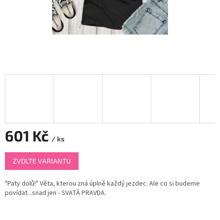
601 Kč
/ ks
Měrná
ZVOLTE VARIANTU
cena:
"Paty dolů!" Věta, kterou zná úplně každý jezdec. Ale co si budeme
povídat...snad jen - SVATÁ PRAVDA.