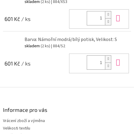
skladem
(2 ks)
| 884/XS3
Do 
601 Kč
/ ks
Barva: Námořní modrá/bílý potisk, Velikost: S
skladem
(2 ks)
| 884/S2
Do 
601 Kč
/ ks
Z
á
p
a
Informace pro vás
t
Vrácení zboží a výměna
í
Velikosti textilu