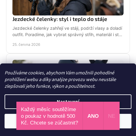
Jezdecké čelenky: styl i teplo do stáje
Jezdecké čelenky zahřejí ve stáji, podrží vlasy a doladí
outfit. Poradíme, jak vybrat správný střih, materiál i styl
pro ježdění.
25. června 2026
Používáme cookies, abychom Vám umožnili pohodlné
prohlížení webu a díky analýze provozu webu neustále
zlepšovali jeho funkce, výkon a použitelnost.
Nastavení
Každý měsíc soutěžíme
o poukaz v hodnotě 500
ANO
NE
Trendy jezdeckého oblečení 2026: co frčí
Odmítnout
Souhlasím
Kč. Chcete se zúčastnit?
Trendy jezdeckého oblečení 2026 přinášejí vrstvení,
chytré detaily, ženský styl i pohodlí do stáje. Co