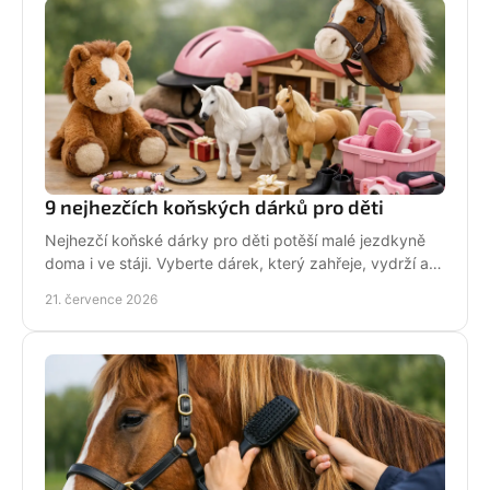
9 nejhezčích koňských dárků pro děti
Nejhezčí koňské dárky pro děti potěší malé jezdkyně
doma i ve stáji. Vyberte dárek, který zahřeje, vydrží a
na první pohled řekne světu: koně miluju!
21. července 2026