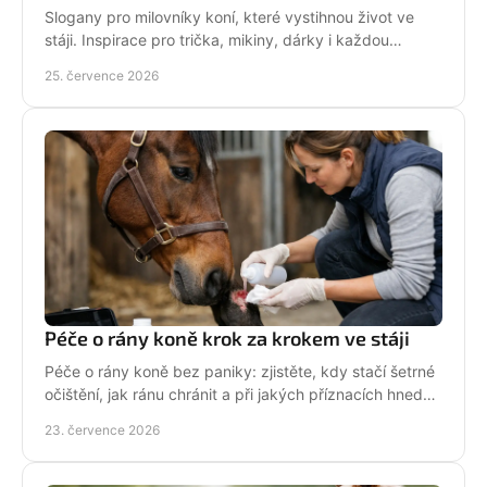
Slogany pro milovníky koní, které vystihnou život ve
stáji. Inspirace pro trička, mikiny, dárky i každou
jezdkyni se srdcem u koní. Bez prázdných frází.
25. července 2026
Péče o rány koně krok za krokem ve stáji
Péče o rány koně bez paniky: zjistěte, kdy stačí šetrné
očištění, jak ránu chránit a při jakých příznacích hned
volat veterináře. Jednejte včas a citlivě.
23. července 2026