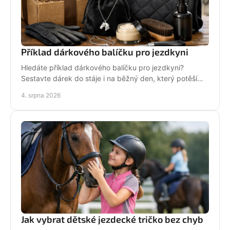
Příklad dárkového balíčku pro jezdkyni
Hledáte příklad dárkového balíčku pro jezdkyni?
Sestavte dárek do stáje i na běžný den, který potěší
stylově, prakticky a opravdu od srdce i s úsměvem.
4. srpna 2026
Jak vybrat dětské jezdecké tričko bez chyb