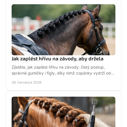
Jak zaplést hřívu na závody, aby držela
Zjistěte, jak zaplést hřívu na závody: čistý postup,
správné gumičky i fígly, díky nimž copánky vydrží od
ranní přípravy až po dekorování bez povolení.
29. července 2026