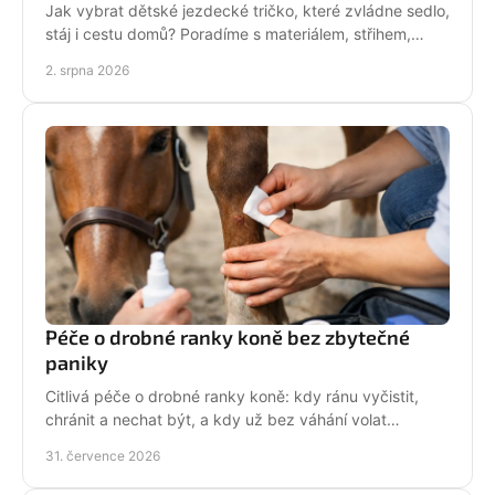
Jak vybrat dětské jezdecké tričko, které zvládne sedlo,
stáj i cestu domů? Poradíme s materiálem, střihem,
velikostí i stylem malé jezdkyně do stáje.
2. srpna 2026
Péče o drobné ranky koně bez zbytečné
paniky
Citlivá péče o drobné ranky koně: kdy ránu vyčistit,
chránit a nechat být, a kdy už bez váhání volat
veterináře do stáje. Prakticky a s klidem bez stresu.
31. července 2026