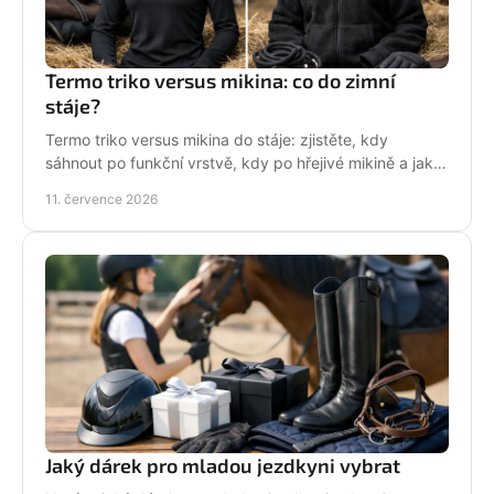
Termo triko versus mikina: co do zimní
stáje?
Termo triko versus mikina do stáje: zjistěte, kdy
sáhnout po funkční vrstvě, kdy po hřejivé mikině a jak
zůstat v sedle v teple i stylu bez mrznutí.
11. července 2026
Jaký dárek pro mladou jezdkyni vybrat