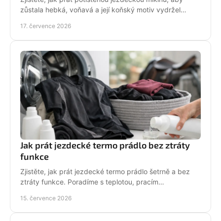
zůstala hebká, voňavá a její koňský motiv vydržel
krásný po mnoha dnech ve stáji, celou zimu i jaro.
17. července 2026
Jak prát jezdecké termo prádlo bez ztráty
funkce
Zjistěte, jak prát jezdecké termo prádlo šetrně a bez
ztráty funkce. Poradíme s teplotou, pracím
prostředkem, sušením i péčí o potisk do stáje každý
15. července 2026
den.