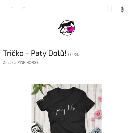
Přejít
NÁKUP
na
obsah
KOŠÍK
Tričko - Paty Dolů!
884/XL
Značka:
PINK HORSE