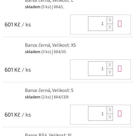
Barva: černá, Velikost: L
skladem
(5 ks)
| 884/L
Do 
601 Kč
/ ks
Barva: černá, Velikost: XS
skladem
(3 ks)
| 884/XS
Do 
601 Kč
/ ks
Barva: černá, Velikost: S
skladem
(2 ks)
| 884/CER
Do 
601 Kč
/ ks
Barva: Bílá, Velikost: XL