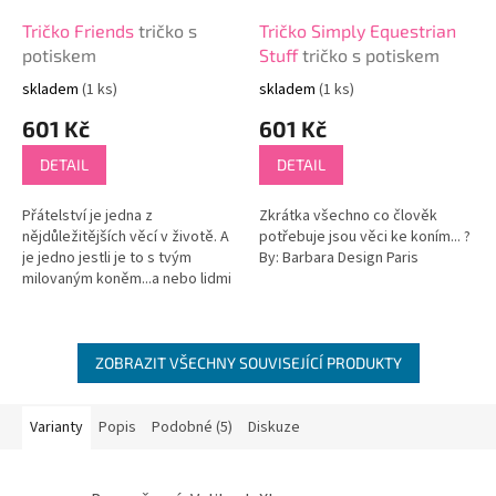
Tričko Friends
tričko s
Tričko Simply Equestrian
potiskem
Stuff
tričko s potiskem
skladem
(1 ks)
skladem
(1 ks)
601 Kč
601 Kč
DETAIL
DETAIL
Přátelství je jedna z
Zkrátka všechno co člověk
nějdůležitějších věcí v životě. A
potřebuje jsou věci ke koním... ?
je jedno jestli je to s tvým
By: Barbara Design Paris
milovaným koněm...a nebo lidmi
kolem tebe. Tohle je zkrátka
módní záležitot,...
ZOBRAZIT VŠECHNY SOUVISEJÍCÍ PRODUKTY
Varianty
Popis
Podobné (5)
Diskuze