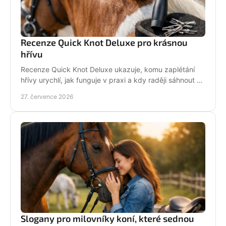
Recenze Quick Knot Deluxe pro krásnou
hřívu
Recenze Quick Knot Deluxe ukazuje, komu zaplétání
hřívy urychlí, jak funguje v praxi a kdy raději sáhnout po
klasických gumičkách při závodech i doma.
27. července 2026
Slogany pro milovníky koní, které sednou