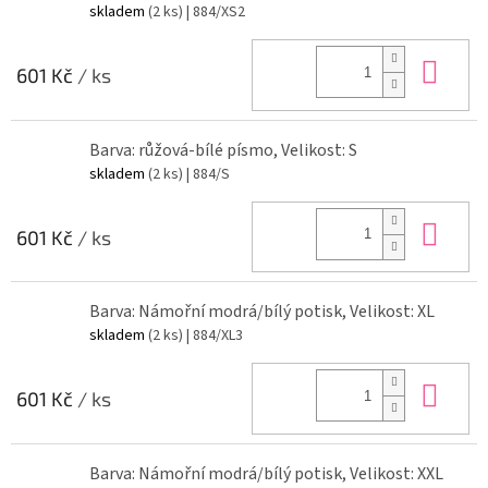
skladem
(2 ks)
| 884/XS2
Do 
601 Kč
/ ks
Barva: růžová-bílé písmo, Velikost: S
skladem
(2 ks)
| 884/S
Do 
601 Kč
/ ks
Barva: Námořní modrá/bílý potisk, Velikost: XL
skladem
(2 ks)
| 884/XL3
Do 
601 Kč
/ ks
Barva: Námořní modrá/bílý potisk, Velikost: XXL