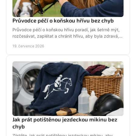
Průvodce péčí o koňskou hřívu bez chyb
Průvodce péčí o koňskou hřívu poradí, jak šetrně mýt,
rozčesávat, zaplétat a chránit hřívu, aby byla zdravá,
lesklá a připravená do sedla po každé jízdě.
19. července 2026
Jak prát potištěnou jezdeckou mikinu bez
chyb
Zjistěte, jak prát potištěnou jezdeckou mikinu, aby