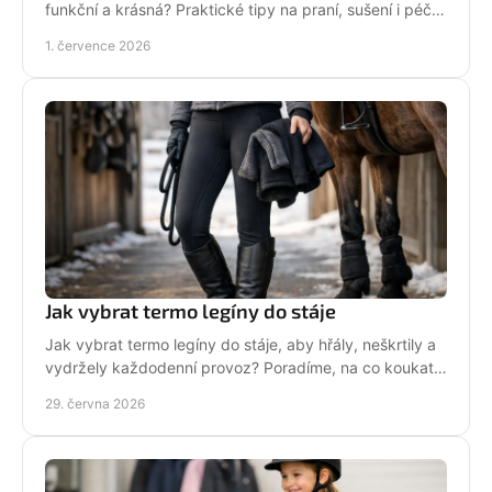
funkční a krásná? Praktické tipy na praní, sušení i péči
po každém ježdění.
1. července 2026
Jak vybrat termo legíny do stáje
Jak vybrat termo legíny do stáje, aby hřály, neškrtily a
vydržely každodenní provoz? Poradíme, na co koukat
před nákupem i v zimě.
29. června 2026