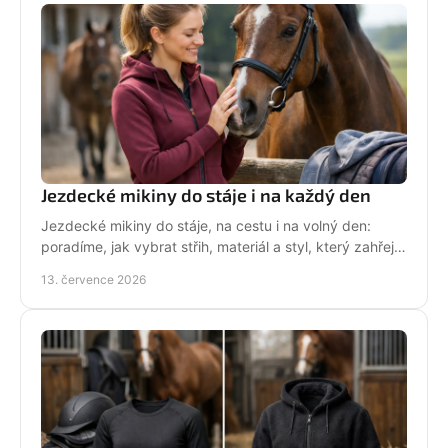
Jezdecké mikiny do stáje i na každý den
Jezdecké mikiny do stáje, na cestu i na volný den:
poradíme, jak vybrat střih, materiál a styl, který zahřeje
a řekne světu, že milujete koně každý den.
13. července 2026