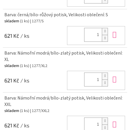
Barva: černá/bílo-růžový potisk, Velikosti oblečení: S
skladem
(1 ks)
| 1277/S
Do 
621 Kč
/ ks
Barva: Námořní modrá/bílo-zlatý potisk, Velikosti oblečení:
XL
skladem
(1 ks)
| 1277/XL2
Do 
621 Kč
/ ks
Barva: Námořní modrá/bílo-zlatý potisk, Velikosti oblečení:
XXL
skladem
(1 ks)
| 1277/XXL2
Do 
621 Kč
/ ks