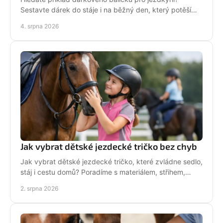
Sestavte dárek do stáje i na běžný den, který potěší
stylově, prakticky a opravdu od srdce i s úsměvem.
4. srpna 2026
Jak vybrat dětské jezdecké tričko bez chyb
Jak vybrat dětské jezdecké tričko, které zvládne sedlo,
stáj i cestu domů? Poradíme s materiálem, střihem,
velikostí i stylem malé jezdkyně do stáje.
2. srpna 2026