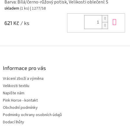
Barva: Bílá/černo-růžový potisk, Velikosti oblečení: S
skladem
(1 ks)
| 1277/S8
Do 
621 Kč
/ ks
Z
á
p
a
Informace pro vás
t
Vrácení zboží a výměna
í
Velikosti textilu
Napište nám
Pink Horse - kontakt
Obchodní podmínky
Podminky ochrany osobních údajů
Dodací lhůty