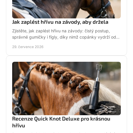
Jak zaplést hřívu na závody, aby držela
Zjistěte, jak zaplést hřívu na závody: čistý postup,
správné gumičky i fígly, díky nimž copánky vydrží od
ranní přípravy až po dekorování bez povolení.
29. července 2026
Recenze Quick Knot Deluxe pro krásnou
hřívu