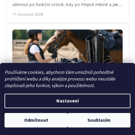
sáhnout po funkční vrstvě, kdy po hřejivé mikině a jak
zůstat v sedle v teple i stylu bez mrznutí.
11. července 2026
Používáme cookies, abychom Vám umožnili pohodlné
prohlížení webu a díky analýze provozu webu neustále
zlepšovali jeho funkce, výkon a použitelnost.
Jaký dárek pro mladou jezdkyni vybrat
Nevíte, jaký dárek pro mladou jezdkyni vybrat?
Nastavení
Poradíme s tipy, které potěší ve stáji, v sedle i doma a
Každý měsíc soutěžíme
neskončí zapomenuté v šuplíku.
9. července 2026
o poukaz v hodnotě 500
ANO
NE
Odmítnout
Souhlasím
Kč. Chcete se zúčastnit?