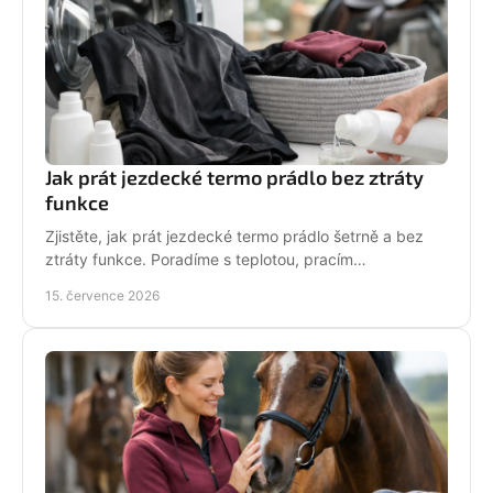
Jak prát jezdecké termo prádlo bez ztráty
funkce
Zjistěte, jak prát jezdecké termo prádlo šetrně a bez
ztráty funkce. Poradíme s teplotou, pracím
prostředkem, sušením i péčí o potisk do stáje každý
15. července 2026
den.