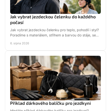
Jak vybrat jezdeckou čelenku do každého
počasí
Jak vybrat jezdeckou čelenku pro teplo, pohodlí i styl?
Poradíme s materiálem, střihem a barvou do stáje, sedla
i na každodenní nošení venku i v zimě.
6. srpna 2026
Příklad dárkového balíčku pro jezdkyni
Hledáte příklad dárkového balíčku pro jezdkyni?