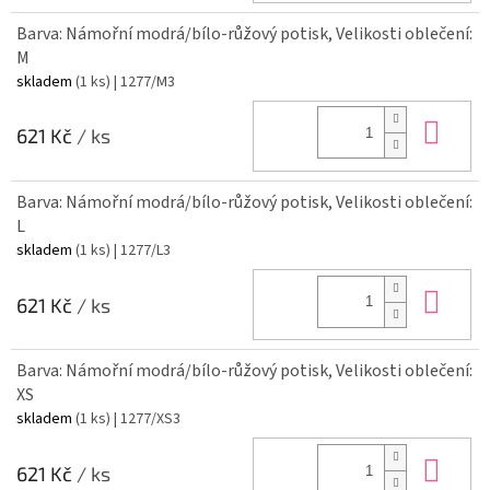
Barva: Námořní modrá/bílo-růžový potisk, Velikosti oblečení:
M
skladem
(1 ks)
| 1277/M3
Do 
621 Kč
/ ks
Barva: Námořní modrá/bílo-růžový potisk, Velikosti oblečení:
L
skladem
(1 ks)
| 1277/L3
Do 
621 Kč
/ ks
Barva: Námořní modrá/bílo-růžový potisk, Velikosti oblečení:
XS
skladem
(1 ks)
| 1277/XS3
Do 
621 Kč
/ ks