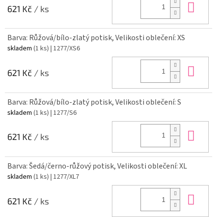
Do 
621 Kč
/ ks
Barva: Růžová/bílo-zlatý potisk, Velikosti oblečení: XS
skladem
(1 ks)
| 1277/XS6
Do 
621 Kč
/ ks
Barva: Růžová/bílo-zlatý potisk, Velikosti oblečení: S
skladem
(1 ks)
| 1277/S6
Do 
621 Kč
/ ks
Barva: Šedá/černo-růžový potisk, Velikosti oblečení: XL
skladem
(1 ks)
| 1277/XL7
Do 
621 Kč
/ ks