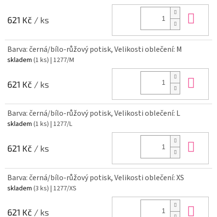
Do 
621 Kč
/ ks
Barva: černá/bílo-růžový potisk, Velikosti oblečení: M
skladem
(1 ks)
| 1277/M
Do 
621 Kč
/ ks
Barva: černá/bílo-růžový potisk, Velikosti oblečení: L
skladem
(1 ks)
| 1277/L
Do 
621 Kč
/ ks
Barva: černá/bílo-růžový potisk, Velikosti oblečení: XS
skladem
(3 ks)
| 1277/XS
Do 
621 Kč
/ ks