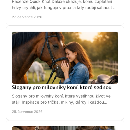
Recenze Quick Knot Deluxe ukazuje, komu zaplétání
hřívy urychlí, jak funguje v praxi a kdy raději sáhnout po
klasických gumičkách při závodech i doma.
27. července 2026
Slogany pro milovníky koní, které sednou
Slogany pro milovníky koní, které vystihnou život ve
stáji. Inspirace pro trička, mikiny, dárky i každou
jezdkyni se srdcem u koní. Bez prázdných frází.
25. července 2026