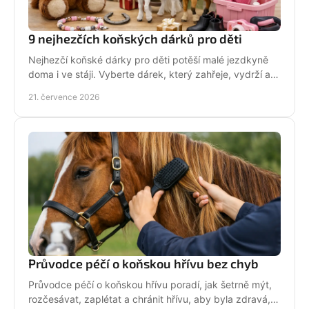
9 nejhezčích koňských dárků pro děti
Nejhezčí koňské dárky pro děti potěší malé jezdkyně
doma i ve stáji. Vyberte dárek, který zahřeje, vydrží a
na první pohled řekne světu: koně miluju!
21. července 2026
Průvodce péčí o koňskou hřívu bez chyb
Průvodce péčí o koňskou hřívu poradí, jak šetrně mýt,
rozčesávat, zaplétat a chránit hřívu, aby byla zdravá,