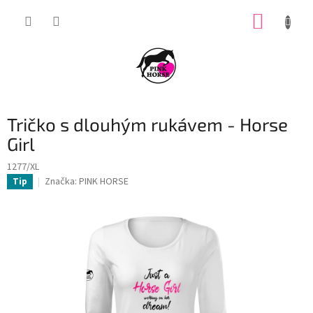
Přejít
NÁKUP
na
obsah
KOŠÍK
Tričko s dlouhým rukávem - Horse
Girl
1277/XL
Značka:
PINK HORSE
Tip