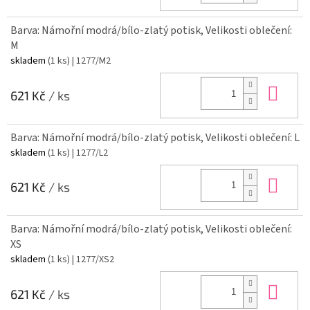
Barva: Námořní modrá/bílo-zlatý potisk, Velikosti oblečení:
M
skladem
(1 ks)
| 1277/M2
Do 
621 Kč
/ ks
Barva: Námořní modrá/bílo-zlatý potisk, Velikosti oblečení: L
skladem
(1 ks)
| 1277/L2
Do 
621 Kč
/ ks
Barva: Námořní modrá/bílo-zlatý potisk, Velikosti oblečení:
XS
skladem
(1 ks)
| 1277/XS2
Do 
621 Kč
/ ks