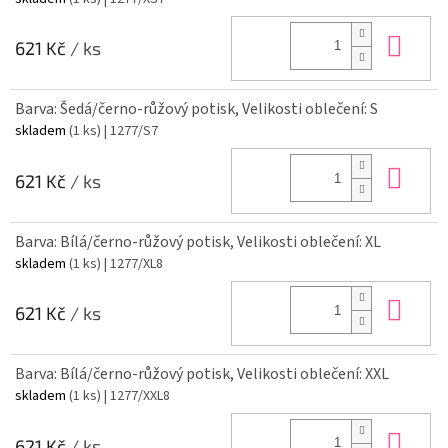
Do 
621 Kč
/ ks
Barva: Šedá/černo-růžový potisk, Velikosti oblečení: S
skladem
(1 ks)
| 1277/S7
Do 
621 Kč
/ ks
Barva: Bílá/černo-růžový potisk, Velikosti oblečení: XL
skladem
(1 ks)
| 1277/XL8
Do 
621 Kč
/ ks
Barva: Bílá/černo-růžový potisk, Velikosti oblečení: XXL
skladem
(1 ks)
| 1277/XXL8
Do 
621 Kč
/ ks