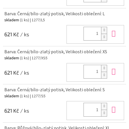
Barva: Černá/bílo-zlatý potisk, Velikosti oblečení: L
skladem
(1 ks)
| 1277/L5
Do 
621 Kč
/ ks
Barva: Černá/bílo-zlatý potisk, Velikosti oblečení: XS
skladem
(1 ks)
| 1277/XS5
Do 
621 Kč
/ ks
Barva: Černá/bílo-zlatý potisk, Velikosti oblečení: S
skladem
(1 ks)
| 1277/S5
Do 
621 Kč
/ ks
Barva: Růžová/bílo-zlatý potisk, Velikosti oblečení: XL