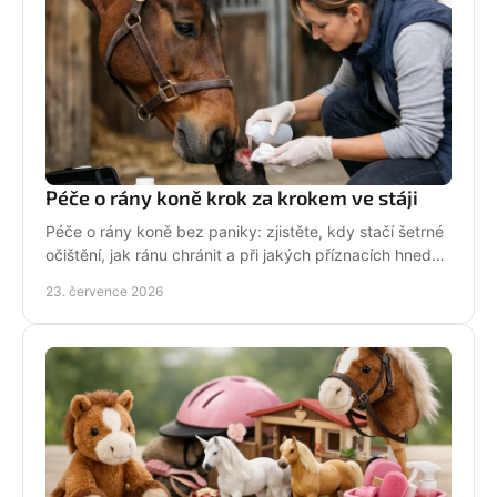
Péče o rány koně krok za krokem ve stáji
Péče o rány koně bez paniky: zjistěte, kdy stačí šetrné
očištění, jak ránu chránit a při jakých příznacích hned
volat veterináře. Jednejte včas a citlivě.
23. července 2026