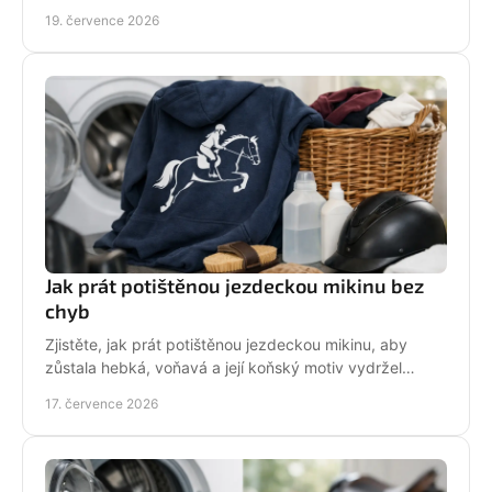
lesklá a připravená do sedla po každé jízdě.
19. července 2026
Jak prát potištěnou jezdeckou mikinu bez
chyb
Zjistěte, jak prát potištěnou jezdeckou mikinu, aby
zůstala hebká, voňavá a její koňský motiv vydržel
krásný po mnoha dnech ve stáji, celou zimu i jaro.
17. července 2026