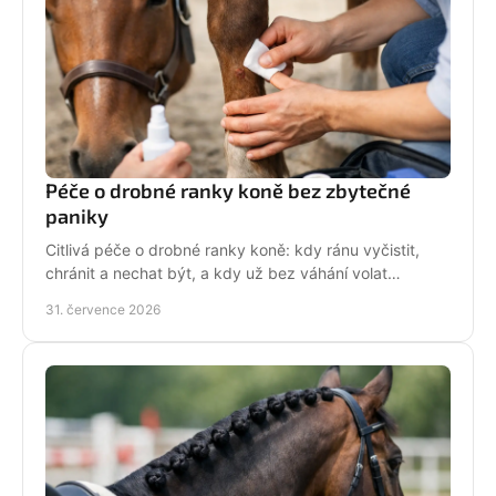
Péče o drobné ranky koně bez zbytečné
paniky
Citlivá péče o drobné ranky koně: kdy ránu vyčistit,
chránit a nechat být, a kdy už bez váhání volat
veterináře do stáje. Prakticky a s klidem bez stresu.
31. července 2026