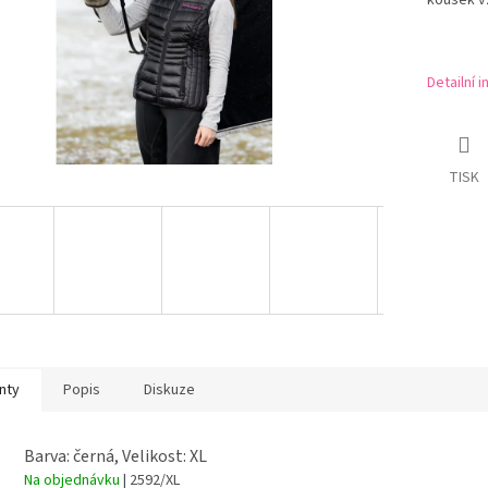
kousek v
Detailní 
TISK
nty
Popis
Diskuze
Barva: černá, Velikost: XL
Na objednávku
| 2592/XL