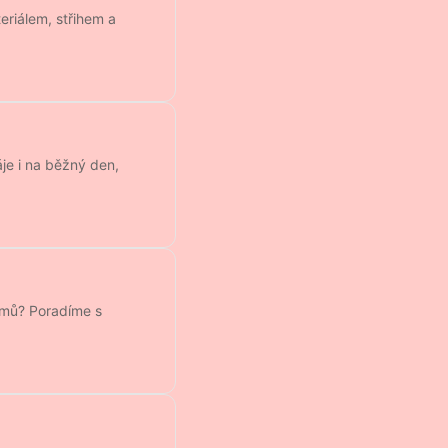
eriálem, střihem a
je i na běžný den,
domů? Poradíme s