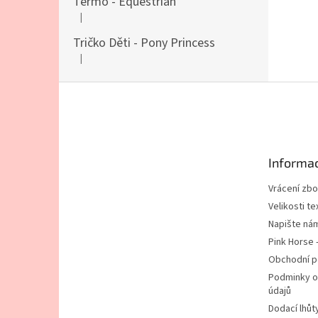
Termo - Equestrian
|
Hodnocení produktu je 5 z 5 hvězdiček.
Tričko Děti - Pony Princess
|
Hodnocení produktu je 5 z 5 hvězdiček.
Z
á
p
a
t
Informac
í
Vrácení zbo
Velikosti tex
Napište ná
Pink Horse 
Obchodní 
Podminky o
údajů
Dodací lhůt