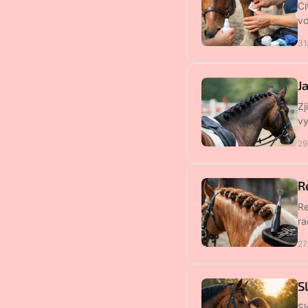
Ci
vo
31
J
Zj
vy
29
R
Re
ra
27
S
Sl