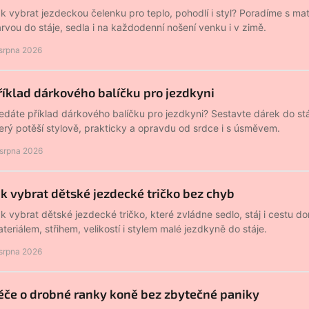
k vybrat jezdeckou čelenku pro teplo, pohodlí i styl? Poradíme s mat
rvou do stáje, sedla i na každodenní nošení venku i v zimě.
 srpna 2026
říklad dárkového balíčku pro jezdkyni
edáte příklad dárkového balíčku pro jezdkyni? Sestavte dárek do stá
erý potěší stylově, prakticky a opravdu od srdce i s úsměvem.
 srpna 2026
ak vybrat dětské jezdecké tričko bez chyb
k vybrat dětské jezdecké tričko, které zvládne sedlo, stáj i cestu 
teriálem, střihem, velikostí i stylem malé jezdkyně do stáje.
 srpna 2026
éče o drobné ranky koně bez zbytečné paniky