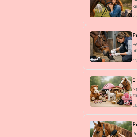
ka
25
P
Pé
př
23
9
Ne
za
21
P
Pr