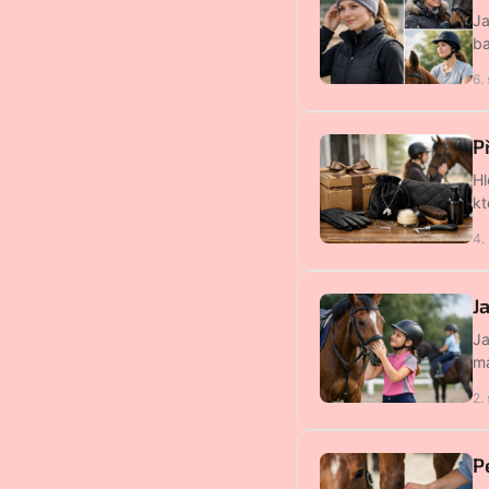
Ja
ba
6.
P
Hl
kt
4.
J
Ja
ma
2.
P