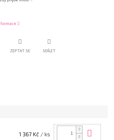
ždy přijde vhod.♡
informace
ZEPTAT SE
SDÍLET
Do košíku
1 367 Kč
/ ks