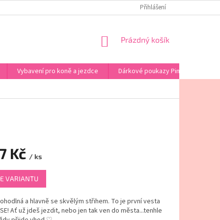
PINK HORSE - KONTAKT
OBCHODNÍ PODMÍNKY
Přihlášení
PODMINKY OCHRA
NÁKUPNÍ
Prázdný košík
KOŠÍK
Vybavení pro koně a jezdce
Dárkové poukazy Pink Horse
67 Kč
/ ks
E VARIANTU
pohodlná a hlavně se skvělým střihem. To je první vesta
E! Ať už jdeš jezdit, nebo jen tak ven do města...tenhle