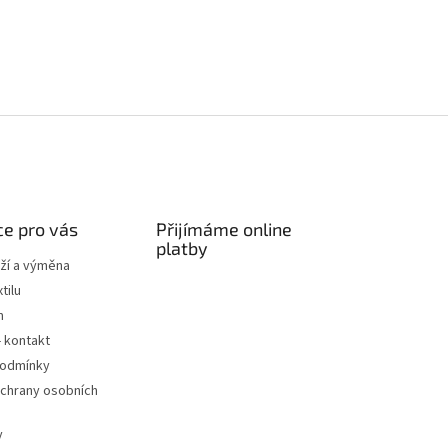
e pro vás
Přijímáme online
platby
ží a výměna
tilu
m
- kontakt
podmínky
chrany osobních
y