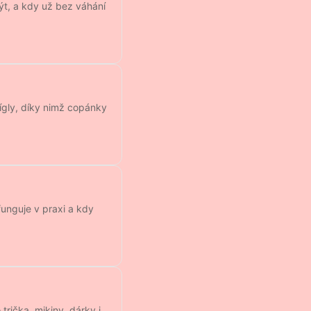
být, a kdy už bez váhání
fígly, díky nimž copánky
funguje v praxi a kdy
 trička, mikiny, dárky i