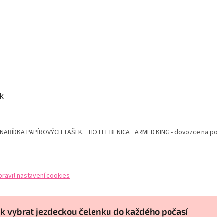
k
 NABÍDKA PAPÍROVÝCH TAŠEK.
HOTEL BENICA
ARMED KING - dovozce na pol
pravit nastavení cookies
ak vybrat jezdeckou čelenku do každého počasí