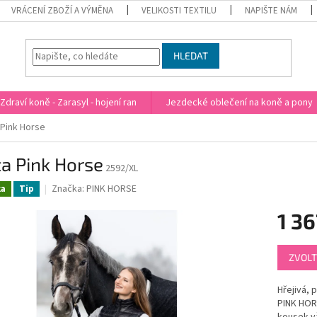
VRÁCENÍ ZBOŽÍ A VÝMĚNA
VELIKOSTI TEXTILU
NAPIŠTE NÁM
HLEDAT
Zdraví koně - Zarasyl - hojení ran
Jezdecké oblečení na koně a pony
 Pink Horse
a Pink Horse
2592/XL
Značka:
PINK HORSE
ka
Tip
1 3
Měrná
ZVOLT
cena:
Hřejivá, 
PINK HORS