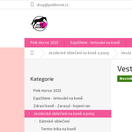
Přejít
shop@pinkhorse.cz
na
obsah
Pink Horse 2025
EquiShine - tetování na koně
Domů
Jezdecké oblečení na koně a pony
Vesta
P
Vest
o
Přeskočit
s
Kategorie
kategorie
Novin
t
r
Pink Horse 2025
a
EquiShine - tetování na koně
n
Zdraví koně - Zarasyl - hojení ran
n
í
Jezdecké oblečení na koně a pony
p
Dámské oblečení
a
Termo trika na koně