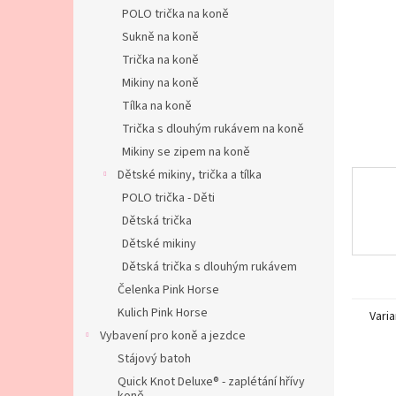
n
POLO trička na koně
e
Sukně na koně
l
Trička na koně
Mikiny na koně
Tílka na koně
Trička s dlouhým rukávem na koně
Mikiny se zipem na koně
Dětské mikiny, trička a tílka
POLO trička - Děti
Dětská trička
Dětské mikiny
Dětská trička s dlouhým rukávem
Čelenka Pink Horse
Kulich Pink Horse
Varia
Vybavení pro koně a jezdce
Stájový batoh
Quick Knot Deluxe® - zaplétání hřívy