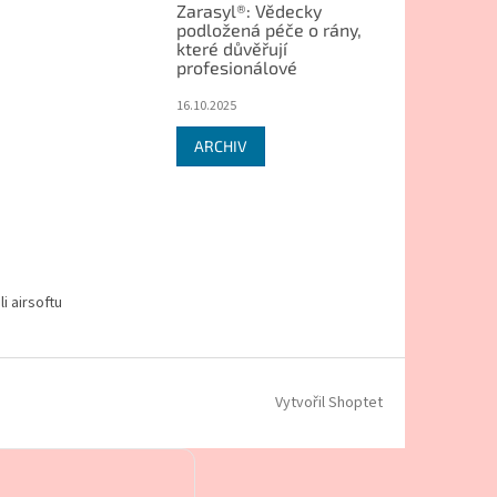
Zarasyl®: Vědecky
podložená péče o rány,
které důvěřují
profesionálové
16.10.2025
ARCHIV
i airsoftu
Vytvořil Shoptet