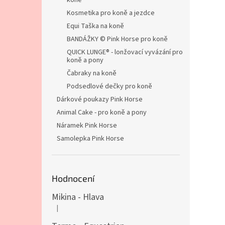
koně
Kosmetika pro koně a jezdce
Equi Taška na koně
BANDÁŽKY © Pink Horse pro koně
QUICK LUNGE® - lonžovací vyvázání pro
koně a pony
Čabraky na koně
Podsedlové dečky pro koně
Dárkové poukazy Pink Horse
Animal Cake - pro koně a pony
Náramek Pink Horse
Samolepka Pink Horse
Hodnocení
Mikina - Hlava
|
Hodnocení produktu je 4 z 5 hvězdiček.