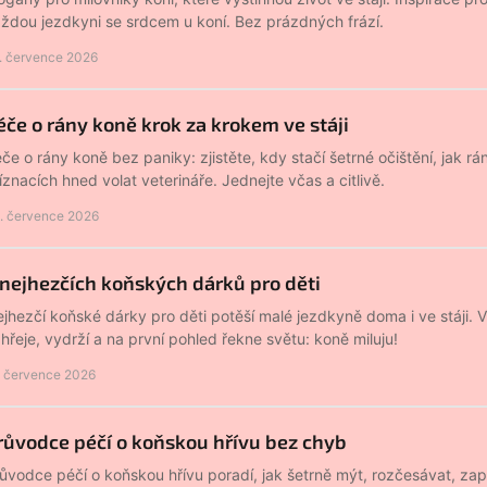
ždou jezdkyni se srdcem u koní. Bez prázdných frází.
. července 2026
éče o rány koně krok za krokem ve stáji
če o rány koně bez paniky: zjistěte, kdy stačí šetrné očištění, jak rán
íznacích hned volat veterináře. Jednejte včas a citlivě.
. července 2026
 nejhezčích koňských dárků pro děti
jhezčí koňské dárky pro děti potěší malé jezdkyně doma i ve stáji. 
hřeje, vydrží a na první pohled řekne světu: koně miluju!
. července 2026
růvodce péčí o koňskou hřívu bez chyb
ůvodce péčí o koňskou hřívu poradí, jak šetrně mýt, rozčesávat, zaplé