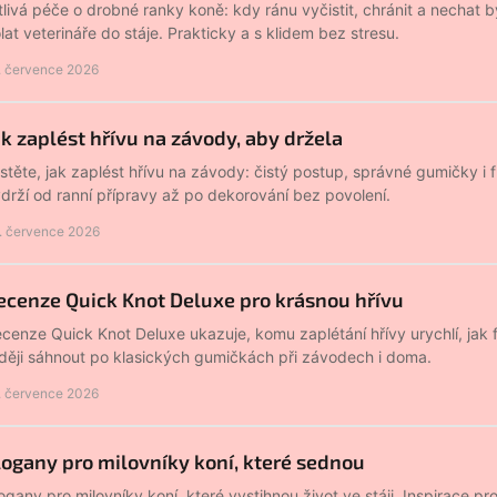
tlivá péče o drobné ranky koně: kdy ránu vyčistit, chránit a nechat 
lat veterináře do stáje. Prakticky a s klidem bez stresu.
. července 2026
ak zaplést hřívu na závody, aby držela
istěte, jak zaplést hřívu na závody: čistý postup, správné gumičky i 
drží od ranní přípravy až po dekorování bez povolení.
. července 2026
ecenze Quick Knot Deluxe pro krásnou hřívu
cenze Quick Knot Deluxe ukazuje, komu zaplétání hřívy urychlí, jak 
ději sáhnout po klasických gumičkách při závodech i doma.
. července 2026
logany pro milovníky koní, které sednou
ogany pro milovníky koní, které vystihnou život ve stáji. Inspirace pro