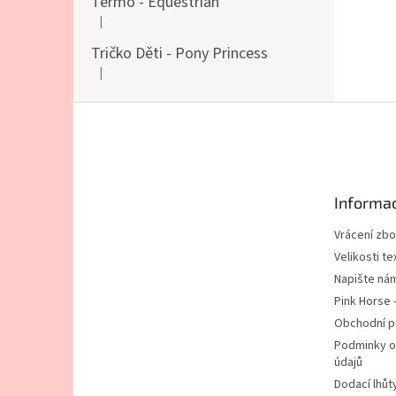
Termo - Equestrian
|
Hodnocení produktu je 5 z 5 hvězdiček.
Tričko Děti - Pony Princess
|
Hodnocení produktu je 5 z 5 hvězdiček.
Z
á
p
a
t
Informac
í
Vrácení zbo
Velikosti tex
Napište ná
Pink Horse 
Obchodní 
Podminky o
údajů
Dodací lhůt