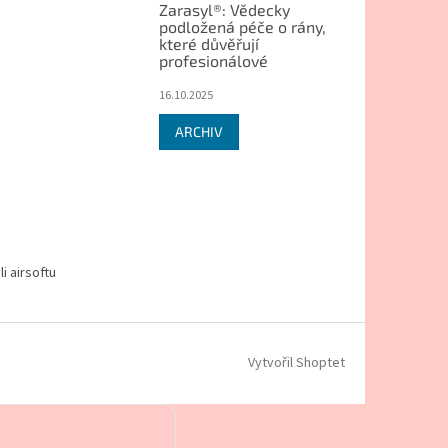
Zarasyl®: Vědecky
podložená péče o rány,
které důvěřují
profesionálové
16.10.2025
ARCHIV
i airsoftu
Vytvořil Shoptet