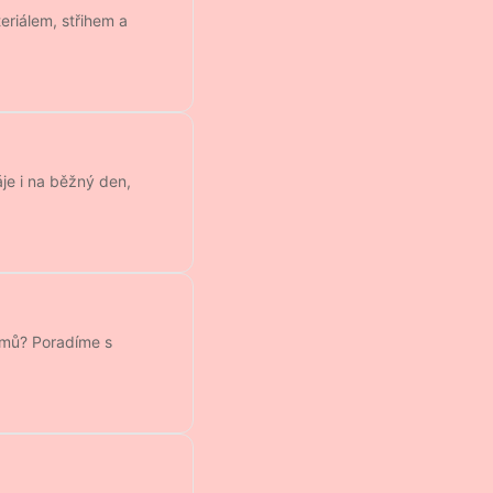
eriálem, střihem a
je i na běžný den,
domů? Poradíme s