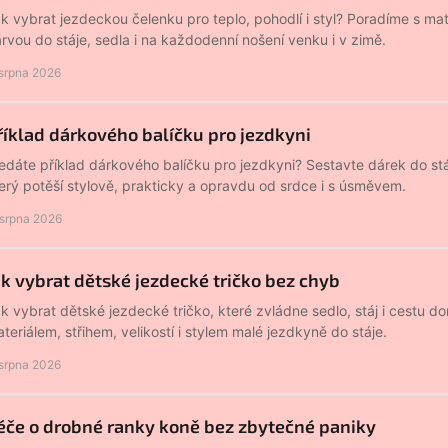
k vybrat jezdeckou čelenku pro teplo, pohodlí i styl? Poradíme s mat
rvou do stáje, sedla i na každodenní nošení venku i v zimě.
 srpna 2026
říklad dárkového balíčku pro jezdkyni
edáte příklad dárkového balíčku pro jezdkyni? Sestavte dárek do stá
erý potěší stylově, prakticky a opravdu od srdce i s úsměvem.
 srpna 2026
ak vybrat dětské jezdecké tričko bez chyb
k vybrat dětské jezdecké tričko, které zvládne sedlo, stáj i cestu 
teriálem, střihem, velikostí i stylem malé jezdkyně do stáje.
 srpna 2026
éče o drobné ranky koně bez zbytečné paniky