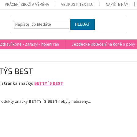
VRÁCENÍ ZBOŽÍ A VÝMĚNA
VELIKOSTI TEXTILU
NAPIŠTE NÁM
HLEDAT
Zdraví koně - Zarasyl - hojení ran
Jezdecké oblečení na koně a pony
TY´S BEST
 stránka značky:
BETTY´S BEST
rodukty značky
BETTY´S BEST
nebyly nalezeny...