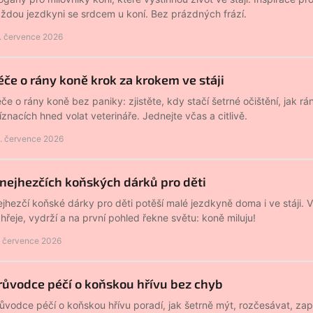
ždou jezdkyni se srdcem u koní. Bez prázdných frází.
. července 2026
éče o rány koně krok za krokem ve stáji
če o rány koně bez paniky: zjistěte, kdy stačí šetrné očištění, jak rán
íznacích hned volat veterináře. Jednejte včas a citlivě.
. července 2026
 nejhezčích koňských dárků pro děti
jhezčí koňské dárky pro děti potěší malé jezdkyně doma i ve stáji. 
hřeje, vydrží a na první pohled řekne světu: koně miluju!
. července 2026
růvodce péčí o koňskou hřívu bez chyb
ůvodce péčí o koňskou hřívu poradí, jak šetrně mýt, rozčesávat, zaplé