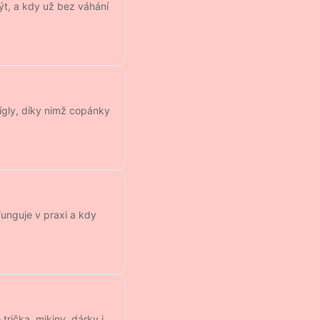
být, a kdy už bez váhání
fígly, díky nimž copánky
funguje v praxi a kdy
 trička, mikiny, dárky i