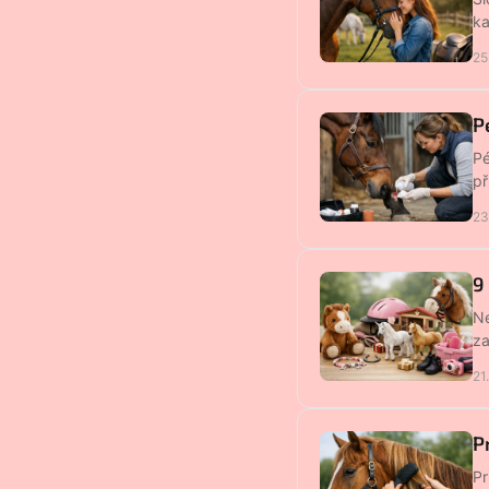
ka
25
P
Pé
př
23
9
Ne
za
21
P
Pr