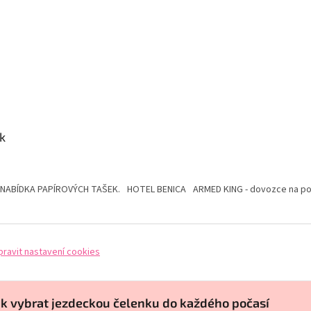
k
 NABÍDKA PAPÍROVÝCH TAŠEK.
HOTEL BENICA
ARMED KING - dovozce na pol
pravit nastavení cookies
ak vybrat jezdeckou čelenku do každého počasí