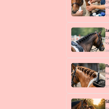
Ci
vo
31
J
Zj
vy
29
R
Re
ra
27
S
Sl