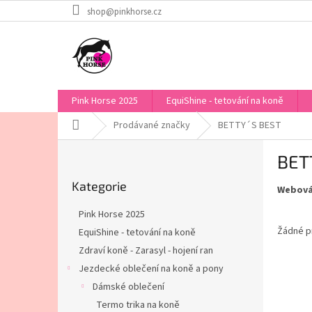
Přejít
shop@pinkhorse.cz
na
obsah
Pink Horse 2025
EquiShine - tetování na koně
Domů
Prodávané značky
BETTY´S BEST
P
BET
o
Přeskočit
s
Kategorie
kategorie
Webová
t
r
Pink Horse 2025
a
Žádné p
EquiShine - tetování na koně
n
Zdraví koně - Zarasyl - hojení ran
n
í
Jezdecké oblečení na koně a pony
p
Dámské oblečení
a
Termo trika na koně