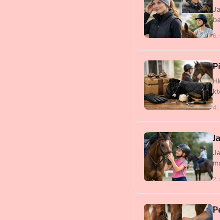
Ja
ba
6.
P
Hl
kt
4.
J
Ja
ma
2.
P