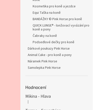
koně
Kosmetika pro koně a jezdce
Equi Taška na koně
BANDÁŽKY © Pink Horse pro koně
QUICK LUNGE® - lonžovací vyvázání pro
koně a pony
Čabraky na koně
Podsedlové dečky pro koně
Dárkové poukazy Pink Horse
Animal Cake - pro koně a pony
Náramek Pink Horse
Samolepka Pink Horse
Hodnocení
Mikina - Hlava
|
Hodnocení produktu je 4 z 5 hvězdiček.