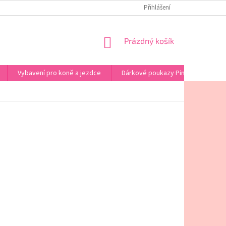
PINK HORSE - KONTAKT
OBCHODNÍ PODMÍNKY
Přihlášení
PODMINKY OCHRA
NÁKUPNÍ
Prázdný košík
KOŠÍK
Vybavení pro koně a jezdce
Dárkové poukazy Pink Horse