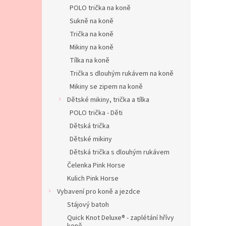
n
POLO trička na koně
e
Sukně na koně
l
Trička na koně
Mikiny na koně
Tílka na koně
Trička s dlouhým rukávem na koně
Mikiny se zipem na koně
Dětské mikiny, trička a tílka
POLO trička - Děti
Dětská trička
Dětské mikiny
Dětská trička s dlouhým rukávem
Čelenka Pink Horse
Kulich Pink Horse
Vybavení pro koně a jezdce
Stájový batoh
Quick Knot Deluxe® - zaplétání hřívy