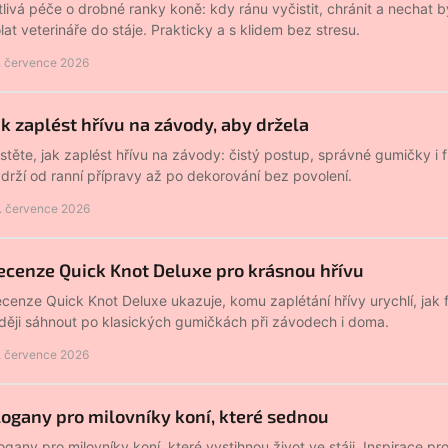
tlivá péče o drobné ranky koně: kdy ránu vyčistit, chránit a nechat 
lat veterináře do stáje. Prakticky a s klidem bez stresu.
. července 2026
ak zaplést hřívu na závody, aby držela
istěte, jak zaplést hřívu na závody: čistý postup, správné gumičky i 
drží od ranní přípravy až po dekorování bez povolení.
. července 2026
ecenze Quick Knot Deluxe pro krásnou hřívu
cenze Quick Knot Deluxe ukazuje, komu zaplétání hřívy urychlí, jak 
ději sáhnout po klasických gumičkách při závodech i doma.
. července 2026
logany pro milovníky koní, které sednou
ogany pro milovníky koní, které vystihnou život ve stáji. Inspirace pro