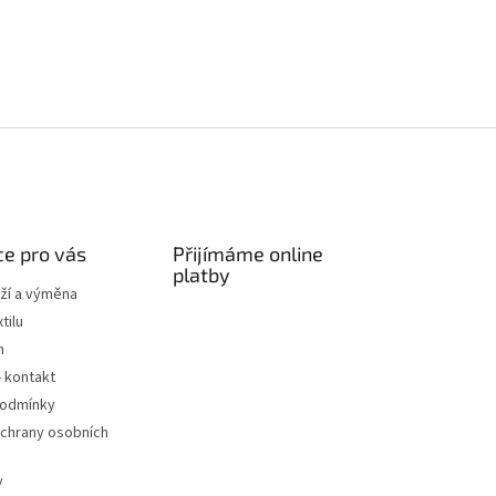
e pro vás
Přijímáme online
platby
ží a výměna
tilu
m
- kontakt
podmínky
chrany osobních
y