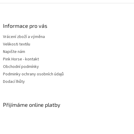
l
Z
á
á
d
p
a
a
Informace pro vás
c
t
í
Vrácení zboží a výměna
í
p
Velikosti textilu
r
v
Napište nám
k
Pink Horse - kontakt
y
Obchodní podmínky
v
ý
Podminky ochrany osobních údajů
p
Dodací lhůty
i
s
u
Přijímáme online platby