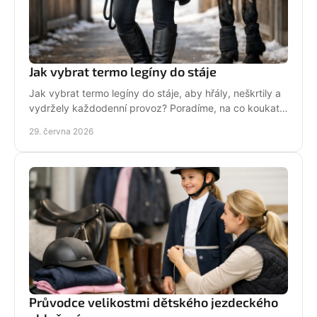
Jak vybrat termo legíny do stáje
Jak vybrat termo legíny do stáje, aby hřály, neškrtily a
vydržely každodenní provoz? Poradíme, na co koukat
před nákupem i v zimě.
29. června 2026
Průvodce velikostmi dětského jezdeckého