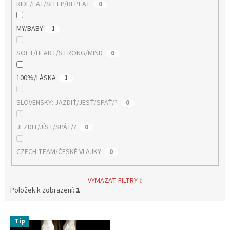
RIDE/EAT/SLEEP/REPEAT
0
MY/BABY
1
SOFT/HEART/STRONG/MIND
0
100%/LÁSKA
1
SLOVENSKY: JAZDIŤ/JESŤ/SPAŤ/?
0
JEZDIT/JÍST/SPÁT/?
0
CZECH TEAM/ČESKÉ VLAJKY
0
VYMAZAT FILTRY
Položek k zobrazení:
1
V
Tip
ý