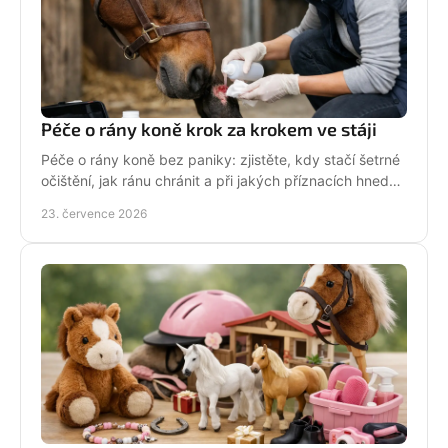
Péče o rány koně krok za krokem ve stáji
Péče o rány koně bez paniky: zjistěte, kdy stačí šetrné
očištění, jak ránu chránit a při jakých příznacích hned
volat veterináře. Jednejte včas a citlivě.
23. července 2026