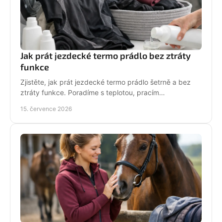
Jak prát jezdecké termo prádlo bez ztráty
funkce
Zjistěte, jak prát jezdecké termo prádlo šetrně a bez
ztráty funkce. Poradíme s teplotou, pracím
prostředkem, sušením i péčí o potisk do stáje každý
15. července 2026
den.