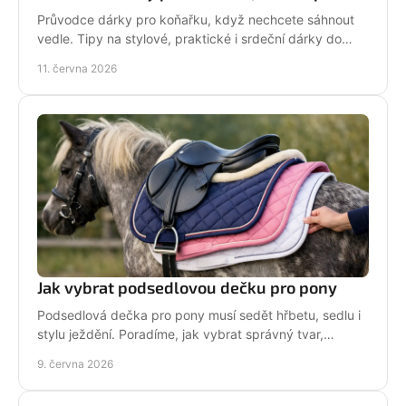
Průvodce dárky pro koňařku, když nechcete sáhnout
vedle. Tipy na stylové, praktické i srdeční dárky do
stáje i na každý den.
11. června 2026
Jak vybrat podsedlovou dečku pro pony
Podsedlová dečka pro pony musí sedět hřbetu, sedlu i
stylu ježdění. Poradíme, jak vybrat správný tvar,
materiál a velikost bez chyb.
9. června 2026