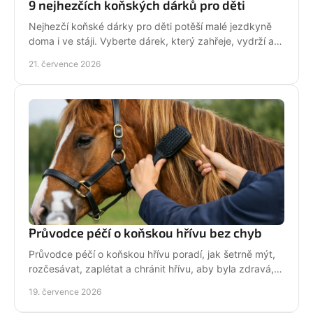
9 nejhezčích koňských dárků pro děti
Nejhezčí koňské dárky pro děti potěší malé jezdkyně
doma i ve stáji. Vyberte dárek, který zahřeje, vydrží a
na první pohled řekne světu: koně miluju!
21. července 2026
Průvodce péčí o koňskou hřívu bez chyb
Průvodce péčí o koňskou hřívu poradí, jak šetrně mýt,
rozčesávat, zaplétat a chránit hřívu, aby byla zdravá,
lesklá a připravená do sedla po každé jízdě.
19. července 2026