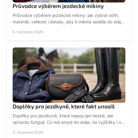
Průvodce výběrem jezdecké mikiny
Průvodce výběrem jezdecké mikiny: jak vybrat střih,
materiál, velikost i detaily, aby ti mikina seděla do stáje,
do sedla i na běžný den.
5. července 2026
Doplňky pro jezdkyně, které fakt unosíš
Doplňky pro jezdkyně, které nejsou jen hezké, ale
opravdu fungují. Co má smysl do stáje, na vyjížďku i na
každý den bez kompromisů.
3. července 2026