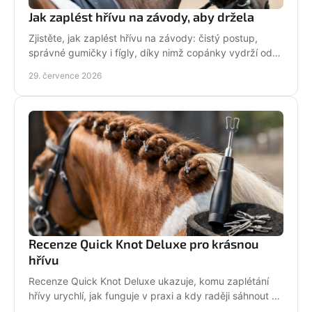
Jak zaplést hřívu na závody, aby držela
Zjistěte, jak zaplést hřívu na závody: čistý postup,
správné gumičky i fígly, díky nimž copánky vydrží od
ranní přípravy až po dekorování bez povolení.
29. července 2026
Recenze Quick Knot Deluxe pro krásnou
hřívu
Recenze Quick Knot Deluxe ukazuje, komu zaplétání
hřívy urychlí, jak funguje v praxi a kdy raději sáhnout po
klasických gumičkách při závodech i doma.