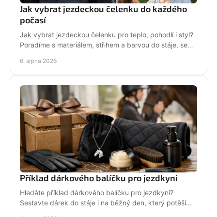
Jak vybrat jezdeckou čelenku do každého
počasí
Jak vybrat jezdeckou čelenku pro teplo, pohodlí i styl?
Poradíme s materiálem, střihem a barvou do stáje, sedla
i na každodenní nošení venku i v zimě.
6. srpna 2026
Příklad dárkového balíčku pro jezdkyni
Hledáte příklad dárkového balíčku pro jezdkyni?
Sestavte dárek do stáje i na běžný den, který potěší
stylově, prakticky a opravdu od srdce i s úsměvem.