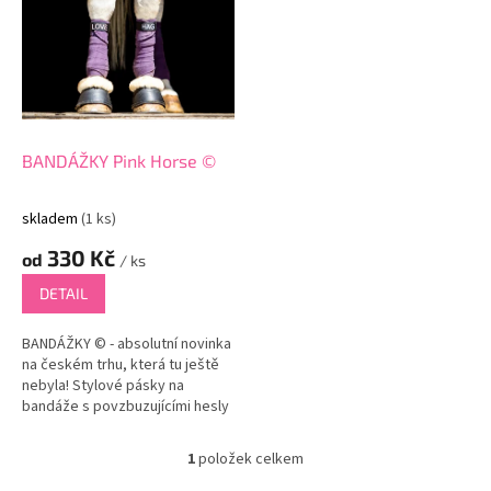
p
i
s
p
r
o
d
BANDÁŽKY Pink Horse ©
u
k
skladem
(1 ks)
t
330 Kč
ů
od
/ ks
DETAIL
BANDÁŽKY © - absolutní novinka
na českém trhu, která tu ještě
nebyla! Stylové pásky na
bandáže s povzbuzujícími hesly
nebo i jmény koní/jezdců (na
přání). Tyto bandážky nejen...
1
položek celkem
O
v