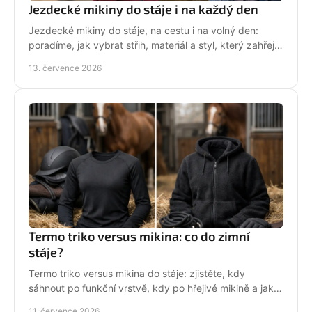
Jezdecké mikiny do stáje i na každý den
Jezdecké mikiny do stáje, na cestu i na volný den:
poradíme, jak vybrat střih, materiál a styl, který zahřeje
a řekne světu, že milujete koně každý den.
13. července 2026
Termo triko versus mikina: co do zimní
stáje?
Termo triko versus mikina do stáje: zjistěte, kdy
sáhnout po funkční vrstvě, kdy po hřejivé mikině a jak
zůstat v sedle v teple i stylu bez mrznutí.
11. července 2026