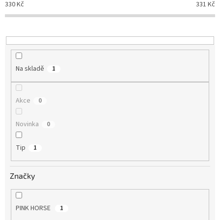
330
Kč
331
Kč
k
t
ů
Na skladě
1
Akce
0
Novinka
0
Tip
1
Značky
PINK HORSE
1