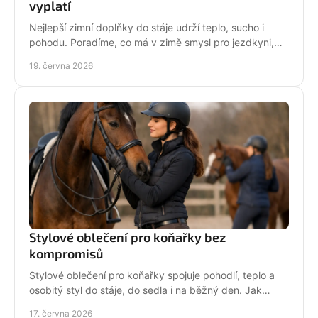
vyplatí
Nejlepší zimní doplňky do stáje udrží teplo, sucho i
pohodu. Poradíme, co má v zimě smysl pro jezdkyni,
dítě i každodenní péči o koně.
19. června 2026
Stylové oblečení pro koňařky bez
kompromisů
Stylové oblečení pro koňařky spojuje pohodlí, teplo a
osobitý styl do stáje, do sedla i na běžný den. Jak
vybírat chytře a srdcem!
17. června 2026