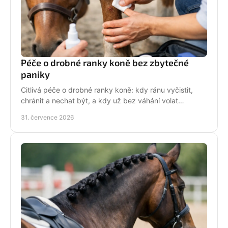
Péče o drobné ranky koně bez zbytečné
paniky
Citlivá péče o drobné ranky koně: kdy ránu vyčistit,
chránit a nechat být, a kdy už bez váhání volat
veterináře do stáje. Prakticky a s klidem bez stresu.
31. července 2026