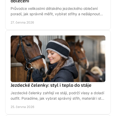
oblečení
Průvodce velikostmi dětského jezdeckého oblečení
poradí, jak správně měřit, vybírat střihy a nešlápnout
vedle u bund, legín i triček.
27. června 2026
Jezdecké čelenky: styl i teplo do stáje
Jezdecké čelenky zahřejí ve stáji, podrží vlasy a doladí
outfit. Poradíme, jak vybrat správný střih, materiál i styl
pro ježdění.
25. června 2026