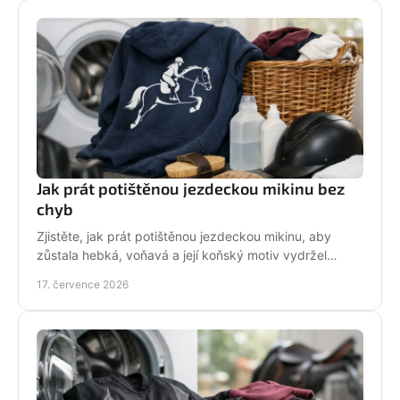
Jak prát potištěnou jezdeckou mikinu bez
chyb
Zjistěte, jak prát potištěnou jezdeckou mikinu, aby
zůstala hebká, voňavá a její koňský motiv vydržel
krásný po mnoha dnech ve stáji, celou zimu i jaro.
17. července 2026