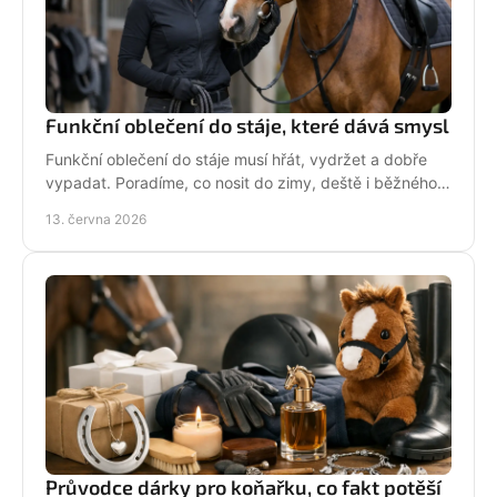
Funkční oblečení do stáje, které dává smysl
Funkční oblečení do stáje musí hřát, vydržet a dobře
vypadat. Poradíme, co nosit do zimy, deště i běžného
dne mezi koňmi.
13. června 2026
Průvodce dárky pro koňařku, co fakt potěší