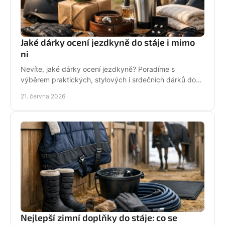
Jaké dárky ocení jezdkyně do stáje i mimo
ni
Nevíte, jaké dárky ocení jezdkyně? Poradíme s
výběrem praktických, stylových i srdečních dárků do
stáje, na ježdění i pro radost.
21. června 2026
Nejlepší zimní doplňky do stáje: co se