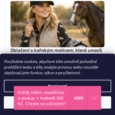
Oblečení s koňským motivem, které unosíš
Oblečení s koňským motivem může být stylové i
Používáme cookies, abychom Vám umožnili pohodlné
praktické. Poradíme, jak vybírat kousky do stáje, do
prohlížení webu a díky analýze provozu webu neustále
města i na dny, kdy chceš být sama sebou.
7. června 2026
zlepšovali jeho funkce, výkon a použitelnost.
Nastavení
Každý měsíc soutěžíme
o poukaz v hodnotě 500
ANO
NE
Odmítnout
Souhlasím
Kč. Chcete se zúčastnit?