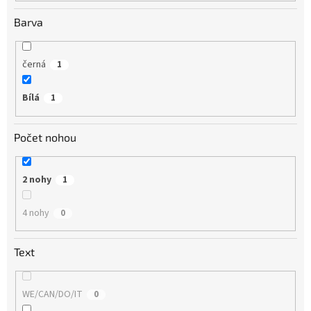
Barva
černá
1
Bílá
1
Počet nohou
2 nohy
1
4 nohy
0
Text
WE/CAN/DO/IT
0