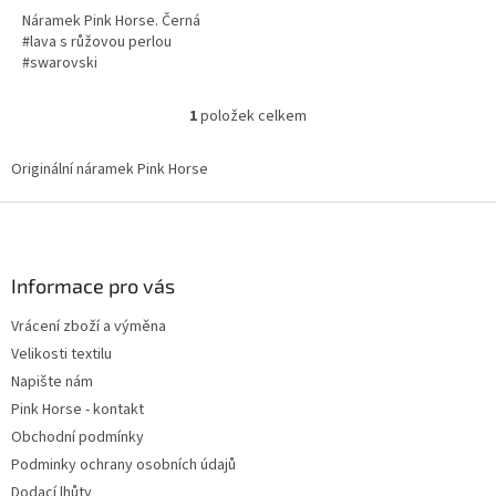
Náramek Pink Horse. Černá
#lava s růžovou perlou
#swarovski
1
položek celkem
O
v
l
Originální náramek Pink Horse
á
d
Z
a
á
c
p
í
a
Informace pro vás
p
t
r
Vrácení zboží a výměna
í
v
Velikosti textilu
k
y
Napište nám
v
Pink Horse - kontakt
ý
Obchodní podmínky
p
i
Podminky ochrany osobních údajů
s
Dodací lhůty