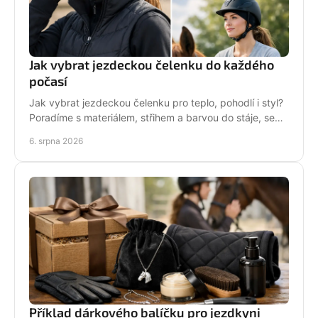
Jak vybrat jezdeckou čelenku do každého
počasí
Jak vybrat jezdeckou čelenku pro teplo, pohodlí i styl?
Poradíme s materiálem, střihem a barvou do stáje, sedla
i na každodenní nošení venku i v zimě.
6. srpna 2026
Příklad dárkového balíčku pro jezdkyni