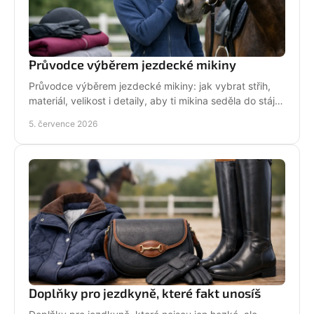
Průvodce výběrem jezdecké mikiny
Průvodce výběrem jezdecké mikiny: jak vybrat střih,
materiál, velikost i detaily, aby ti mikina seděla do stáje,
do sedla i na běžný den.
5. července 2026
Doplňky pro jezdkyně, které fakt unosíš