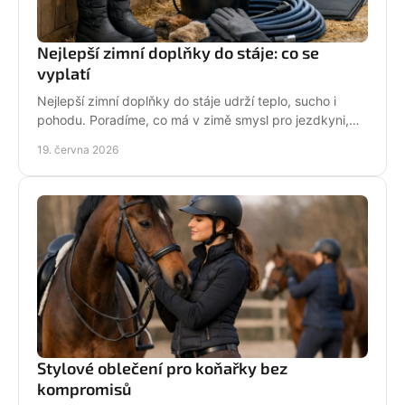
Nejlepší zimní doplňky do stáje: co se
vyplatí
Nejlepší zimní doplňky do stáje udrží teplo, sucho i
pohodu. Poradíme, co má v zimě smysl pro jezdkyni,
dítě i každodenní péči o koně.
19. června 2026
Stylové oblečení pro koňařky bez
kompromisů