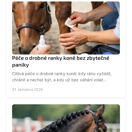
Péče o drobné ranky koně bez zbytečné
paniky
Citlivá péče o drobné ranky koně: kdy ránu vyčistit,
chránit a nechat být, a kdy už bez váhání volat
veterináře do stáje. Prakticky a s klidem bez stresu.
31. července 2026