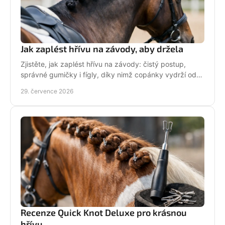
Jak zaplést hřívu na závody, aby držela
Zjistěte, jak zaplést hřívu na závody: čistý postup,
správné gumičky i fígly, díky nimž copánky vydrží od
ranní přípravy až po dekorování bez povolení.
29. července 2026
Recenze Quick Knot Deluxe pro krásnou
hřívu