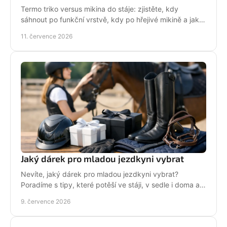
Termo triko versus mikina do stáje: zjistěte, kdy
sáhnout po funkční vrstvě, kdy po hřejivé mikině a jak
zůstat v sedle v teple i stylu bez mrznutí.
11. července 2026
Jaký dárek pro mladou jezdkyni vybrat
Nevíte, jaký dárek pro mladou jezdkyni vybrat?
Poradíme s tipy, které potěší ve stáji, v sedle i doma a
neskončí zapomenuté v šuplíku.
9. července 2026