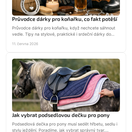
Průvodce dárky pro koňařku, co fakt potěší
Průvodce dárky pro koňařku, když nechcete sáhnout
vedle. Tipy na stylové, praktické i srdeční dárky do
stáje i na každý den.
11. června 2026
Jak vybrat podsedlovou dečku pro pony
Podsedlová dečka pro pony musí sedět hřbetu, sedlu i
stylu ježdění. Poradíme, jak vybrat správný tvar,