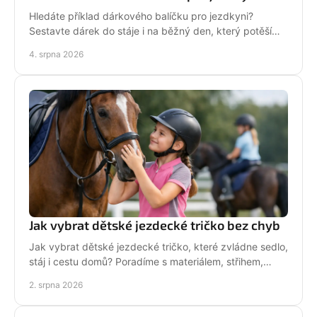
Hledáte příklad dárkového balíčku pro jezdkyni?
Sestavte dárek do stáje i na běžný den, který potěší
stylově, prakticky a opravdu od srdce i s úsměvem.
4. srpna 2026
Jak vybrat dětské jezdecké tričko bez chyb
Jak vybrat dětské jezdecké tričko, které zvládne sedlo,
stáj i cestu domů? Poradíme s materiálem, střihem,
velikostí i stylem malé jezdkyně do stáje.
2. srpna 2026