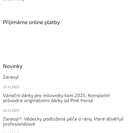
u
Přijímáme online platby
Novinky
Zarasyl
17.11.2025
Vánoční dárky pro milovníky koní 2025: Kompletní
průvodce originálními dárky od Pink Horse
15.11.2025
Zarasyl®: Vědecky podložená péče o rány, které důvěřují
profesionálové