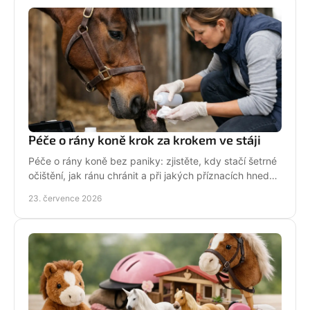
Péče o rány koně krok za krokem ve stáji
Péče o rány koně bez paniky: zjistěte, kdy stačí šetrné
očištění, jak ránu chránit a při jakých příznacích hned
volat veterináře. Jednejte včas a citlivě.
23. července 2026