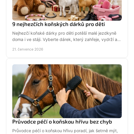
9 nejhezčích koňských dárků pro děti
Nejhezčí koňské dárky pro děti potěší malé jezdkyně
doma i ve stáji. Vyberte dárek, který zahřeje, vydrží a
na první pohled řekne světu: koně miluju!
21. července 2026
Průvodce péčí o koňskou hřívu bez chyb
Průvodce péčí o koňskou hřívu poradí, jak šetrně mýt,