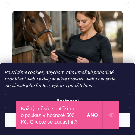
Jak vybrat termo triko do stáje správně
Používáme cookies, abychom Vám umožnili pohodlné
Jak vybrat termo triko do stáje, aby hřálo, sedělo a
prohlížení webu a díky analýze provozu webu neustále
neomezovalo v sedle ani při práci okolo koně?
zlepšovali jeho funkce, výkon a použitelnost.
Praktické tipy pro jezdkyně.
30. května 2026
Nastavení
Každý měsíc soutěžíme
o poukaz v hodnotě 500
ANO
NE
Odmítnout
Souhlasím
Kč. Chcete se zúčastnit?