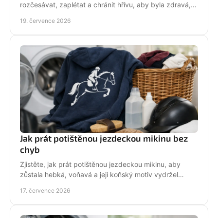
rozčesávat, zaplétat a chránit hřívu, aby byla zdravá,
lesklá a připravená do sedla po každé jízdě.
19. července 2026
Jak prát potištěnou jezdeckou mikinu bez
chyb
Zjistěte, jak prát potištěnou jezdeckou mikinu, aby
zůstala hebká, voňavá a její koňský motiv vydržel
krásný po mnoha dnech ve stáji, celou zimu i jaro.
17. července 2026