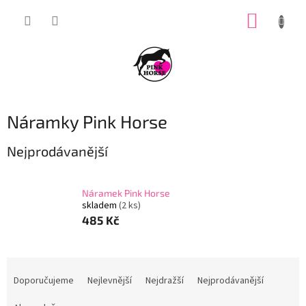
Přejít
NÁKUP
na
obsah
KOŠÍK
Náramky Pink Horse
Nejprodávanější
Náramek Pink Horse
skladem
(2 ks)
485 Kč
Ř
a
Doporučujeme
Nejlevnější
Nejdražší
Nejprodávanější
z