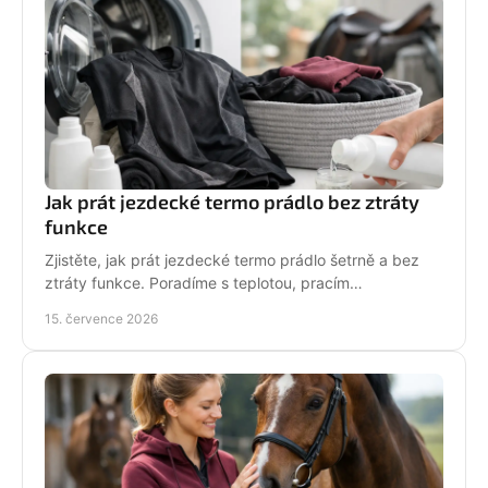
Jak prát jezdecké termo prádlo bez ztráty
funkce
Zjistěte, jak prát jezdecké termo prádlo šetrně a bez
ztráty funkce. Poradíme s teplotou, pracím
prostředkem, sušením i péčí o potisk do stáje každý
15. července 2026
den.