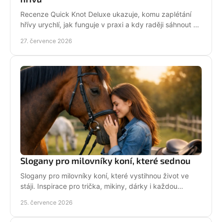
Recenze Quick Knot Deluxe ukazuje, komu zaplétání
hřívy urychlí, jak funguje v praxi a kdy raději sáhnout po
klasických gumičkách při závodech i doma.
27. července 2026
Slogany pro milovníky koní, které sednou
Slogany pro milovníky koní, které vystihnou život ve
stáji. Inspirace pro trička, mikiny, dárky i každou
jezdkyni se srdcem u koní. Bez prázdných frází.
25. července 2026