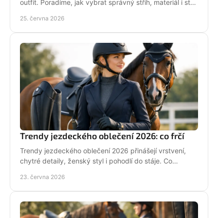
outfit. Poradíme, jak vybrat správný střih, materiál i styl
pro ježdění.
25. června 2026
Trendy jezdeckého oblečení 2026: co frčí
Trendy jezdeckého oblečení 2026 přinášejí vrstvení,
chytré detaily, ženský styl i pohodlí do stáje. Co
opravdu unosíš a co je jen efekt?
23. června 2026