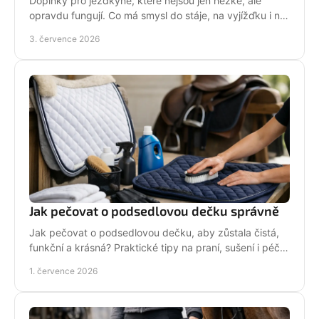
Doplňky pro jezdkyně, které nejsou jen hezké, ale
opravdu fungují. Co má smysl do stáje, na vyjížďku i na
každý den bez kompromisů.
3. července 2026
Jak pečovat o podsedlovou dečku správně
Jak pečovat o podsedlovou dečku, aby zůstala čistá,
funkční a krásná? Praktické tipy na praní, sušení i péči
po každém ježdění.
1. července 2026