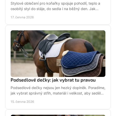
Stylové oblečení pro koňařky spojuje pohodlí, teplo a
osobitý styl do stáje, do sedla i na běžný den. Jak
vybírat chytře a srdcem!
17. června 2026
Podsedlové dečky: jak vybrat tu pravou
Podsedlové dečky nejsou jen hezký doplněk. Poradíme,
jak vybrat správný střih, materiál i velikost, aby seděly
koni i sedlu každý den.
15. června 2026