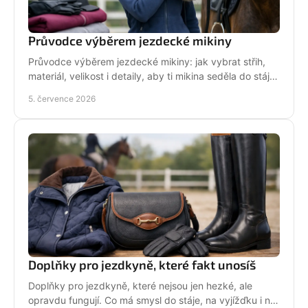
Průvodce výběrem jezdecké mikiny
Průvodce výběrem jezdecké mikiny: jak vybrat střih,
materiál, velikost i detaily, aby ti mikina seděla do stáje,
do sedla i na běžný den.
5. července 2026
Doplňky pro jezdkyně, které fakt unosíš
Doplňky pro jezdkyně, které nejsou jen hezké, ale
opravdu fungují. Co má smysl do stáje, na vyjížďku i na