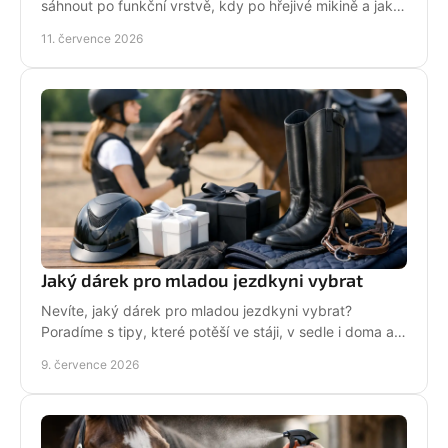
sáhnout po funkční vrstvě, kdy po hřejivé mikině a jak
zůstat v sedle v teple i stylu bez mrznutí.
11. července 2026
Jaký dárek pro mladou jezdkyni vybrat
Nevíte, jaký dárek pro mladou jezdkyni vybrat?
Poradíme s tipy, které potěší ve stáji, v sedle i doma a
neskončí zapomenuté v šuplíku.
9. července 2026