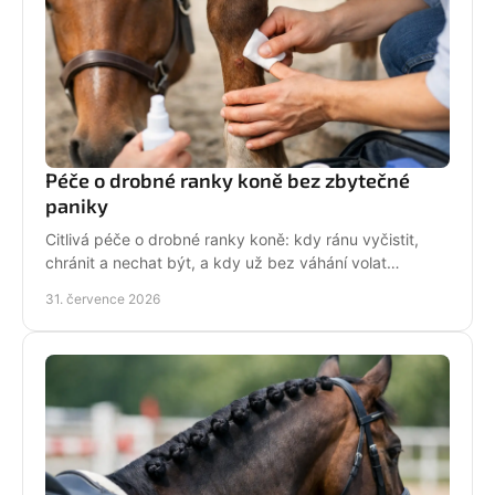
Péče o drobné ranky koně bez zbytečné
paniky
Citlivá péče o drobné ranky koně: kdy ránu vyčistit,
chránit a nechat být, a kdy už bez váhání volat
veterináře do stáje. Prakticky a s klidem bez stresu.
31. července 2026