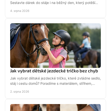
Sestavte dárek do stáje i na běžný den, který potěší
stylově, prakticky a opravdu od srdce i s úsměvem.
4. srpna 2026
Jak vybrat dětské jezdecké tričko bez chyb
Jak vybrat dětské jezdecké tričko, které zvládne sedlo,
stáj i cestu domů? Poradíme s materiálem, střihem,
velikostí i stylem malé jezdkyně do stáje.
2. srpna 2026