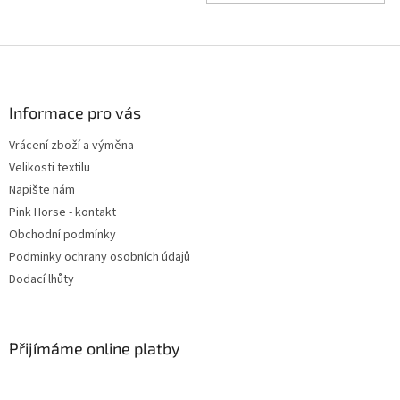
Z
á
p
a
Informace pro vás
t
Vrácení zboží a výměna
í
Velikosti textilu
Napište nám
Pink Horse - kontakt
Obchodní podmínky
Podminky ochrany osobních údajů
Dodací lhůty
Přijímáme online platby