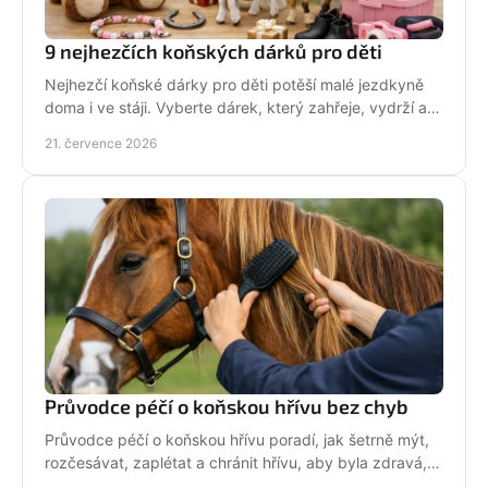
9 nejhezčích koňských dárků pro děti
Nejhezčí koňské dárky pro děti potěší malé jezdkyně
doma i ve stáji. Vyberte dárek, který zahřeje, vydrží a
na první pohled řekne světu: koně miluju!
21. července 2026
Průvodce péčí o koňskou hřívu bez chyb
Průvodce péčí o koňskou hřívu poradí, jak šetrně mýt,
rozčesávat, zaplétat a chránit hřívu, aby byla zdravá,
lesklá a připravená do sedla po každé jízdě.