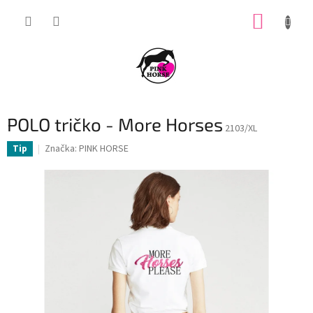
Přejít
NÁKUP
na
obsah
KOŠÍK
POLO tričko - More Horses
2103/XL
Značka:
PINK HORSE
Tip