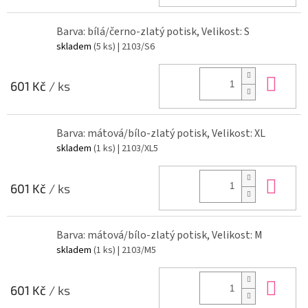
Barva: bílá/černo-zlatý potisk, Velikost: S
skladem
(5 ks)
| 2103/S6
Do 
601 Kč
/ ks
Barva: mátová/bílo-zlatý potisk, Velikost: XL
skladem
(1 ks)
| 2103/XL5
Do 
601 Kč
/ ks
Barva: mátová/bílo-zlatý potisk, Velikost: M
skladem
(1 ks)
| 2103/M5
Do 
601 Kč
/ ks