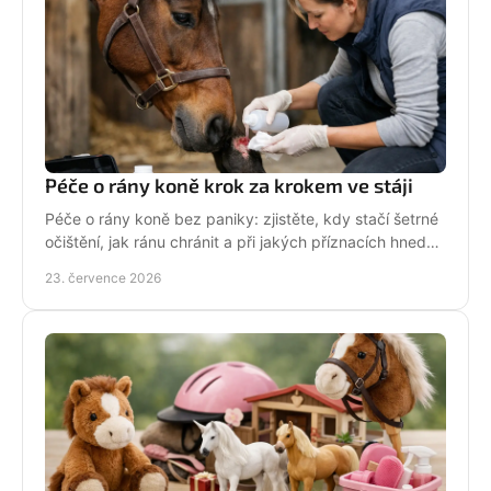
Péče o rány koně krok za krokem ve stáji
Péče o rány koně bez paniky: zjistěte, kdy stačí šetrné
očištění, jak ránu chránit a při jakých příznacích hned
volat veterináře. Jednejte včas a citlivě.
23. července 2026