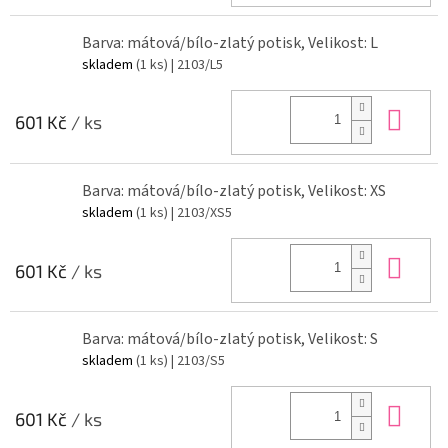
Barva: mátová/bílo-zlatý potisk, Velikost: L
skladem
(1 ks)
| 2103/L5
Do 
601 Kč
/ ks
Barva: mátová/bílo-zlatý potisk, Velikost: XS
skladem
(1 ks)
| 2103/XS5
Do 
601 Kč
/ ks
Barva: mátová/bílo-zlatý potisk, Velikost: S
skladem
(1 ks)
| 2103/S5
Do 
601 Kč
/ ks