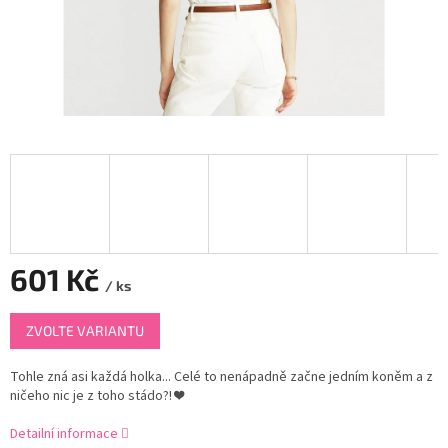
601 Kč
/ ks
Měrná
ZVOLTE VARIANTU
cena:
Tohle zná asi každá holka... Celé to nenápadně začne jedním koněm a z
ničeho nic je z toho stádo?!
❤
Detailní informace