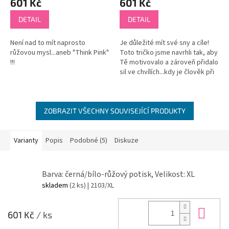
601 Kč
601 Kč
DETAIL
DETAIL
Není nad to mít naprosto
Je důležité mít své sny a cíle!
růžovou mysl...aneb "Think Pink"
Toto tričko jsme navrhli tak, aby
!!!
Tě motivovalo a zároveň přidalo
sil ve chvílích...kdy je člověk při
tréninku skoro na dně
(hahaha)! ♡ Ale...
ZOBRAZIT VŠECHNY SOUVISEJÍCÍ PRODUKTY
Varianty
Popis
Podobné (5)
Diskuze
Barva: černá/bílo-růžový potisk, Velikost: XL
skladem
(2 ks)
| 2103/XL
Do 
601 Kč
/ ks