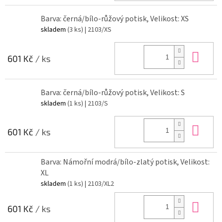
Barva: černá/bílo-růžový potisk, Velikost: XS
skladem
(3 ks)
| 2103/XS
Do 
601 Kč
/ ks
Barva: černá/bílo-růžový potisk, Velikost: S
skladem
(1 ks)
| 2103/S
Do 
601 Kč
/ ks
Barva: Námořní modrá/bílo-zlatý potisk, Velikost:
XL
skladem
(1 ks)
| 2103/XL2
Do 
601 Kč
/ ks