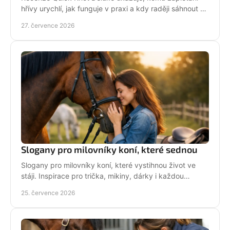
hřívy urychlí, jak funguje v praxi a kdy raději sáhnout po
klasických gumičkách při závodech i doma.
27. července 2026
Slogany pro milovníky koní, které sednou
Slogany pro milovníky koní, které vystihnou život ve
stáji. Inspirace pro trička, mikiny, dárky i každou
jezdkyni se srdcem u koní. Bez prázdných frází.
25. července 2026