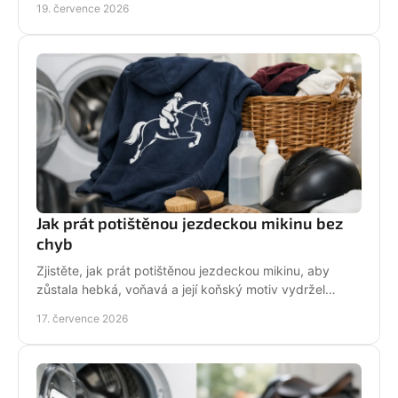
19. července 2026
Jak prát potištěnou jezdeckou mikinu bez
chyb
Zjistěte, jak prát potištěnou jezdeckou mikinu, aby
zůstala hebká, voňavá a její koňský motiv vydržel
krásný po mnoha dnech ve stáji, celou zimu i jaro.
17. července 2026