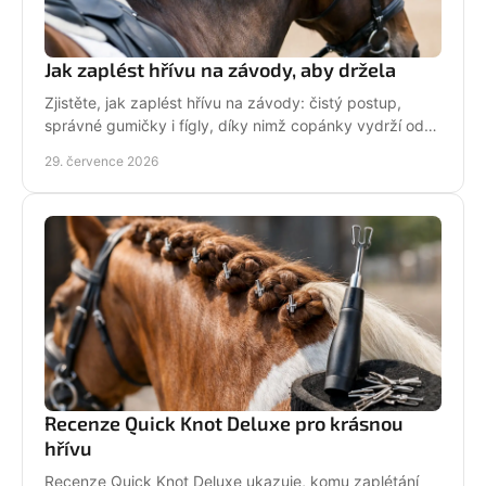
Jak zaplést hřívu na závody, aby držela
Zjistěte, jak zaplést hřívu na závody: čistý postup,
správné gumičky i fígly, díky nimž copánky vydrží od
ranní přípravy až po dekorování bez povolení.
29. července 2026
Recenze Quick Knot Deluxe pro krásnou
hřívu
Recenze Quick Knot Deluxe ukazuje, komu zaplétání