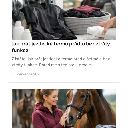
Jak prát jezdecké termo prádlo bez ztráty
funkce
Zjistěte, jak prát jezdecké termo prádlo šetrně a bez
ztráty funkce. Poradíme s teplotou, pracím
prostředkem, sušením i péčí o potisk do stáje každý
15. července 2026
den.