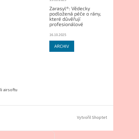
Zarasyl®: Vědecky
podložená péče o rány,
které důvěřují
profesionálové
16.10.2025
ARCHIV
i airsoftu
Vytvořil Shoptet