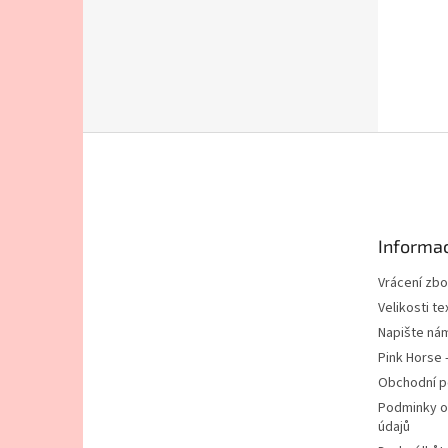
Z
á
p
a
t
Informac
í
Vrácení zbo
Velikosti tex
Napište ná
Pink Horse 
Obchodní 
Podminky o
údajů