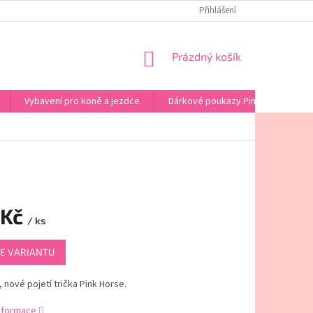
PINK HORSE - KONTAKT
OBCHODNÍ PODMÍNKY
Přihlášení
PODMINKY OCHRA
NÁKUPNÍ
Prázdný košík
KOŠÍK
Vybavení pro koně a jezdce
Dárkové poukazy Pink Horse
 Kč
/ ks
E VARIANTU
, nové pojetí trička Pink Horse.
informace