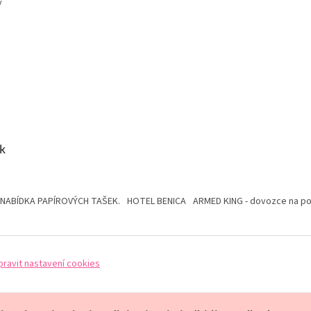
y
k
 NABÍDKA PAPÍROVÝCH TAŠEK.
HOTEL BENICA
ARMED KING - dovozce na pol
pravit nastavení cookies