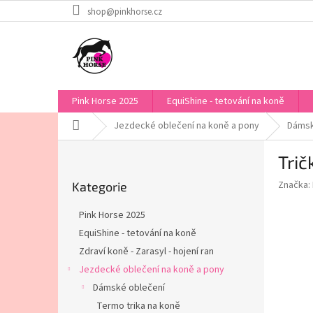
Přejít
shop@pinkhorse.cz
na
obsah
Pink Horse 2025
EquiShine - tetování na koně
Domů
Jezdecké oblečení na koně a pony
Dámsk
P
Trič
o
Přeskočit
s
Značka:
Kategorie
kategorie
t
r
Pink Horse 2025
a
EquiShine - tetování na koně
n
Zdraví koně - Zarasyl - hojení ran
n
í
Jezdecké oblečení na koně a pony
p
Dámské oblečení
a
Termo trika na koně