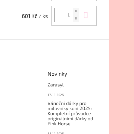
Do košíku
601 Kč
/ ks
Novinky
Zarasyl
17.11.2025
Vánoční dárky pro
milovníky koní 2025:
Kompletní průvodce
originálními dárky od
Pink Horse
15.11.2025