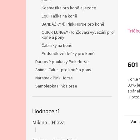
koně
Kosmetika pro koně a jezdce
Equi Taška na koně
BANDÁŽKY © Pink Horse pro koně
Tričk
QUICK LUNGE® - lonžovací vyvázání pro
koně a pony
Čabraky na koně
Podsedlové dečky pro koně
Dárkové poukazy Pink Horse
601
Animal Cake - pro koně a pony
Náramek Pink Horse
Tohle 
99% je
Samolepka Pink Horse
spánek
Foto: 
Hodnocení
Varia
Mikina - Hlava
|
Hodnocení produktu je 4 z 5 hvězdiček.