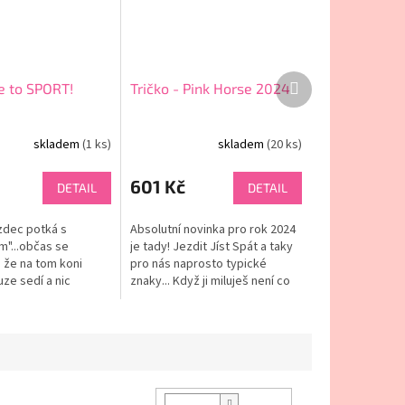
Další
Je to SPORT!
Tričko - Pink Horse 2024
produkt
skladem
(1 ks)
skladem
(20 ks)
601 Kč
DETAIL
DETAIL
zdec potká s
Absolutní novinka pro rok 2024
"...občas se
je tady! Jezdit Jíst Spát a taky
 že na tom koni
pro nás naprosto typické
ze sedí a nic
znaky... Když ji miluješ není co
še hláška tento
řešit! ❤
ou provždy umlčí z
, kdo by o tom...