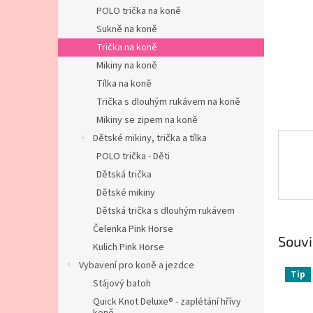
n
POLO trička na koně
e
Sukně na koně
l
Trička na koně
Mikiny na koně
Tílka na koně
Trička s dlouhým rukávem na koně
Mikiny se zipem na koně
Dětské mikiny, trička a tílka
POLO trička - Děti
Dětská trička
Dětské mikiny
Dětská trička s dlouhým rukávem
Čelenka Pink Horse
Souvi
Kulich Pink Horse
Vybavení pro koně a jezdce
Tip
Stájový batoh
Quick Knot Deluxe® - zaplétání hřívy