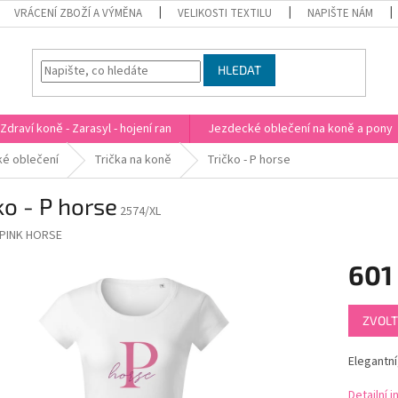
VRÁCENÍ ZBOŽÍ A VÝMĚNA
VELIKOSTI TEXTILU
NAPIŠTE NÁM
HLEDAT
Zdraví koně - Zarasyl - hojení ran
Jezdecké oblečení na koně a pony
é oblečení
Trička na koně
Tričko - P horse
ko - P horse
2574/XL
PINK HORSE
601
Měrná
ZVOLT
cena:
Elegantní
Detailní 