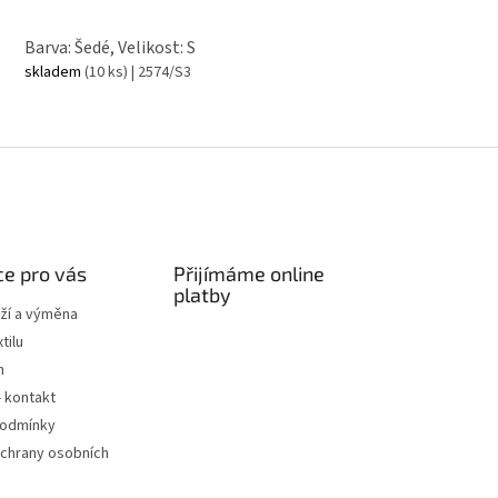
Barva: Šedé, Velikost: S
skladem
(10 ks)
| 2574/S3
e pro vás
Přijímáme online
platby
ží a výměna
tilu
m
- kontakt
podmínky
chrany osobních