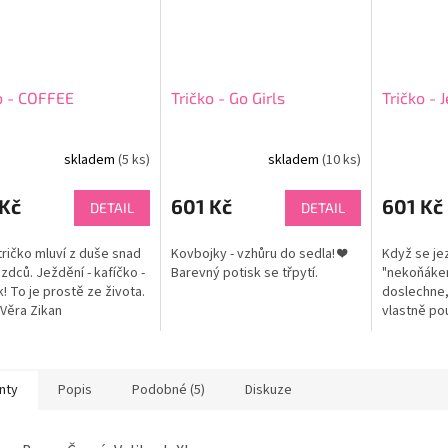
o - COFFEE
Tričko - Go Girls
Tričko - 
skladem
(5 ks)
skladem
(10 ks)
 Kč
601 Kč
601 Kč
DETAIL
DETAIL
tričko mluví z duše snad
Kovbojky - vzhůru do sedla! ❤
Když se je
zdců. Ježdění - kafíčko -
Barevný potisk se třpytí.
"nekoňákem
! To je prostě ze života.
doslechne,
Věra Zikan
vlastně pou
nedělá. Na
mýtus jedn
úst každého
nty
Popis
Podobné (5)
Diskuze