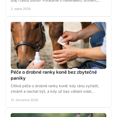
stáj i cestu domů? Poradíme s materiálem, střihem,
velikostí i stylem malé jezdkyně do stáje.
2. srpna 2026
Péče o drobné ranky koně bez zbytečné
paniky
Citlivá péče o drobné ranky koně: kdy ránu vyčistit,
chránit a nechat být, a kdy už bez váhání volat
veterináře do stáje. Prakticky a s klidem bez stresu.
31. července 2026