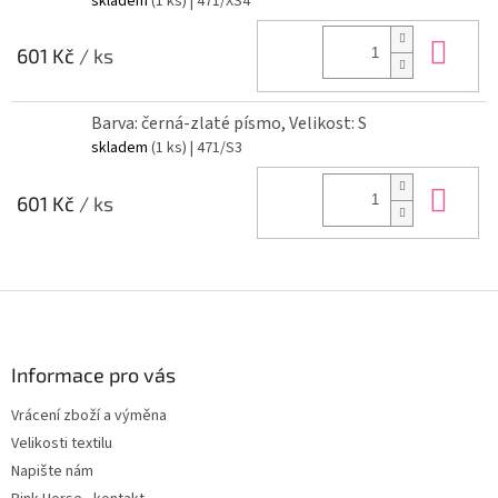
skladem
(1 ks)
| 471/XS4
Do 
601 Kč
/ ks
Barva: černá-zlaté písmo, Velikost: S
skladem
(1 ks)
| 471/S3
Do 
601 Kč
/ ks
Z
á
p
a
Informace pro vás
t
Vrácení zboží a výměna
í
Velikosti textilu
Napište nám