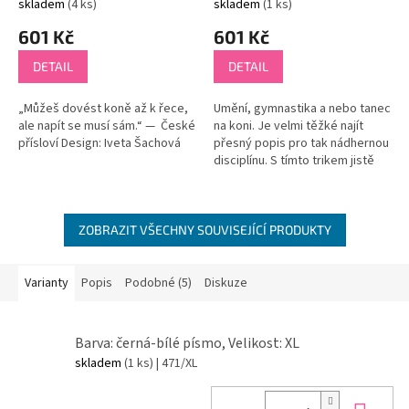
skladem
(4 ks)
skladem
(1 ks)
601 Kč
601 Kč
DETAIL
DETAIL
„Můžeš dovést koně až k řece,
Umění, gymnastika a nebo tanec
ale napít se musí sám.“ — České
na koni. Je velmi těžké najít
přísloví Design: Iveta Šachová
přesný popis pro tak nádhernou
disciplínu. S tímto trikem jistě
natrénuješ ty nejlepší figury!
Buď PINK! P.S. Kůň s...
ZOBRAZIT VŠECHNY SOUVISEJÍCÍ PRODUKTY
Varianty
Popis
Podobné (5)
Diskuze
Barva: černá-bílé písmo, Velikost: XL
skladem
(1 ks)
| 471/XL