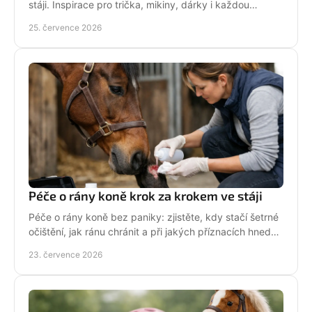
stáji. Inspirace pro trička, mikiny, dárky i každou
jezdkyni se srdcem u koní. Bez prázdných frází.
25. července 2026
Péče o rány koně krok za krokem ve stáji
Péče o rány koně bez paniky: zjistěte, kdy stačí šetrné
očištění, jak ránu chránit a při jakých příznacích hned
volat veterináře. Jednejte včas a citlivě.
23. července 2026