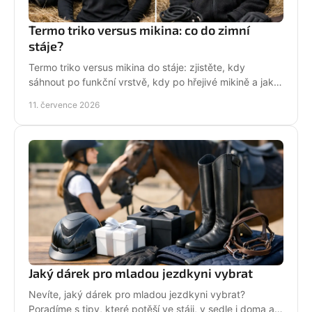
Termo triko versus mikina: co do zimní
stáje?
Termo triko versus mikina do stáje: zjistěte, kdy
sáhnout po funkční vrstvě, kdy po hřejivé mikině a jak
zůstat v sedle v teple i stylu bez mrznutí.
11. července 2026
Jaký dárek pro mladou jezdkyni vybrat
Nevíte, jaký dárek pro mladou jezdkyni vybrat?
Poradíme s tipy, které potěší ve stáji, v sedle i doma a