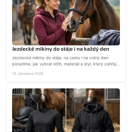
Jezdecké mikiny do stáje i na každý den
Jezdecké mikiny do stáje, na cestu i na volný den:
poradíme, jak vybrat střih, materiál a styl, který zahřeje
a řekne světu, že milujete koně každý den.
13. července 2026