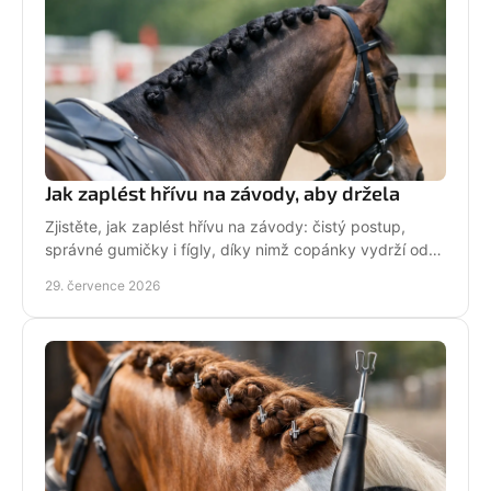
Jak zaplést hřívu na závody, aby držela
Zjistěte, jak zaplést hřívu na závody: čistý postup,
správné gumičky i fígly, díky nimž copánky vydrží od
ranní přípravy až po dekorování bez povolení.
29. července 2026