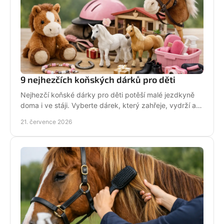
9 nejhezčích koňských dárků pro děti
Nejhezčí koňské dárky pro děti potěší malé jezdkyně
doma i ve stáji. Vyberte dárek, který zahřeje, vydrží a
na první pohled řekne světu: koně miluju!
21. července 2026