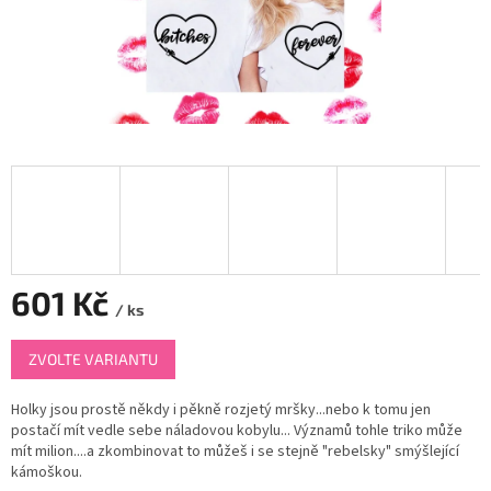
601 Kč
/ ks
Měrná
ZVOLTE VARIANTU
cena:
Holky jsou prostě někdy i pěkně rozjetý mršky...nebo k tomu jen
postačí mít vedle sebe náladovou kobylu... Významů tohle triko může
mít milion....a zkombinovat to můžeš i se stejně "rebelsky" smýšlející
kámoškou.