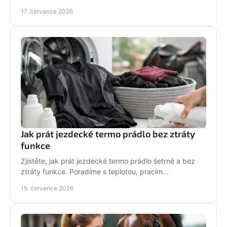
krásný po mnoha dnech ve stáji, celou zimu i jaro.
17. července 2026
Jak prát jezdecké termo prádlo bez ztráty
funkce
Zjistěte, jak prát jezdecké termo prádlo šetrně a bez
ztráty funkce. Poradíme s teplotou, pracím
prostředkem, sušením i péčí o potisk do stáje každý
15. července 2026
den.