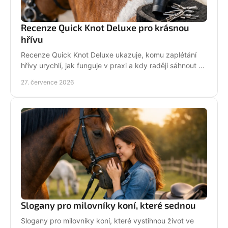
Recenze Quick Knot Deluxe pro krásnou
hřívu
Recenze Quick Knot Deluxe ukazuje, komu zaplétání
hřívy urychlí, jak funguje v praxi a kdy raději sáhnout po
klasických gumičkách při závodech i doma.
27. července 2026
Slogany pro milovníky koní, které sednou
Slogany pro milovníky koní, které vystihnou život ve