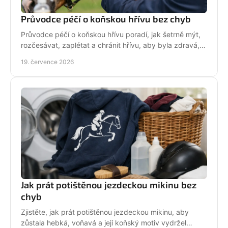
Průvodce péčí o koňskou hřívu bez chyb
Průvodce péčí o koňskou hřívu poradí, jak šetrně mýt,
rozčesávat, zaplétat a chránit hřívu, aby byla zdravá,
lesklá a připravená do sedla po každé jízdě.
19. července 2026
Jak prát potištěnou jezdeckou mikinu bez
chyb
Zjistěte, jak prát potištěnou jezdeckou mikinu, aby
zůstala hebká, voňavá a její koňský motiv vydržel