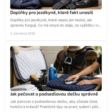
Doplňky pro jezdkyně, které fakt unosíš
Doplňky pro jezdkyně, které nejsou jen hezké, ale
opravdu fungují. Co má smysl do stáje, na vyjížďku i na
každý den bez kompromisů.
3. července 2026
Jak pečovat o podsedlovou dečku správně
Jak pečovat o podsedlovou dečku, aby zůstala čistá,
funkční a krásná? Praktické tipy na praní, sušení i péči
po každém ježdění.