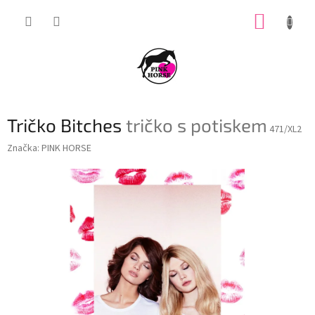
Přejít
NÁKUP
na
obsah
KOŠÍK
Tričko Bitches
tričko s potiskem
471/XL2
Značka:
PINK HORSE