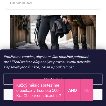
1. července 2026
Používáme cookies, abychom Vám umožnili pohodlné
Jak vybrat termo legíny do stáje
prohlížení webu a díky analýze provozu webu neustále
zlepšovali jeho funkce, výkon a použitelnost.
Jak vybrat termo legíny do stáje, aby hřály, neškrtily a
vydržely každodenní provoz? Poradíme, na co koukat
před nákupem i v zimě.
Nastavení
29. června 2026
Každý měsíc soutěžíme
o poukaz v hodnotě 500
ANO
NE
Odmítnout
Souhlasím
Kč. Chcete se zúčastnit?