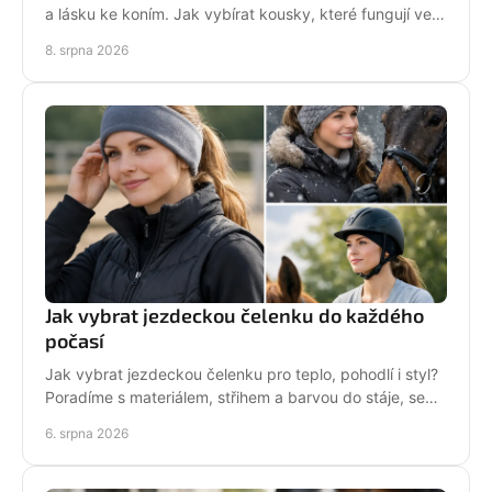
a lásku ke koním. Jak vybírat kousky, které fungují ve
stáji i mimo ni? Každý den. Ve tvém stylu!
8. srpna 2026
Jak vybrat jezdeckou čelenku do každého
počasí
Jak vybrat jezdeckou čelenku pro teplo, pohodlí i styl?
Poradíme s materiálem, střihem a barvou do stáje, sedla
i na každodenní nošení venku i v zimě.
6. srpna 2026