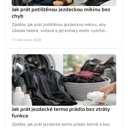
Jak prát potištěnou jezdeckou mikinu bez
chyb
Zjistěte, jak prát potištěnou jezdeckou mikinu, aby
zůstala hebká, voňavá a její koňský motiv vydržel
krásný po mnoha dnech ve stáji, celou zimu i jaro.
17. července 2026
Jak prát jezdecké termo prádlo bez ztráty
funkce
Zjistěte, jak prát jezdecké termo prádlo šetrně a bez