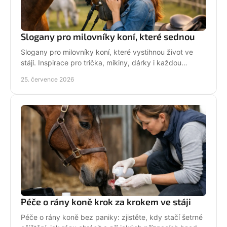
Slogany pro milovníky koní, které sednou
Slogany pro milovníky koní, které vystihnou život ve
stáji. Inspirace pro trička, mikiny, dárky i každou
jezdkyni se srdcem u koní. Bez prázdných frází.
25. července 2026
Péče o rány koně krok za krokem ve stáji
Péče o rány koně bez paniky: zjistěte, kdy stačí šetrné