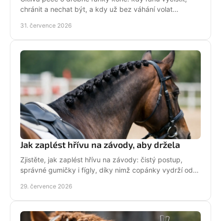
chránit a nechat být, a kdy už bez váhání volat
veterináře do stáje. Prakticky a s klidem bez stresu.
31. července 2026
Jak zaplést hřívu na závody, aby držela
Zjistěte, jak zaplést hřívu na závody: čistý postup,
správné gumičky i fígly, díky nimž copánky vydrží od
ranní přípravy až po dekorování bez povolení.
29. července 2026