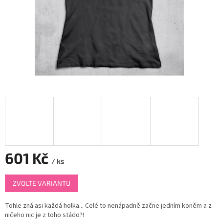
601 Kč
/ ks
Měrná
ZVOLTE VARIANTU
cena:
Tohle zná asi každá holka... Celé to nenápadně začne jedním koněm a z
ničeho nic je z toho stádo?!