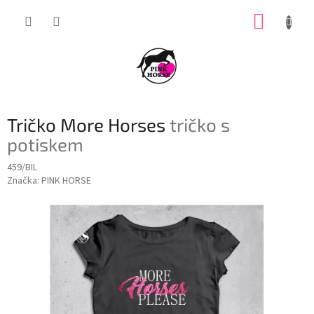
Přejít
NÁKUP
na
obsah
KOŠÍK
Tričko More Horses
tričko s
potiskem
459/BIL
Značka:
PINK HORSE