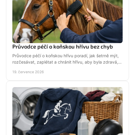
Průvodce péčí o koňskou hřívu bez chyb
Průvodce péčí o koňskou hřívu poradí, jak šetrně mýt,
rozčesávat, zaplétat a chránit hřívu, aby byla zdravá,
lesklá a připravená do sedla po každé jízdě.
19. července 2026