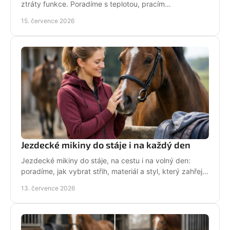
ztráty funkce. Poradíme s teplotou, pracím
prostředkem, sušením i péčí o potisk do stáje každý
15. července 2026
den.
Jezdecké mikiny do stáje i na každý den
Jezdecké mikiny do stáje, na cestu i na volný den:
poradíme, jak vybrat střih, materiál a styl, který zahřeje
a řekne světu, že milujete koně každý den.
13. července 2026