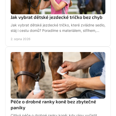
Jak vybrat dětské jezdecké tričko bez chyb
Jak vybrat dětské jezdecké tričko, které zvládne sedlo,
stáj i cestu domů? Poradíme s materiálem, střihem,
velikostí i stylem malé jezdkyně do stáje.
2. srpna 2026
Péče o drobné ranky koně bez zbytečné
paniky
Citlivá péče o drobné ranky koně: kdy ránu vyčistit,