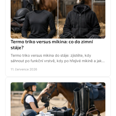
Termo triko versus mikina: co do zimní
stáje?
Termo triko versus mikina do stáje: zjistěte, kdy
sáhnout po funkční vrstvě, kdy po hřejivé mikině a jak
zůstat v sedle v teple i stylu bez mrznutí.
11. července 2026