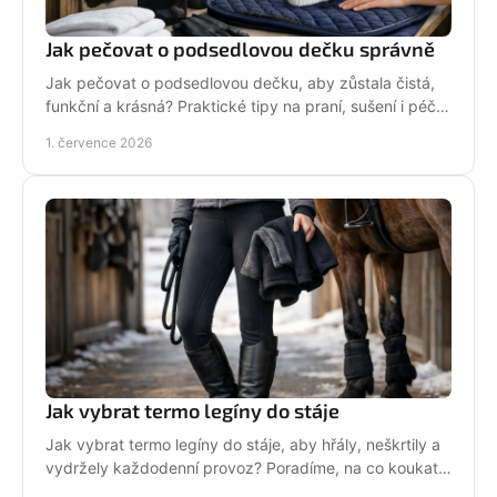
Jak pečovat o podsedlovou dečku správně
Jak pečovat o podsedlovou dečku, aby zůstala čistá,
funkční a krásná? Praktické tipy na praní, sušení i péči
po každém ježdění.
1. července 2026
Jak vybrat termo legíny do stáje
Jak vybrat termo legíny do stáje, aby hřály, neškrtily a
vydržely každodenní provoz? Poradíme, na co koukat
před nákupem i v zimě.