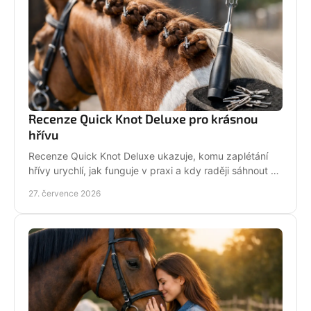
Recenze Quick Knot Deluxe pro krásnou
hřívu
Recenze Quick Knot Deluxe ukazuje, komu zaplétání
hřívy urychlí, jak funguje v praxi a kdy raději sáhnout po
klasických gumičkách při závodech i doma.
27. července 2026