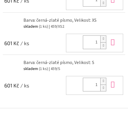
601 Kč
/ ks
Barva: černá-zlaté písmo, Velikost: XS
skladem
(1 ks)
| 459/XS2
Do 
601 Kč
/ ks
Barva: černá-zlaté písmo, Velikost: S
skladem
(1 ks)
| 459/S
Do 
601 Kč
/ ks
Z
á
p