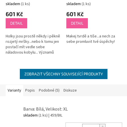
skladem
(1 ks)
skladem
(1 ks)
601 Kč
601 Kč
DETAIL
DETAIL
Holky jsou prostě někdy i pěkně
Makej tvrdě a tiše...a nech za
rozjetý mršky...nebo k tomu jen
sebe promluvit tvé úspěchy!
postačí mít vedle sebe
náladovou kobylu... Významů
tohle triko může mít milion....a
zkombinovat to můžeš i se...
ZOBRAZIT VŠECHNY SOUVISEJÍCÍ PRODUKTY
Varianty
Popis
Podobné (5)
Diskuze
Barva: Bílá, Velikost: XL
skladem
(1 ks)
| 459/BIL