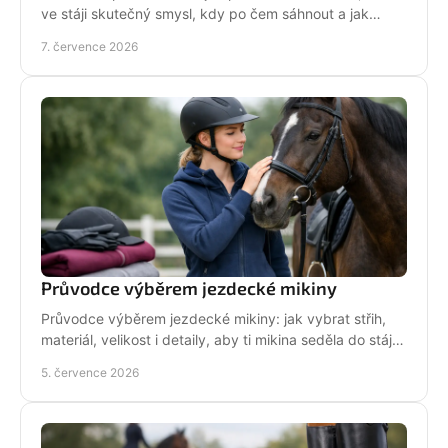
ve stáji skutečný smysl, kdy po čem sáhnout a jak
pečovat o srst, hřívu i kůži.
7. července 2026
Průvodce výběrem jezdecké mikiny
Průvodce výběrem jezdecké mikiny: jak vybrat střih,
materiál, velikost i detaily, aby ti mikina seděla do stáje,
do sedla i na běžný den.
5. července 2026