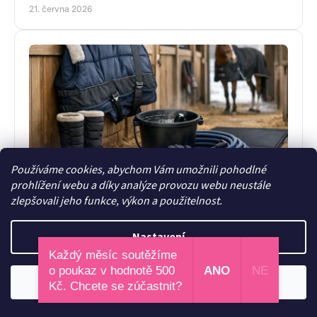
stáje, na ježdění i pro radost.
21. června 2026
Používáme cookies, abychom Vám umožnili pohodlné
Nejlepší zimní doplňky do stáje: co se
prohlížení webu a díky analýze provozu webu neustále
vyplatí
zlepšovali jeho funkce, výkon a použitelnost.
Nejlepší zimní doplňky do stáje udrží teplo, sucho i
pohodu. Poradíme, co má v zimě smysl pro jezdkyni,
Nastavení
dítě i každodenní péči o koně.
Každý měsíc soutěžíme
19. června 2026
o poukaz v hodnotě 500
ANO
NE
Odmítnout
Souhlasím
Kč. Chcete se zúčastnit?