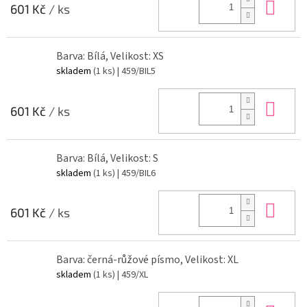
Do 
601 Kč
/ ks
Barva: Bílá, Velikost: XS
skladem
(1 ks)
| 459/BIL5
Do 
601 Kč
/ ks
Barva: Bílá, Velikost: S
skladem
(1 ks)
| 459/BIL6
Do 
601 Kč
/ ks
Barva: černá-růžové písmo, Velikost: XL
skladem
(1 ks)
| 459/XL