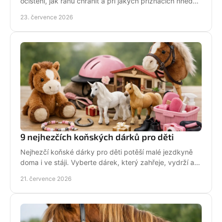
očištění, jak ránu chránit a při jakých příznacích hned
volat veterináře. Jednejte včas a citlivě.
23. července 2026
9 nejhezčích koňských dárků pro děti
Nejhezčí koňské dárky pro děti potěší malé jezdkyně
doma i ve stáji. Vyberte dárek, který zahřeje, vydrží a
na první pohled řekne světu: koně miluju!
21. července 2026