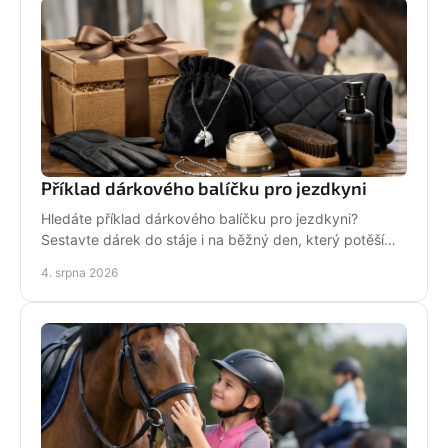
Příklad dárkového balíčku pro jezdkyni
Hledáte příklad dárkového balíčku pro jezdkyni?
Sestavte dárek do stáje i na běžný den, který potěší
stylově, prakticky a opravdu od srdce i s úsměvem.
4. srpna 2026