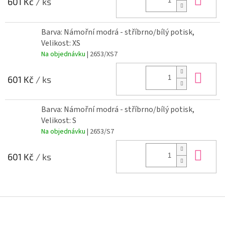
601 Kč
/ ks
Barva: Námořní modrá - stříbrno/bílý potisk,
Velikost: XS
Na objednávku
| 2653/XS7
Do 
601 Kč
/ ks
Barva: Námořní modrá - stříbrno/bílý potisk,
Velikost: S
Na objednávku
| 2653/S7
Do 
601 Kč
/ ks
Z
á
p