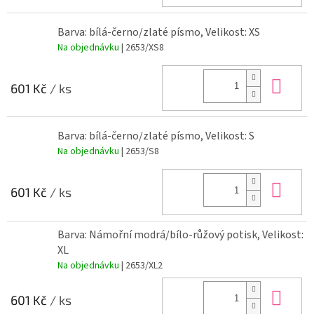
Barva: bílá-černo/zlaté písmo, Velikost: XS
Na objednávku
| 2653/XS8
Do 
601 Kč
/ ks
Barva: bílá-černo/zlaté písmo, Velikost: S
Na objednávku
| 2653/S8
Do 
601 Kč
/ ks
Barva: Námořní modrá/bílo-růžový potisk, Velikost:
XL
Na objednávku
| 2653/XL2
Do 
601 Kč
/ ks