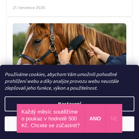
na první pohled řekne světu: koně miluju!
21. července 2026
Používáme cookies, abychom Vám umožnili pohodlné
prohlížení webu a díky analýze provozu webu neustále
Průvodce péčí o koňskou hřívu bez chyb
zlepšovali jeho funkce, výkon a použitelnost.
Průvodce péčí o koňskou hřívu poradí, jak šetrně mýt,
rozčesávat, zaplétat a chránit hřívu, aby byla zdravá,
Nastavení
lesklá a připravená do sedla po každé jízdě.
19. července 2026
Každý měsíc soutěžíme
o poukaz v hodnotě 500
ANO
NE
Odmítnout
Souhlasím
Kč. Chcete se zúčastnit?