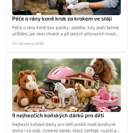
Péče o rány koně krok za krokem ve stáji
Péče o rány koně bez paniky: zjistěte, kdy stačí šetrné
očištění, jak ránu chránit a při jakých příznacích hned
volat veterináře. Jednejte včas a citlivě.
23. července 2026
9 nejhezčích koňských dárků pro děti
Nejhezčí koňské dárky pro děti potěší malé jezdkyně
doma i ve stáji. Vyberte dárek, který zahřeje, vydrží a