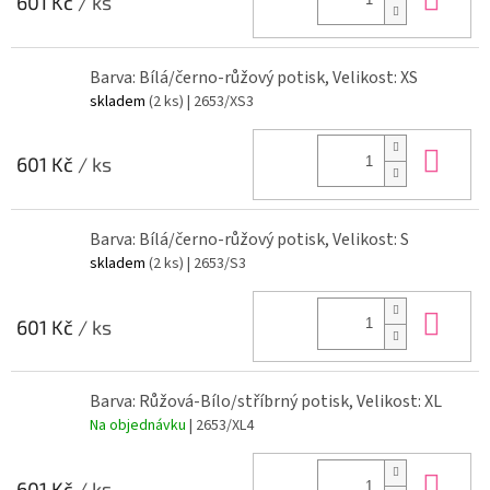
601 Kč
/ ks
Barva: Bílá/černo-růžový potisk, Velikost: XS
skladem
(2 ks)
| 2653/XS3
Do 
601 Kč
/ ks
Barva: Bílá/černo-růžový potisk, Velikost: S
skladem
(2 ks)
| 2653/S3
Do 
601 Kč
/ ks
Barva: Růžová-Bílo/stříbrný potisk, Velikost: XL
Na objednávku
| 2653/XL4
Do 
601 Kč
/ ks