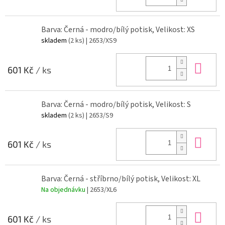
Barva: Černá - modro/bílý potisk, Velikost: XS
skladem
(2 ks)
| 2653/XS9
Do 
601 Kč
/ ks
Barva: Černá - modro/bílý potisk, Velikost: S
skladem
(2 ks)
| 2653/S9
Do 
601 Kč
/ ks
Barva: Černá - stříbrno/bílý potisk, Velikost: XL
Na objednávku
| 2653/XL6
Do 
601 Kč
/ ks