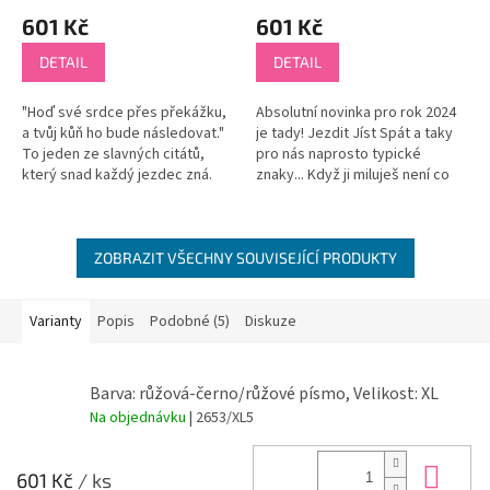
601 Kč
601 Kč
DETAIL
DETAIL
"Hoď své srdce přes překážku,
Absolutní novinka pro rok 2024
a tvůj kůň ho bude následovat."
je tady! Jezdit Jíst Spát a taky
To jeden ze slavných citátů,
pro nás naprosto typické
který snad každý jezdec zná.
znaky... Když ji miluješ není co
Parkur je nádherná disciplína, při
řešit! ❤
které se učíme celý...
ZOBRAZIT VŠECHNY SOUVISEJÍCÍ PRODUKTY
Varianty
Popis
Podobné (5)
Diskuze
Barva: růžová-černo/růžové písmo, Velikost: XL
Na objednávku
| 2653/XL5
Do 
601 Kč
/ ks