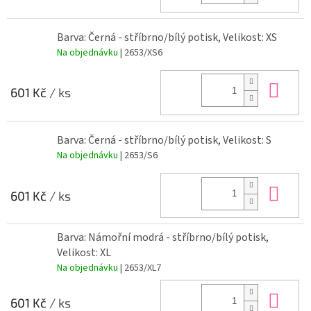
Barva: Černá - stříbrno/bílý potisk, Velikost: XS
Na objednávku
| 2653/XS6
Do 
601 Kč
/ ks
Barva: Černá - stříbrno/bílý potisk, Velikost: S
Na objednávku
| 2653/S6
Do 
601 Kč
/ ks
Barva: Námořní modrá - stříbrno/bílý potisk,
Velikost: XL
Na objednávku
| 2653/XL7
Do 
601 Kč
/ ks