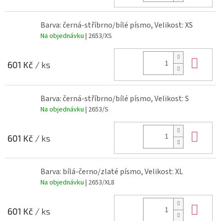
Barva: černá-stříbrno/bílé písmo, Velikost: XS
Na objednávku
| 2653/XS
Do 
601 Kč
/ ks
Barva: černá-stříbrno/bílé písmo, Velikost: S
Na objednávku
| 2653/S
Do 
601 Kč
/ ks
Barva: bílá-černo/zlaté písmo, Velikost: XL
Na objednávku
| 2653/XL8
Do 
601 Kč
/ ks