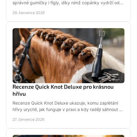
správné gumičky i fígly, díky nimž copánky vydrží od
ranní přípravy až po dekorování bez povolení.
29. července 2026
Recenze Quick Knot Deluxe pro krásnou
hřívu
Recenze Quick Knot Deluxe ukazuje, komu zaplétání
hřívy urychlí, jak funguje v praxi a kdy raději sáhnout po
klasických gumičkách při závodech i doma.
27. července 2026