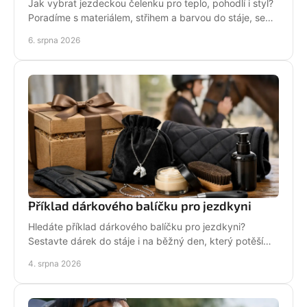
Jak vybrat jezdeckou čelenku pro teplo, pohodlí i styl?
Poradíme s materiálem, střihem a barvou do stáje, sedla
i na každodenní nošení venku i v zimě.
6. srpna 2026
Příklad dárkového balíčku pro jezdkyni
Hledáte příklad dárkového balíčku pro jezdkyni?
Sestavte dárek do stáje i na běžný den, který potěší
stylově, prakticky a opravdu od srdce i s úsměvem.
4. srpna 2026