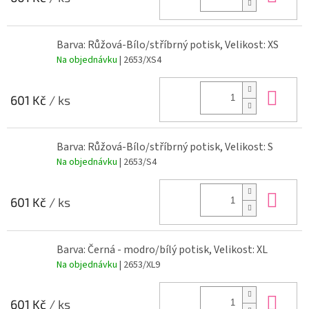
Barva: Růžová-Bílo/stříbrný potisk, Velikost: XS
Na objednávku
| 2653/XS4
Do 
601 Kč
/ ks
Barva: Růžová-Bílo/stříbrný potisk, Velikost: S
Na objednávku
| 2653/S4
Do 
601 Kč
/ ks
Barva: Černá - modro/bílý potisk, Velikost: XL
Na objednávku
| 2653/XL9
Do 
601 Kč
/ ks