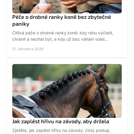
Péče o drobné ranky koně bez zbytečné
paniky
Citlivá péče o drobné ranky koně: kdy ránu vyčistit,
chránit a nechat být, a kdy už bez váhání volat
veterináře do stáje. Prakticky a s klidem bez stresu.
31. července 2026
Jak zaplést hřívu na závody, aby držela
Zjistěte, jak zaplést hřívu na závody: čistý postup,