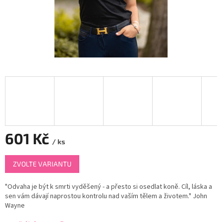
601 Kč
/ ks
Měrná
ZVOLTE VARIANTU
cena:
"Odvaha je být k smrti vyděšený - a přesto si osedlat koně. Cíl, láska a
sen vám dávají naprostou kontrolu nad vaším tělem a životem." John
Wayne