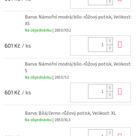
Barva: Námořní modrá/bílo-růžový potisk, Velikost:
XS
Na objednávku
| 2653/XS2
Do 
601 Kč
/ ks
Barva: Námořní modrá/bílo-růžový potisk, Velikost:
S
Na objednávku
| 2653/S2
Do 
601 Kč
/ ks
Barva: Bílá/černo-růžový potisk, Velikost: XL
Na objednávku
| 2653/XL3
Do 