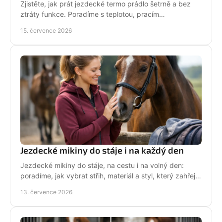
Zjistěte, jak prát jezdecké termo prádlo šetrně a bez
ztráty funkce. Poradíme s teplotou, pracím
prostředkem, sušením i péčí o potisk do stáje každý
15. července 2026
den.
Jezdecké mikiny do stáje i na každý den
Jezdecké mikiny do stáje, na cestu i na volný den:
poradíme, jak vybrat střih, materiál a styl, který zahřeje
a řekne světu, že milujete koně každý den.
13. července 2026