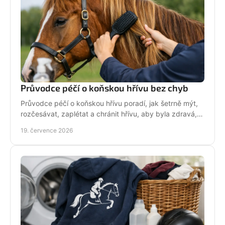
Průvodce péčí o koňskou hřívu bez chyb
Průvodce péčí o koňskou hřívu poradí, jak šetrně mýt,
rozčesávat, zaplétat a chránit hřívu, aby byla zdravá,
lesklá a připravená do sedla po každé jízdě.
19. července 2026