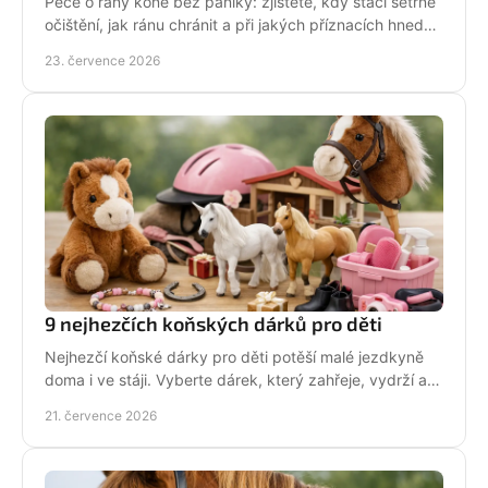
Péče o rány koně bez paniky: zjistěte, kdy stačí šetrné
očištění, jak ránu chránit a při jakých příznacích hned
volat veterináře. Jednejte včas a citlivě.
23. července 2026
9 nejhezčích koňských dárků pro děti
Nejhezčí koňské dárky pro děti potěší malé jezdkyně
doma i ve stáji. Vyberte dárek, který zahřeje, vydrží a
na první pohled řekne světu: koně miluju!
21. července 2026