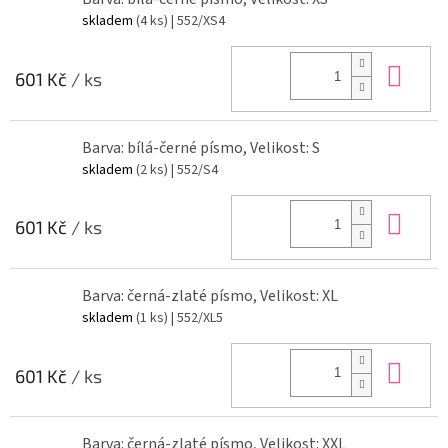
skladem
(4 ks)
| 552/XS4
Do 
601 Kč
/ ks
Barva: bílá-černé písmo, Velikost: S
skladem
(2 ks)
| 552/S4
Do 
601 Kč
/ ks
Barva: černá-zlaté písmo, Velikost: XL
skladem
(1 ks)
| 552/XL5
Do 
601 Kč
/ ks
Barva: černá-zlaté písmo, Velikost: XXL