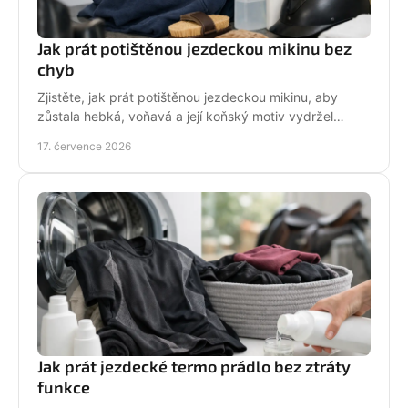
Jak prát potištěnou jezdeckou mikinu bez
chyb
Zjistěte, jak prát potištěnou jezdeckou mikinu, aby
zůstala hebká, voňavá a její koňský motiv vydržel
krásný po mnoha dnech ve stáji, celou zimu i jaro.
17. července 2026
Jak prát jezdecké termo prádlo bez ztráty
funkce