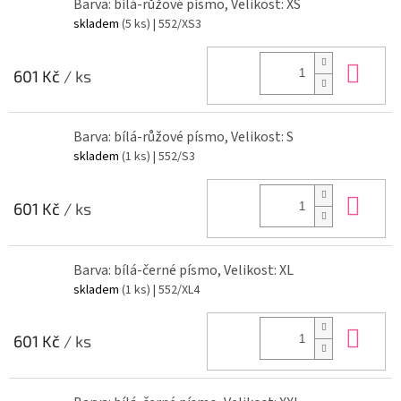
Barva: bílá-růžové písmo, Velikost: XS
skladem
(5 ks)
| 552/XS3
Do 
601 Kč
/ ks
Barva: bílá-růžové písmo, Velikost: S
skladem
(1 ks)
| 552/S3
Do 
601 Kč
/ ks
Barva: bílá-černé písmo, Velikost: XL
skladem
(1 ks)
| 552/XL4
Do 
601 Kč
/ ks