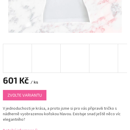
601 Kč
/ ks
Měrná
ZVOLTE VARIANTU
cena:
V jednoduchosti je krása, a proto jsme si pro vás připravili tričko s
nádherně vyobrazenou koňskou hlavou. Existuje snad ještě něco víc
elegantního?