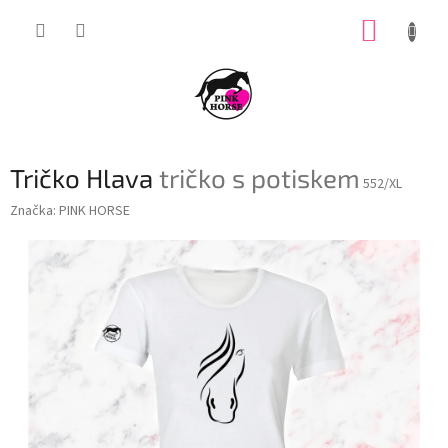
Přejít
NÁKUP
na
obsah
KOŠÍK
Tričko Hlava
tričko s potiskem
552/XL
Značka:
PINK HORSE