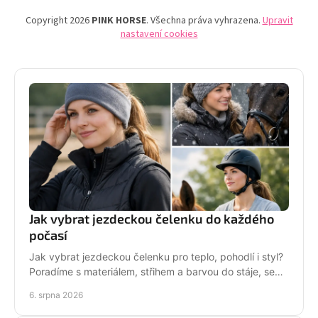
Copyright 2026
PINK HORSE
. Všechna práva vyhrazena.
Upravit
nastavení cookies
Jak vybrat jezdeckou čelenku do každého
počasí
Jak vybrat jezdeckou čelenku pro teplo, pohodlí i styl?
Poradíme s materiálem, střihem a barvou do stáje, sedla
i na každodenní nošení venku i v zimě.
6. srpna 2026