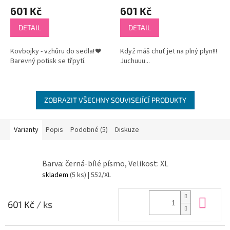
601 Kč
601 Kč
DETAIL
DETAIL
Kovbojky - vzhůru do sedla! ❤
Když máš chuť jet na plný plyn!!!
Barevný potisk se třpytí.
Juchuuu...
ZOBRAZIT VŠECHNY SOUVISEJÍCÍ PRODUKTY
Varianty
Popis
Podobné (5)
Diskuze
Barva: černá-bílé písmo, Velikost: XL
skladem
(5 ks)
| 552/XL
Do 
601 Kč
/ ks