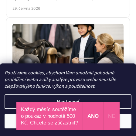
před nákupem i v zimě.
29. června 2026
Používáme cookies, abychom Vám umožnili pohodlné
prohlížení webu a díky analýze provozu webu neustále
Průvodce velikostmi dětského jezdeckého
zlepšovali jeho funkce, výkon a použitelnost.
oblečení
Průvodce velikostmi dětského jezdeckého oblečení
Nastavení
poradí, jak správně měřit, vybírat střihy a nešlápnout
Každý měsíc soutěžíme
vedle u bund, legín i triček.
27. června 2026
o poukaz v hodnotě 500
ANO
NE
Odmítnout
Souhlasím
Kč. Chcete se zúčastnit?