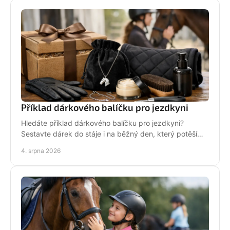
Příklad dárkového balíčku pro jezdkyni
Hledáte příklad dárkového balíčku pro jezdkyni?
Sestavte dárek do stáje i na běžný den, který potěší
stylově, prakticky a opravdu od srdce i s úsměvem.
4. srpna 2026