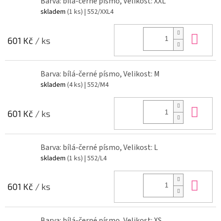
Barva: bílá-černé písmo, Velikost: XXL
skladem
(1 ks)
| 552/XXL4
Do 
601 Kč
/ ks
Barva: bílá-černé písmo, Velikost: M
skladem
(4 ks)
| 552/M4
Do 
601 Kč
/ ks
Barva: bílá-černé písmo, Velikost: L
skladem
(1 ks)
| 552/L4
Do 
601 Kč
/ ks
Barva: bílá-černé písmo, Velikost: XS