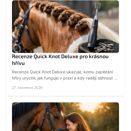
Recenze Quick Knot Deluxe pro krásnou
hřívu
Recenze Quick Knot Deluxe ukazuje, komu zaplétání
hřívy urychlí, jak funguje v praxi a kdy raději sáhnout po
klasických gumičkách při závodech i doma.
27. července 2026