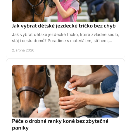
Jak vybrat dětské jezdecké tričko bez chyb
Jak vybrat dětské jezdecké tričko, které zvládne sedlo,
stáj i cestu domů? Poradíme s materiálem, střihem,
velikostí i stylem malé jezdkyně do stáje.
2. srpna 2026
Péče o drobné ranky koně bez zbytečné
paniky