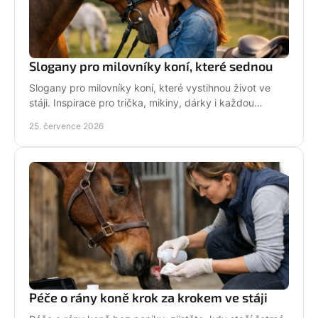
Slogany pro milovníky koní, které sednou
Slogany pro milovníky koní, které vystihnou život ve
stáji. Inspirace pro trička, mikiny, dárky i každou
jezdkyni se srdcem u koní. Bez prázdných frází.
25. července 2026
Péče o rány koně krok za krokem ve stáji