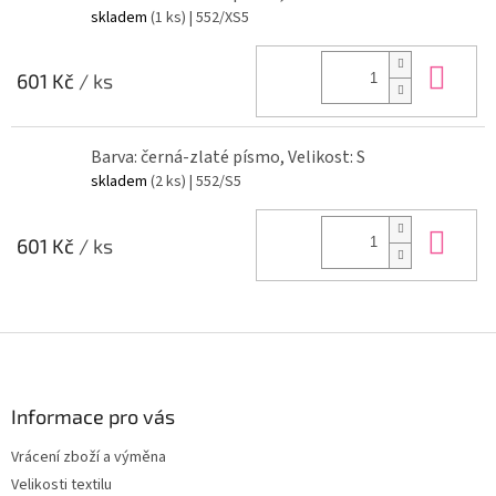
skladem
(1 ks)
| 552/XS5
Do 
601 Kč
/ ks
Barva: černá-zlaté písmo, Velikost: S
skladem
(2 ks)
| 552/S5
Do 
601 Kč
/ ks
Z
á
p
a
Informace pro vás
t
Vrácení zboží a výměna
í
Velikosti textilu