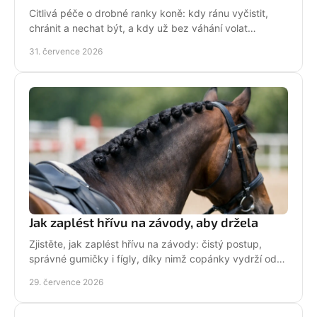
Citlivá péče o drobné ranky koně: kdy ránu vyčistit,
chránit a nechat být, a kdy už bez váhání volat
veterináře do stáje. Prakticky a s klidem bez stresu.
31. července 2026
Jak zaplést hřívu na závody, aby držela
Zjistěte, jak zaplést hřívu na závody: čistý postup,
správné gumičky i fígly, díky nimž copánky vydrží od
ranní přípravy až po dekorování bez povolení.
29. července 2026