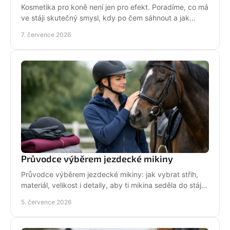
Kosmetika pro koně není jen pro efekt. Poradíme, co má
ve stáji skutečný smysl, kdy po čem sáhnout a jak
pečovat o srst, hřívu i kůži.
7. července 2026
Průvodce výběrem jezdecké mikiny
Průvodce výběrem jezdecké mikiny: jak vybrat střih,
materiál, velikost i detaily, aby ti mikina seděla do stáje,
do sedla i na běžný den.
5. července 2026