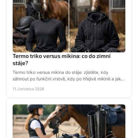
Termo triko versus mikina: co do zimní
stáje?
Termo triko versus mikina do stáje: zjistěte, kdy
sáhnout po funkční vrstvě, kdy po hřejivé mikině a jak
zůstat v sedle v teple i stylu bez mrznutí.
11. července 2026