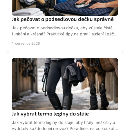
Jak pečovat o podsedlovou dečku správně
Jak pečovat o podsedlovou dečku, aby zůstala čistá,
funkční a krásná? Praktické tipy na praní, sušení i péči
po každém ježdění.
1. července 2026
Jak vybrat termo legíny do stáje
Jak vybrat termo legíny do stáje, aby hřály, neškrtily a
vydržely každodenní provoz? Poradíme, na co koukat